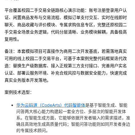
我
注
的
开
平台覆盖校园二手交易全链路核心演示功能：账号注册登录用户认
证、闲置商品发布与交易流程、模拟订单支付交互、实时在线即时
的
Programs
发
聊天、商品收藏与评价模块、专属求购信息专区，完整还原校园二
手交易全场景业务逻辑，代码分层清晰、业务模块解耦，具备极高
支
者
复用性。
持
学
备注：本套模拟项目可直接作为商用二次开发基底，若需落地真实
可用的线上校园二手交易平台，可基于本案例完整代码框架迭代改
我
造：替换生产级数据库、接入正规第三方支付接口、完善用户实名
堂
认证、部署云服务环境、补充合规风控与数据安全能力，快速完成
的
我
真实业务版本开发落地。
我
案例技术选型：
技
的
的
我
华为云码道（CodeArts）代码智能体
是基于智能生成、智能
术
云
课
的
我
问答两大核心能力构建起一套全方位、多层次的智能开发体
系。在智能生成方面，它能够依据开发者输入的需求描述，准
支
声
程
认
的
我
确且高效地生成高质量代码；智能问答功能则如同开发者身边
的专属技术顾问。