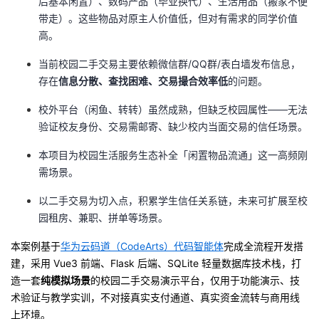
后基本闲置）、数码产品（毕业换代）、生活用品（搬家不便
带走）。这些物品对原主人价值低，但对有需求的同学价值
者
高。
我
当前校园二手交易主要依赖微信群/QQ群/表白墙发布信息，
存在
信息分散、查找困难、交易撮合效率低
的问题。
的
我
校外平台（闲鱼、转转）虽然成熟，但缺乏校园属性——无法
验证校友身份、交易需邮寄、缺少校内当面交易的信任场景。
博
的
我
本项目为校园生活服务生态补全「闲置物品流通」这一高频刚
客
论
的
我
需场景。
坛
圈
的
我
以二手交易为切入点，积累学生信任关系链，未来可扩展至校
园租房、兼职、拼单等场景。
子
直
的
我
本案例基于
华为云码道（CodeArts）代码智能体
完成全流程开发搭
建，采用 Vue3 前端、Flask 后端、SQLite 轻量数据库技术栈，打
我
播
活
的
造一套
纯模拟场景
的校园二手交易演示平台，仅用于功能演示、技
术验证与教学实训，不对接真实支付通道、真实资金流转与商用线
我
动
关
的
上环境。