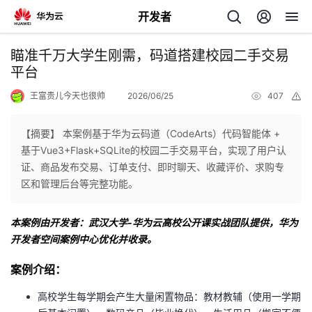
开发者
返
瞄准千万大学生刚需，码道搭建校园二手交易
回
平台
王富贵儿今天也很帅
2026/06/25
407
举
报
【摘要】 本案例基于华为云码道（CodeArts）代码智能体 +
基于Vue3+Flask+SQLite的校园二手交易平台，实现了用户认
个
证、商品发布交易、订单支付、即时聊天、收藏评价、求购专
区和管理后台等完整功能。
我
人
本案例由开发者：武汉大学-华为云高校公开课实战团队提供，华为
的
主
开发者空间案例中心优化并收录。
开
页
案例介绍：
高校学生每学期会产生大量闲置物品：教材教辅（使用一学期
发