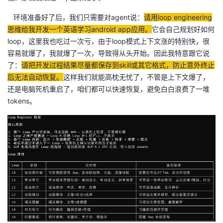
我
注
的
开
环境准备好了后，我们只需要对agent说：
请用loop engineering
思维给我开发一个英语学习android app应用。
它会自己规划好如何
的
Programs
发
loop，这里我也吃过一次亏，由于loop模式上下文涨的特别快，很
容易就爆了，我就爆了一次，导致得从头开始。因此我特意跟它说
支
者
了：
请把开发过程结果尽量都保存到skill或其它格式，防止意外终止
后无法自动恢复。
这样我们就能高枕无忧了，不管是上下文爆了，
持
学
还是电脑死机重启了，咱们都可以快速恢复，避免白白浪费了一堆
tokens。
我
堂
的
我
我
技
的
的
我
术
云
课
的
我
支
声
程
认
的
我