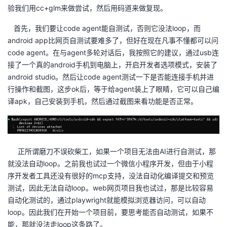
验我们用cc+glm来做尝试，然后用码道来做复现。
者
首先，我们要让code agent能自测试，否则它没法loop，而
android app比网页自测试要难多了，但好在现在凡事不懂都可以问
我
code agent。在与agent多轮对话后，我按照它的建议，通过usb连
接了一个真的android手机到电脑上，开启开发者选项模式，安装了
的
我
android studio。然后让code agent测试一下是否能连接手机并进
行操作和截图，这步ok后，等于给agent装上了眼睛，它可以自己编
博
的
我
译apk，自己安装到手机，然后通过截图来看功能是否正常。
客
论
的
我
坛
圈
的
我
正所谓磨刀不误砍柴工，如果一个项目无法由AI进行自测试，那
就没法自动loop。之前我也试过一个微信小程序开发，但由于小程
子
直
的
我
序开发者工具还没有很好的mcp支持，没法自动化编译提交和预览
测试，因此无法自动loop。web网页项目我也试过，那是比较容易
我
播
活
的
自动化测试的，通过playwright就能模拟浏览器访问，可以自动
loop。因此我们在开始一个项目前，要思考能否自动测试，如果不
我
动
关
的
能，那就没法走loop这条路了。