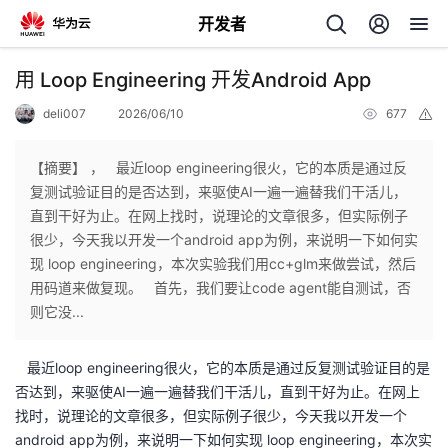
开发者
返
用 Loop Engineering 开发Android App
回
deli007
2026/06/10
677
举
报
【摘要】 ， 最近loop engineering很火，它的本质是通过反
复测试验证目的是否达到，来驱使AI一遍一遍替我们干活儿，
直到干好为止。在网上找时，说理论的文章很多，但实际例子
个
很少，今天我以开发一个android app为例，来说明一下如何实
现 loop engineering，本次实验我们用cc+glm来做尝试，然后
我
人
用码道来做复现。 首先，我们要让code agent能自测试，否
则它没...
的
主
最近loop engineering很火，它的本质是通过反复测试验证目的是
开
页
否达到，来驱使AI一遍一遍替我们干活儿，直到干好为止。在网上
找时，说理论的文章很多，但实际例子很少，今天我以开发一个
发
android app为例，来说明一下如何实现 loop engineering，本次实