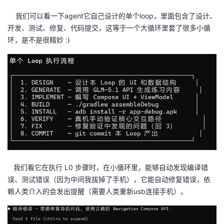
持
建
证
实
的
我们可以看一下agent它自己设计的单个loop，里面包含了设计、
开发、测试、修复、代码提交，这等于一个大循环里套了很多小循
议
验
收
环，是不是很精妙 :)
藏
我们看它在执行 L0 步骤时，在小循环里，能够自动发现编译错
误、测试错误（因为中间我拔掉了手机），它能自动修复错误，依
赖人类介入的会发出提醒（需要人类重新usb连接手机）。