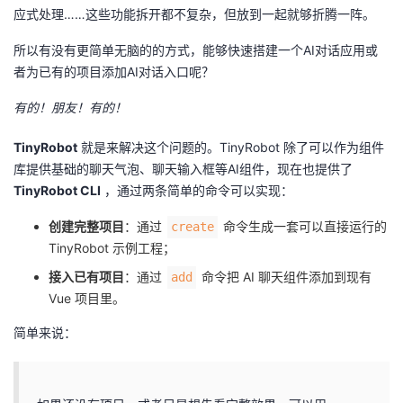
应式处理……这些功能拆开都不复杂，但放到一起就够折腾一阵。
者
所以有没有更简单无脑的的方式，能够快速搭建一个AI对话应用或
者为已有的项目添加AI对话入口呢？
我
有的！朋友！有的！
的
我
TinyRobot
就是来解决这个问题的。TinyRobot 除了可以作为组件
博
的
我
库提供基础的聊天气泡、聊天输入框等AI组件，现在也提供了
TinyRobot CLI
，通过两条简单的命令可以实现：
客
论
的
我
创建完整项目
：通过
命令生成一套可以直接运行的
create
坛
圈
的
我
TinyRobot 示例工程；
接入已有项目
：通过
命令把 AI 聊天组件添加到现有
add
子
直
的
我
Vue 项目里。
简单来说：
我
播
活
的
我
动
关
的