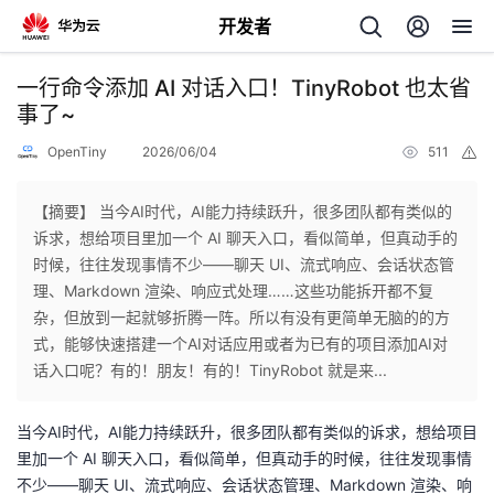
开发者
返
一行命令添加 AI 对话入口！TinyRobot 也太省
回
事了~
OpenTiny
2026/06/04
511
举
报
【摘要】 当今AI时代，AI能力持续跃升，很多团队都有类似的
诉求，想给项目里加一个 AI 聊天入口，看似简单，但真动手的
个
时候，往往发现事情不少——聊天 UI、流式响应、会话状态管
理、Markdown 渲染、响应式处理……这些功能拆开都不复
我
人
杂，但放到一起就够折腾一阵。所以有没有更简单无脑的的方
式，能够快速搭建一个AI对话应用或者为已有的项目添加AI对
的
主
话入口呢？有的！朋友！有的！TinyRobot 就是来...
开
页
当今AI时代，AI能力持续跃升，很多团队都有类似的诉求，想给项目
里加一个 AI 聊天入口，看似简单，但真动手的时候，往往发现事情
发
不少——聊天 UI、流式响应、会话状态管理、Markdown 渲染、响