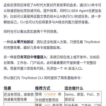
这些反馈背后体现了AI时代大家对开发效率的追求，通过CLI命令可
以快速初始化项目或代码，提升效率，同时CLI对AI Agent也更加友
好，比如可以直接将这篇文章扔给AI让AI执行CLI完成任务，进一步
解放自己，CLI也可以为后续更多与AI结合的能力提供准备。
同时也可以看出其实是两个不同场景。
一种是
从零开始验证
：团队还没有接入方案，只想先看 TinyRobot
的完整效果，最好几条命令就能跑起来。
另一种是
已有项目中增量接入
：系统已经在线上或开发中，比如后
台管理、工作台、门户站点。此时最重要的不是新建一个完整应
用，而是尽量少改现有代码，先添加一个 AI 会话入口。
所以我们为 TinyRobot CLI 同时提供了两条基础命令：
场景
推荐方式
适合做什么
使用
命
还没有项目，或者想
create
Demo、原型、PoC、方
快速看完整效果
案验证
令创建完整项目
使用
命令添
add
后台系统、工作台、门户