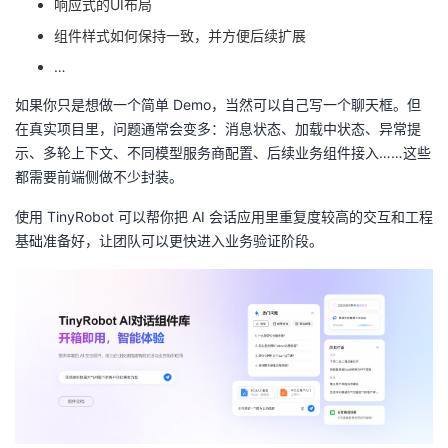
响应式的UI布局
持
建
证
实
的
组件样式如何保持一致，并方便后续扩展
议
验
收
…
如果你只是想做一个简单 Demo，当然可以自己写一个聊天框。但
藏
在真实项目里，问题通常会变多：消息状态、加载中状态、异常提
示、多轮上下文、不同模型服务商配置、后续业务组件接入……这些
都需要前端侧做不少封装。
使用 TinyRobot 可以帮你把 AI 会话应用里重复度较高的交互和工程
基础准备好，让团队可以更快进入业务验证阶段。