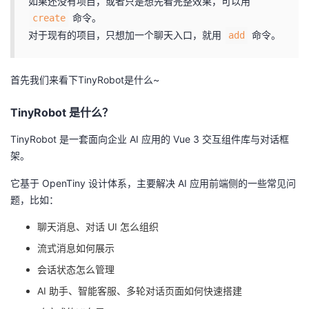
如果还没有项目，或者只是想先看完整效果，可以用
我
注
的
开
命令。
create
对于现有的项目，只想加一个聊天入口，就用
命令。
add
的
Programs
发
首先我们来看下TinyRobot是什么~
支
者
TinyRobot 是什么？
持
学
TinyRobot 是一套面向企业 AI 应用的 Vue 3 交互组件库与对话框
我
堂
架。
的
我
它基于 OpenTiny 设计体系，主要解决 AI 应用前端侧的一些常见问
我
题，比如：
技
的
的
我
聊天消息、对话 UI 怎么组织
流式消息如何展示
术
云
课
的
我
会话状态怎么管理
支
声
程
认
的
我
AI 助手、智能客服、多轮对话页面如何快速搭建