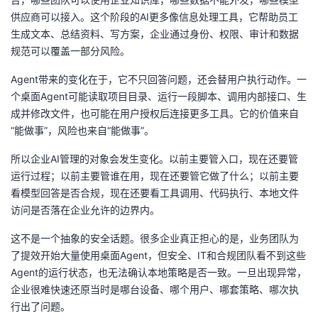
议
注
验
收
供应商可以接入。这个阶段的AI更多像信息处理工具，它帮助员工
生成文本、总结资料、写方案，企业通过身份、权限、审计和数据
藏
规范可以覆盖一部分风险。
Agent带来的变化在于，它不只回答问题，还会替用户执行动作。一
个桌面Agent可能读取项目目录、运行一段脚本、调用内部接口、生
成并修改文件，也可能在用户授权后连接更多工具。它的价值来自
“能做事”，风险也来自“能做事”。
所以企业AI管理的对象会发生变化。以前主要管入口，现在还要管
运行过程；以前主要管谁在用，现在还要管它做了什么；以前主要
看模型回答是否合规，现在还要看工具调用、代码执行、本地文件
访问是否落在企业允许的边界内。
这不是一个抽象的安全话题。很多企业真正担心的是，业务团队为
了提效开始大量使用桌面Agent，但安全、IT和合规团队看不到这些
Agent的运行状态，也无法确认本地策略是否一致。一旦出现异常，
企业很难快速还原当时是哪台设备、哪个用户、哪套策略、哪次执
行出了问题。