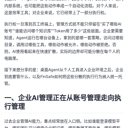
内部系统，也可能把这些动作串成一个自动化流程。对个人来说，
的
Programs
发
者
这是效率工具；对企业来说，它已经带上了一部分执行权。
支
者
执行权一旦落到员工终端上，管理方式就不能只停留在“买了哪些AI
我
账号”“谁能访问哪个知识库”“Token用了多少”这些层面。企业更需要
持
学
知道，Agent运行在哪台设备上，拿到的是哪一套策略，访问过哪些
的
我
目录，调用过哪些工具，哪些动作被允许，哪些动作被拒绝。否
我
则，AI使用看起来在快速扩散，实际的边界却可能分散在每个人的
堂
博
的
我
电脑里。
的
我
客
论
的
我
我
接下来想分享的是：桌面Agent从个人工具进入企业环境之后，企业
到底要管什么，以及FinSafe如何把这些分散的执行行为纳入统一托
技
的
坛
圈
的
我
的
我
管。
术
云
子
直
的
我
课
的
我
一、企业AI管理正在从账号管理走向执
行管理
支
声
播
活
的
程
认
的
我
持
建
动
关
证
实
的
过去企业管理AI能力，重点经常放在入口侧。比如谁能登录模型平
台，哪些团队可以使用企业知识库，哪些数据不能外发，哪些模型