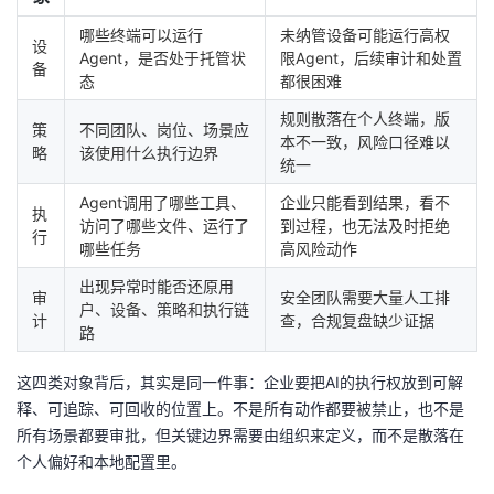
哪些终端可以运行
未纳管设备可能运行高权
设
Agent，是否处于托管状
限Agent，后续审计和处置
备
态
都很困难
规则散落在个人终端，版
策
不同团队、岗位、场景应
本不一致，风险口径难以
略
该使用什么执行边界
统一
Agent调用了哪些工具、
企业只能看到结果，看不
执
访问了哪些文件、运行了
到过程，也无法及时拒绝
行
哪些任务
高风险动作
出现异常时能否还原用
审
安全团队需要大量人工排
户、设备、策略和执行链
计
查，合规复盘缺少证据
路
这四类对象背后，其实是同一件事：企业要把AI的执行权放到可解
释、可追踪、可回收的位置上。不是所有动作都要被禁止，也不是
所有场景都要审批，但关键边界需要由组织来定义，而不是散落在
个人偏好和本地配置里。