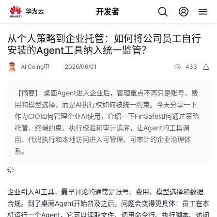
开发者
返
从个人策略到企业托管：如何将公司员工自行
回
安装的Agent工具纳入统一监管？
AI Coing中
2026/06/01
433
举
报
【摘要】 桌面Agent进入企业后，管理重点不再只是账号、费
用和模型选择，而是AI执行权如何被统一约束。今天分享一下
个
作为CIO如何管理企业AI使用，介绍一下FinSafe如何通过策略
托管、终端约束、执行校验和审计追溯，让Agent的工具调
我
人
用、代码执行和本地访问进入可管理、可审计的企业治理体
系。
我
的
主
我
的
开
页
企业引入AI工具，最早讨论的通常是账号、费用、模型选择和数据
合规。到了桌面Agent开始普及之后，问题会变得更具体：员工在本
我
的
开
发
机运行一个Agent，它可以读取文件、调用命令行、执行脚本、访问