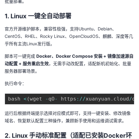
批量部署。
持
建
证
实
的
1. Linux 一键全自动部署
议
验
收
官方开源维护脚本，兼容性极强，支持Ubuntu、Debian、
藏
CentOS、RHEL、Rocky Linux、OpenCloudOS、麒麟、深度等几
乎所有主流Linux发行版。
脚本可一键完成
Docker、Docker Compose 安装 + 镜像加速源自
动配置 + 服务重启生效
，无需手动改配置，适配新机初始化、批量
服务器部署场景。
执行命令：
bash 
<
(
wget 
-
qO
-
 https
:
/
/
xuanyuan
.
cloud
/
do
运行后根据终端提示选择对应模式即可，支持一键安装、修改镜像
域名、恢复默认配置三种操作，兼顾新手使用和运维调试需求。
2. Linux 手动标准配置（适配已安装Docker环