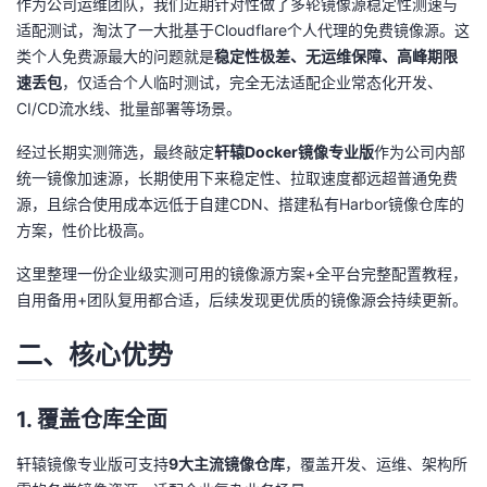
作为公司运维团队，我们近期针对性做了多轮镜像源稳定性测速与
适配测试，淘汰了一大批基于Cloudflare个人代理的免费镜像源。这
者
类个人免费源最大的问题就是
稳定性极差、无运维保障、高峰期限
速丢包
，仅适合个人临时测试，完全无法适配企业常态化开发、
我
CI/CD流水线、批量部署等场景。
的
我
经过长期实测筛选，最终敲定
轩辕Docker镜像专业版
作为公司内部
统一镜像加速源，长期使用下来稳定性、拉取速度都远超普通免费
博
的
我
源，且综合使用成本远低于自建CDN、搭建私有Harbor镜像仓库的
方案，性价比极高。
客
论
的
我
这里整理一份企业级实测可用的镜像源方案+全平台完整配置教程，
坛
圈
的
我
自用备用+团队复用都合适，后续发现更优质的镜像源会持续更新。
二、核心优势
子
直
的
我
我
播
活
的
1. 覆盖仓库全面
我
动
关
的
轩辕镜像专业版可支持
9大主流镜像仓库
，覆盖开发、运维、架构所