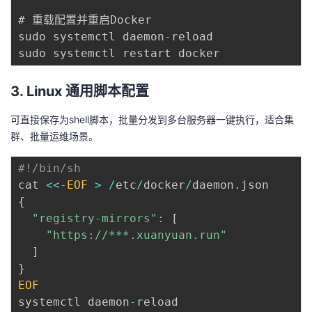
# 重载配置并重启Docker

sudo systemctl daemon
-
reload  

3. Linux 通用脚本配置
可直接保存为shell脚本，批量分发到多台服务器一键执行，适合集
群、批量运维场景。
#!/bin/sh
cat 
<<
-
EOF
>
/
etc
/
docker
/
daemon
.
{
"registry-mirrors"
:
[
"https://***.xuanyuan.run"
]
}
EOF
systemctl daemon
-
reload  
