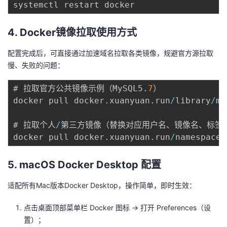
4. Docker镜像拉取使用方式
配置完成后，可直接通过加速域名拉取各类镜像，规避官方源拉取
慢、失败的问题：
# 拉取官方公共镜像示例（MySQL5
.
7
）

docker pull docker
.
xuanyuan
.
run
/
library
/
my
# 拉取个人
/
第三方镜像（替换对应用户名、镜像名、标签即
docker pull docker
.
xuanyuan
.
run
/
namespaces
5. macOS Docker Desktop 配置
适配所有Mac版本Docker Desktop，操作简单，即时生效：
点击桌面顶部菜单栏 Docker 图标 → 打开 Preferences（设
置）；