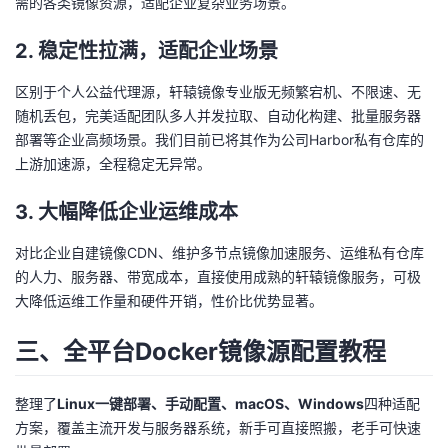
需的各类镜像资源，适配企业复杂业务场景。
我
注
的
开
2. 稳定性拉满，适配企业场景
的
Programs
发
区别于个人公益代理源，轩辕镜像专业版无频繁宕机、不限速、无
随机丢包，完美适配团队多人并发拉取、自动化构建、批量服务器
支
者
部署等企业高频场景。我们目前已将其作为公司Harbor私有仓库的
上游加速源，全程稳定无异常。
持
学
3. 大幅降低企业运维成本
我
堂
对比企业自建镜像CDN、维护多节点镜像加速服务、运维私有仓库
的
我
我
的人力、服务器、带宽成本，直接使用成熟的轩辕镜像服务，可极
大降低运维工作量和硬件开销，性价比优势显著。
技
的
的
我
三、全平台Docker镜像源配置教程
术
云
课
的
我
整理了
Linux一键部署、手动配置、macOS、Windows
四种适配
支
声
程
认
的
我
方案，覆盖主流开发与服务器系统，新手可直接照搬，老手可快速