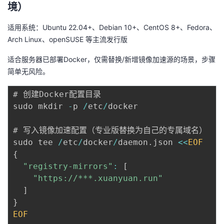
境）
适用系统：Ubuntu 22.04+、Debian 10+、CentOS 8+、Fedora、
Arch Linux、openSUSE 等主流发行版
适合服务器已部署Docker，仅需替换/新增镜像加速源的场景，步骤
简单无风险。
# 创建Docker配置目录

sudo mkdir 
-
p 
/
etc
/
docker  

# 写入镜像加速配置（专业版替换为自己的专属域名）

sudo tee 
/
etc
/
docker
/
daemon
.
json 
<<
EOF
{
"registry-mirrors"
:
[
"https://***.xuanyuan.run"
]
}
EOF