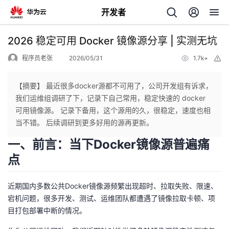
开发者
返
2026 稳定可用 Docker 镜像源分享 | 实测无坑
回
程序员老张
2026/05/31
1.7k+
举
报
【摘要】 最近很多docker源都不可用了，公司开发组有诉求，
我们运维组调研了下，记录下自己常用，稳定快速的 docker
可用镜像源。 记录下备用，这个源用的久，很稳定，速度也相
个
当不错。 后续调研到更多好用的源再更新。
一、前言：当下Docker镜像源普遍痛
我
人
点
的
主
近期国内多数公共Docker镜像源频繁出现超时、拉取失败、限速、
开
页
宕机问题，很多开发、测试、运维团队都遭遇了镜像拉取卡顿、项
目打包部署中断的情况。
发