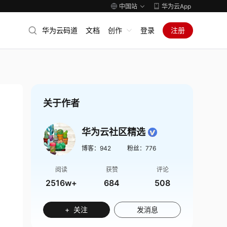
中国站
华为云App
华为云码道
文档
创作
登录
注册
关于作者
华为云社区精选
博客：
942
粉丝：
776
阅读
获赞
评论
2516w+
684
508
+ 关注
发消息