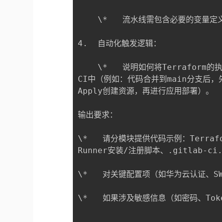
    \*   流水线需包含必要的变量定义（如
4.  自动化触发逻辑：

    \*   说明如何将Terraform的执
CI中（例如：代码合并到main分支后，先触
Apply创建资源，再进行应用部署）。

输出要求：

\*   请分模块提供代码示例：Terrafor
Runner安装/注册脚本、.gitlab-ci.
\*   对关键配置项（如华为云认证、S
\*   如果涉及敏感信息（如密码、To