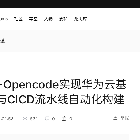
rams
社区
学堂
大赛
支持
茶思屋
化构建
+Opencode实现华为云基
CICD流水线自动化构建
举报
:01:58
531
0
0