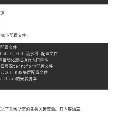
梳理
成了如下配置文件：
全局配置文件

itLab CI/CD 流水线 配置文件

#CICD自动化流程执行入口脚本

华为云资源terraform配置文件

华为云CCE K8S集群配置文件

中定义了系统所需的各类关键变量。其内容涵盖：