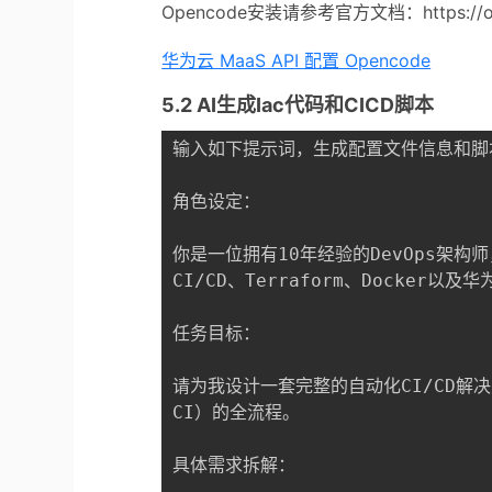
Opencode安装请参考官方文档：https://ope
华为云 MaaS API 配置 Opencode
5.2 AI生成Iac代码和CICD脚本
输入如下提示词，生成配置文件信息和脚本
角色设定：

你是一位拥有10年经验的DevOps架构师，
CI/CD、Terraform、Docke
任务目标：

请为我设计一套完整的自动化CI/CD解决
CI）的全流程。

具体需求拆解：
