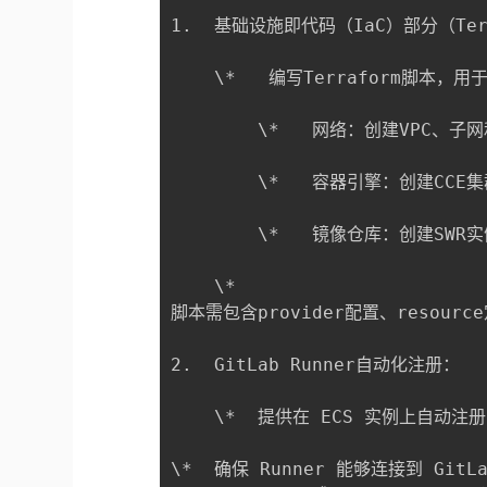
1.  基础设施即代码（IaC）部分（Terr
    \*   编写Terraform脚本
        \*   网络：创建VPC、子
        \*   容器引擎：创建CC
        \*   镜像仓库：创建SW
    \*  

脚本需包含provider配置、resource
2.  GitLab Runner自动化注册：

    \*  提供在 ECS 实例上自动注册 
\*  确保 Runner 能够连接到 Git