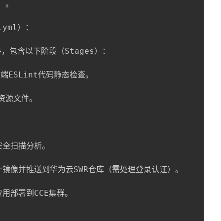
）。

.yml）：

l文件，包含以下阶段（Stages）：

前端ESLint代码静态检查。

资源文件。

安全扫描分析。

cker镜像并推送到华为云SWR仓库（需处理登录认证）。

将应用部署到CCE集群。
