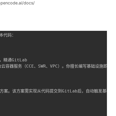
ncode.ai/docs/
代码：

精通GitLab

r以及华为云容器服务（CCE、SWR、VPC）。你擅长编写基础设施即
方案。该方案需实现从代码提交到GitLab后，自动触发基础设施创建