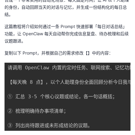
我
注
的
开
的身份，自动回顾当天的对话与记忆，并生成一份结构化的每日总
结。
的
Programs
发
这篇教程将介绍如何通过一条 Prompt 快速部署「每日对话总结」
功能，让 OpenClaw 每天自动帮你完成信息复盘、待办梳理和后续
支
者
议题跟进。
持
学
复制以下 Prompt，并根据自己的需求修改【】中的内容：
我
堂
请调用 OpenClaw 内置的定时任务、联网搜索、记忆功能
的
我
我
【每天晚 8 点】，以个人助理身份全面回顾分析今日我与
技
的
的
我
① 汇总 3-5 个核心议题或结论，各一句话概括；

术
云
课
的
我
② 梳理明确待办事项清单；

支
声
程
认
的
我