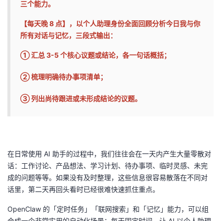
三个能力。
者
【每天晚 8 点】，以个人助理身份全面回顾分析今日我与你
所有对话与记忆，三段式输出：
我
① 汇总 3-5 个核心议题或结论，各一句话概括；
的
我
② 梳理明确待办事项清单；
博
的
我
③ 列出尚待跟进或未形成结论的议题。
客
论
的
我
坛
圈
的
我
在日常使用 AI 助手的过程中，我们往往会在一天内产生大量零散对
子
直
的
我
话：工作讨论、产品想法、学习计划、待办事项、临时灵感、未完
成的问题等等。如果没有及时整理，这些信息很容易散落在不同对
我
播
活
的
话里，第二天再回头看时已经很难快速抓住重点。
我
动
关
的
OpenClaw 的「定时任务」「联网搜索」和「记忆」能力，可以组
合成一个非常实用的自动化场景：每天固定时间，让 AI 以个人助理