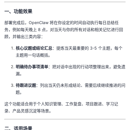
持
建
证
实
的
一、功能效果
议
验
收
部署完成后，OpenClaw 将在你设定的时间自动执行每日总结任
务，例如每天晚上 8 点，对当天与你的所有对话和相关记忆进行回
藏
顾，并输出三类内容：
核心议题或结论汇总
：提炼当天最重要的 3-5 个主题，每个
主题用一句话概括。
明确待办事项清单
：把对话中出现的行动项整理出来，避免遗
漏。
待跟进议题
：列出当天仍未形成结论、需要后续继续推进的问
题。
这个功能适合用于个人知识管理、工作复盘、项目跟进、学习记
录、产品灵感沉淀等场景。
二、适用场景