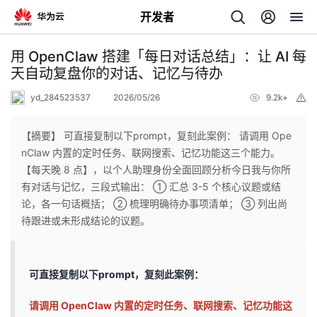
开发者
返
用 OpenClaw 搭建「每日对话总结」：让 AI 每
回
天自动复盘你的对话、记忆与待办
yd_284523537
2026/05/26
9.2k+
举
报
【摘要】 可直接复制以下prompt，复刻此案例： 请调用 Ope
nClaw 内置的定时任务、联网搜索、记忆功能这三个能力。
个
【每天晚 8 点】，以个人助理身份全面回顾分析今日我与你所
有对话与记忆，三段式输出： ① 汇总 3-5 个核心议题或结
我
人
论，各一句话概括； ② 梳理明确待办事项清单； ③ 列出尚
待跟进或未形成结论的议题。
的
主
开
页
可直接复制以下prompt，复刻此案例：
请调用 OpenClaw 内置的定时任务、联网搜索、记忆功能这
发