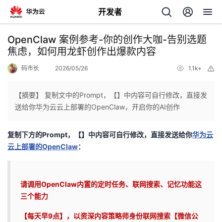
开发者
返
OpenClaw 案例参考-你的创作大咖-告别选题
回
焦虑，如何用龙虾创作出爆款内容
码市长
2026/05/26
1.1k+
举
报
【摘要】 复制文中的Prompt，【】中内容可自行修改，直接发
送给你华为云云上部署的OpenClaw，开启你的AI创作
个
复制下方的Prompt，【】中内容可自行修改，直接发送给你
华为云
我
人
云上部署的OpenClaw
：
的
主
请调用
OpenClaw
内置的定时任务、联网搜索、记忆功能这
开
页
三个能力
发
【每天早
9
点】，以资深内容策略师身份联网搜索【微信公