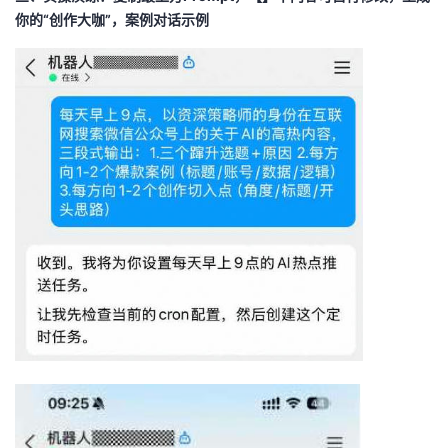
持
建
证
实
的
你的“创作大咖”，案例对话示例
议
验
收
藏