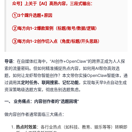
众号】上关于【
AI
】高热内容，三段式输出：
者
①
3
个蹿升选题
+
原因
我
②
每方向
1-2
爆款案例（标题
/
账号
/
数据
/
逻辑）
的
我
③
每方向
1-2
创作切入点（角度
/
标题
/
开头思路）
博
的
我
导语
：在自媒体红海中，“AI创作+OpenClaw”的跨界正成为人人探
客
论
的
我
索的流量密码。但如何精准捕捉热点内容，如何用AI帮你高效选
题，如何让龙虾帮你智能创作？本文带你实操OpenClaw智能体，通
坛
圈
的
我
过调用其
定时任务、联网搜索、记忆功能
，实现每天早9点自动生成
资深策略级选题方案，彻底告别选题焦虑。
子
直
的
我
一、 业务痛点：内容创作者的“选题困境”
我
播
活
的
做内容创作者通常面临三大痛点：
我
动
关
的
热点时效差
：各行业热点（如科技、教育、娱乐等等）转瞬即