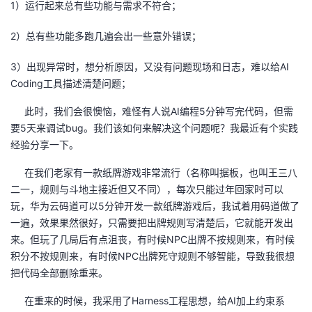
1）运行起来总有些功能与需求不符合；
者
2）总有些功能多跑几遍会出一些意外错误；
我
3）出现异常时，想分析原因，又没有问题现场和日志，难以给AI
Coding工具描述清楚问题；
的
我
此时，我们会很懊恼，难怪有人说AI编程5分钟写完代码，但需
博
的
我
要5天来调试bug。我们该如何来解决这个问题呢？我最近有个实践
经验分享一下。
客
论
的
我
在我们老家有一款纸牌游戏非常流行（名称叫据板，也叫王三八
二一，规则与斗地主接近但又不同），每次只能过年回家时可以
坛
圈
的
我
玩，华为云码道可以5分钟开发一款纸牌游戏后，我试着用码道做了
一遍，效果果然很好，只需要把出牌规则写清楚后，它就能开发出
子
直
的
我
来。但玩了几局后有点沮丧，有时候NPC出牌不按规则来，有时候
积分不按规则来，有时候NPC出牌死守规则不够智能，导致我很想
我
播
活
的
把代码全部删除重来。
我
动
关
的
在重来的时候，我采用了Harness工程思想，给AI加上约束系