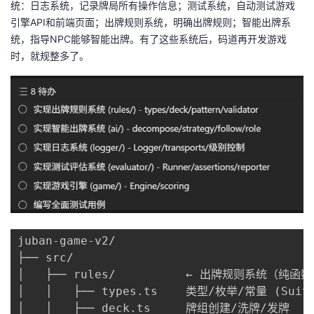
统：日志系统，记录牌局所有操作信息；测试系统，自动测试游戏
我
注
的
开
引擎API和前端页面；出牌规则系统，明确出牌规则；智能出牌系
统，指导NPC能够智能出牌。有了这些系统后，码道再开发游戏
的
Programs
发
时，就规整多了。
支
者
持
学
我
堂
的
我
我
技
的
的
我
juban-game-v2/

术
云
课
的
我
├── src/

│   ├── rules/          ← 出牌规则系统（纯函
支
声
程
认
的
我
│   │   ├── types.ts    类型/枚举/常量 (Suit/R
│   │   ├── deck.ts     牌组创建/洗牌/发牌
