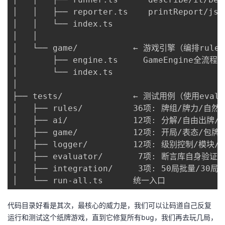
│   │   ├── reporter.ts    printReport/jso
│   │   └── index.ts

│   │

│   └── game/           ← 游戏引擎（编排rules+
│       ├── engine.ts     GameEngine全
│       └── index.ts

│

├── tests/              ← 测试用例（使用evalu
│   ├── rules/          36项: 牌组/牌力/
│   ├── ai/             12项: 分解/自由出牌
│   ├── game/           12项: 开局/表态/包
│   ├── logger/         12项: 级别控制/模块/
│   ├── evaluator/       7项: 断言库自身验证

│   ├── integration/     3项: 50局批量/30
│   └── run-all.ts      统一入口
代码目录好看是其次，最核心的威力是，我们可以让码道自己反复
运行和测试这个纸牌游戏，直到它修复所有bug，我们再去玩几局，