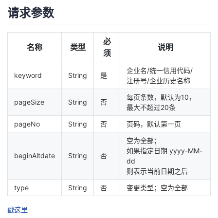
持
建
证
实
的
请求参数
议
验
收
必
名称
类型
说明
须
藏
企业名/统一信用代码/
keyword
String
是
注册号/企业历史名称
每页条数，默认为10，
pageSize
String
否
最大不超过20条
pageNo
String
否
页码，默认第一页
空为全部；
如果指定日期 yyyy-MM-
beginAltdate
String
否
dd
则表示当前日期之后
type
String
否
变更类型；空为全部
戳这里