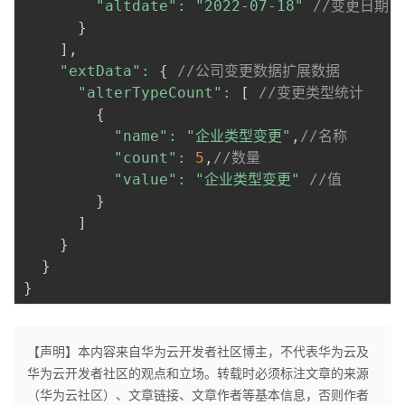
"altdate"
:
"2022-07-18"
//变更日期
}
]
,
"extData"
:
{
//公司变更数据扩展数据
"alterTypeCount"
:
[
//变更类型统计
{
"name"
:
"企业类型变更"
,
//名称
"count"
:
5
,
//数量
"value"
:
"企业类型变更"
//值
}
]
}
}
}
【声明】本内容来自华为云开发者社区博主，不代表华为云及
华为云开发者社区的观点和立场。转载时必须标注文章的来源
（华为云社区）、文章链接、文章作者等基本信息，否则作者