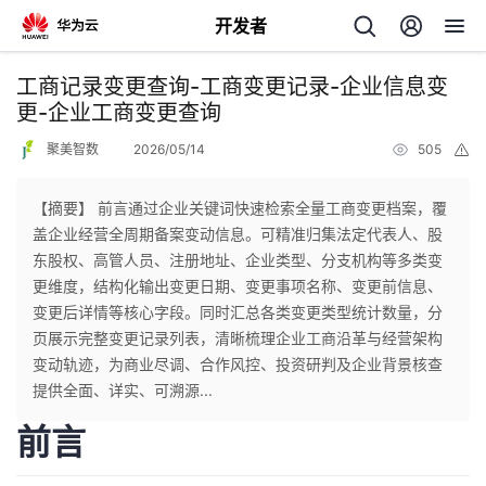
开发者
返
工商记录变更查询-工商变更记录-企业信息变
回
更-企业工商变更查询
聚美智数
2026/05/14
505
举
报
【摘要】 前言通过企业关键词快速检索全量工商变更档案，覆
盖企业经营全周期备案变动信息。可精准归集法定代表人、股
个
东股权、高管人员、注册地址、企业类型、分支机构等多类变
更维度，结构化输出变更日期、变更事项名称、变更前信息、
我
人
变更后详情等核心字段。同时汇总各类变更类型统计数量，分
页展示完整变更记录列表，清晰梳理企业工商沿革与经营架构
的
主
变动轨迹，为商业尽调、合作风控、投资研判及企业背景核查
提供全面、详实、可溯源...
开
页
前言
发