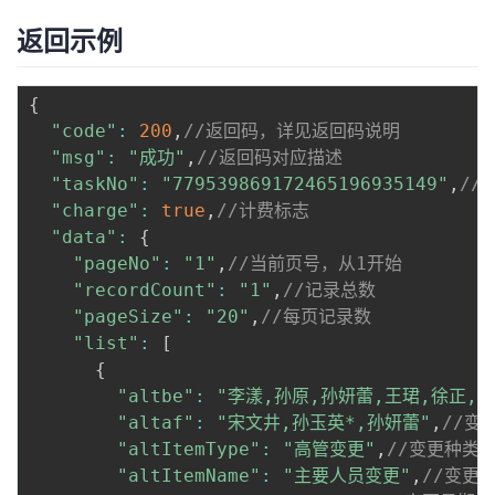
返回示例
{
"code"
:
200
,
//返回码，详见返回码说明
"msg"
:
"成功"
,
//返回码对应描述
"taskNo"
:
"779539869172465196935149"
,
//
"charge"
:
true
,
//计费标志
"data"
:
{
"pageNo"
:
"1"
,
//当前页号，从1开始
"recordCount"
:
"1"
,
//记录总数
"pageSize"
:
"20"
,
//每页记录数
"list"
:
[
{
"altbe"
:
"李漾,孙原,孙妍蕾,王珺,徐正,曾
"altaf"
:
"宋文井,孙玉英*,孙妍蕾"
,
//变
"altItemType"
:
"高管变更"
,
//变更种类
"altItemName"
:
"主要人员变更"
,
//变更