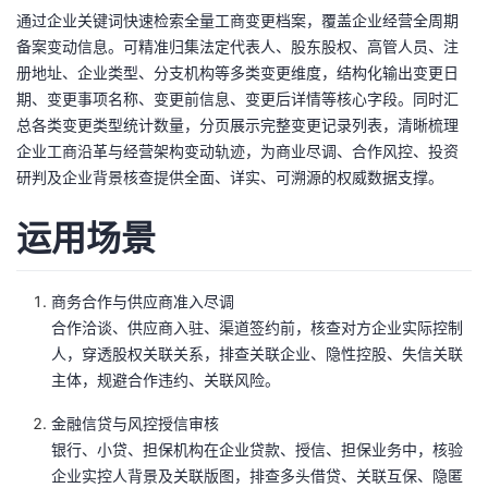
通过企业关键词快速检索全量工商变更档案，覆盖企业经营全周期
者
备案变动信息。可精准归集法定代表人、股东股权、高管人员、注
册地址、企业类型、分支机构等多类变更维度，结构化输出变更日
我
期、变更事项名称、变更前信息、变更后详情等核心字段。同时汇
总各类变更类型统计数量，分页展示完整变更记录列表，清晰梳理
的
我
企业工商沿革与经营架构变动轨迹，为商业尽调、合作风控、投资
研判及企业背景核查提供全面、详实、可溯源的权威数据支撑。
博
的
我
运用场景
客
论
的
我
坛
圈
的
我
商务合作与供应商准入尽调
合作洽谈、供应商入驻、渠道签约前，核查对方企业实际控制
子
直
的
我
人，穿透股权关联关系，排查关联企业、隐性控股、失信关联
主体，规避合作违约、关联风险。
我
播
活
的
金融信贷与风控授信审核
银行、小贷、担保机构在企业贷款、授信、担保业务中，核验
我
动
关
的
企业实控人背景及关联版图，排查多头借贷、关联互保、隐匿