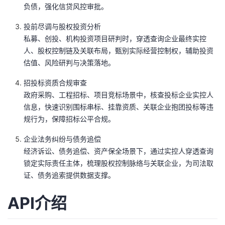
负债，强化信贷风控审批。
我
注
的
开
投前尽调与股权投资分析
的
Programs
发
私募、创投、机构投资项目研判时，穿透查询企业最终实控
人、股权控制链及关联布局，甄别实际经营控制权，辅助投资
支
者
估值、风险研判与决策落地。
招投标资质合规审查
持
学
政府采购、工程招标、项目竞标场景中，核查投标企业实控人
信息，快速识别围标串标、挂靠资质、关联企业抱团投标等违
我
堂
规行为，保障招标公平合规。
的
我
我
企业法务纠纷与债务追偿
经济诉讼、债务追偿、资产保全场景下，通过实控人穿透查询
技
的
的
我
锁定实际责任主体，梳理股权控制脉络与关联企业，为司法取
证、债务追索提供数据支撑。
术
云
课
的
我
API介绍
支
声
程
认
的
我