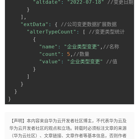
"altdate"
:
"2022-07-18"
//变更日期
}
]
,
"extData"
:
{
//公司变更数据扩展数据
"alterTypeCount"
:
[
//变更类型统计
{
"name"
:
"企业类型变更"
,
//名称
"count"
:
5
,
//数量
"value"
:
"企业类型变更"
//值
}
]
}
}
}
【声明】本内容来自华为云开发者社区博主，不代表华为云及
华为云开发者社区的观点和立场。转载时必须标注文章的来源
（华为云社区）、文章链接、文章作者等基本信息，否则作者