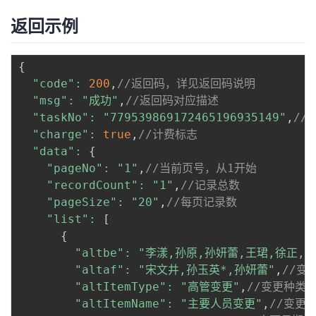
返回示例
{
"code"
:
200
,
//返回码，详见返回码说明
"msg"
:
"成功"
,
//返回码对应描述
"taskNo"
:
"779539869172465196935149"
,
//
"charge"
:
true
,
//计费标志
"data"
:
{
"pageNo"
:
"1"
,
//当前页号，从1开始
"recordCount"
:
"1"
,
//记录总数
"pageSize"
:
"20"
,
//每页记录数
"list"
:
[
{
"altbe"
:
"李漾,孙原,孙妍蕾,王珺,徐正,曾
"altaf"
:
"宋文井,孙玉英*,孙妍蕾"
,
//变
"altItemType"
:
"高管变更"
,
//变更种类
"altItemName"
:
"主要人员变更"
,
//变更