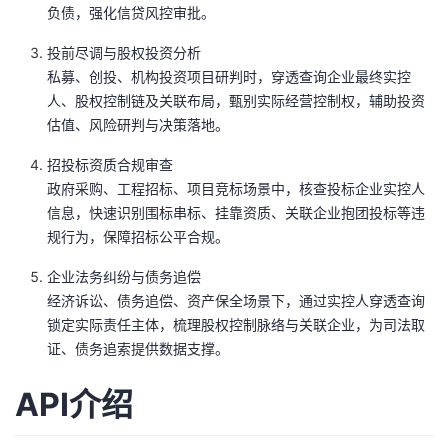
负债，强化信贷风控审批。
我
注
的
开
投前尽调与股权投资分析
的
Programs
发
私募、创投、机构投资项目研判时，穿透查询企业最终实控
人、股权控制链及关联布局，甄别实际经营控制权，辅助投资
支
者
估值、风险研判与决策落地。
招投标资质合规审查
持
学
政府采购、工程招标、项目竞标场景中，核查投标企业实控人
信息，快速识别围标串标、挂靠资质、关联企业抱团投标等违
我
堂
规行为，保障招标公平合规。
的
我
我
企业法务纠纷与债务追偿
经济诉讼、债务追偿、资产保全场景下，通过实控人穿透查询
技
的
的
我
锁定实际责任主体，梳理股权控制脉络与关联企业，为司法取
证、债务追索提供数据支撑。
术
云
课
的
我
API介绍
支
声
程
认
的
我