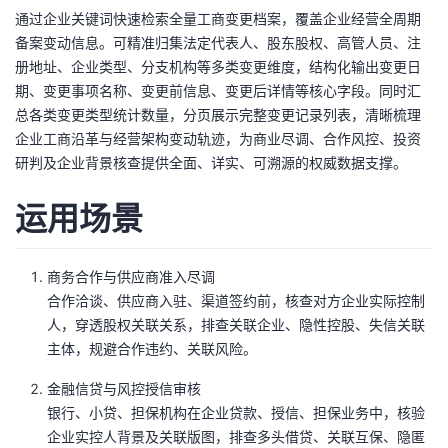
通过企业关键词快速检索全量工商变更档案，覆盖企业经营全周期
者
备案变动信息。可精准归集法定代表人、股东股权、高管人员、注
册地址、企业类型、分支机构等多类变更维度，结构化输出变更日
我
期、变更事项名称、变更前信息、变更后详情等核心字段。同时汇
总各类变更类型统计数量，分页展示完整变更记录列表，清晰梳理
的
我
企业工商沿革与经营架构变动轨迹，为商业尽调、合作风控、投资
研判及企业背景核查提供全面、详实、可溯源的权威数据支撑。
博
的
我
运用场景
客
论
的
我
坛
圈
的
我
商务合作与供应商准入尽调
合作洽谈、供应商入驻、渠道签约前，核查对方企业实际控制
子
直
的
我
人，穿透股权关联关系，排查关联企业、隐性控股、失信关联
主体，规避合作违约、关联风险。
我
播
活
的
金融信贷与风控授信审核
银行、小贷、担保机构在企业贷款、授信、担保业务中，核验
我
动
关
的
企业实控人背景及关联版图，排查多头借贷、关联互保、隐匿