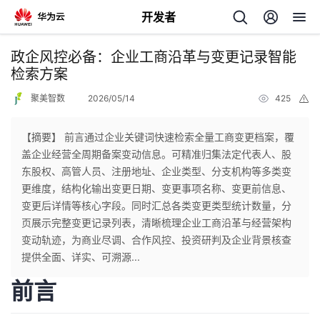
开发者
返
政企风控必备：企业工商沿革与变更记录智能
回
检索方案
聚美智数
2026/05/14
425
举
报
【摘要】 前言通过企业关键词快速检索全量工商变更档案，覆
盖企业经营全周期备案变动信息。可精准归集法定代表人、股
个
东股权、高管人员、注册地址、企业类型、分支机构等多类变
更维度，结构化输出变更日期、变更事项名称、变更前信息、
我
人
变更后详情等核心字段。同时汇总各类变更类型统计数量，分
页展示完整变更记录列表，清晰梳理企业工商沿革与经营架构
的
主
变动轨迹，为商业尽调、合作风控、投资研判及企业背景核查
提供全面、详实、可溯源...
开
页
前言
发