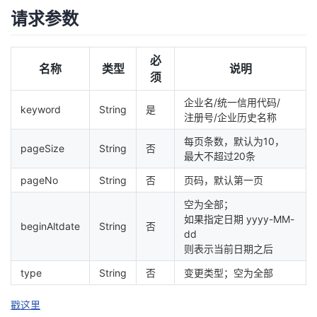
持
建
证
实
的
请求参数
议
验
收
必
名称
类型
说明
须
藏
企业名/统一信用代码/
keyword
String
是
注册号/企业历史名称
每页条数，默认为10，
pageSize
String
否
最大不超过20条
pageNo
String
否
页码，默认第一页
空为全部；
如果指定日期 yyyy-MM-
beginAltdate
String
否
dd
则表示当前日期之后
type
String
否
变更类型；空为全部
戳这里