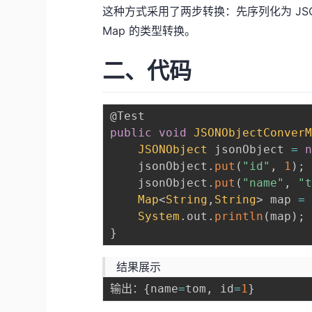
这种方式采用了两步转换：先序列化为 JSON 
Map 的类型转换。
二、代码
@Test
public
void
JSONObjectConver
JSONObject
 jsonObject 
=
    jsonObject
.
put
(
"id"
,
1
)
;
    jsonObject
.
put
(
"name"
,
"
Map
<
String
,
String
>
 map 
=
System
.
out
.
println
(
map
)
;
}
结果展示
输出：
{
name
=
tom
,
 id
=
1
}