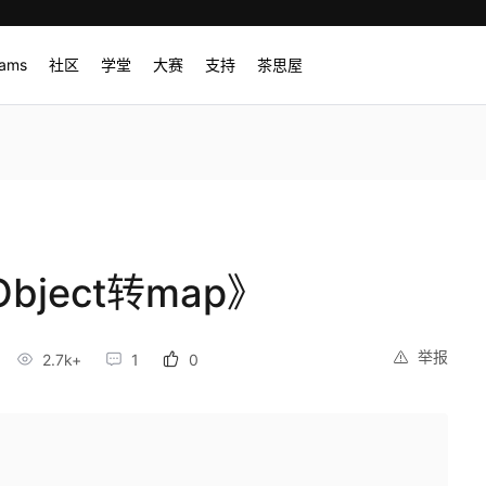
rams
社区
学堂
大赛
支持
茶思屋
Object转map》
举报
2.7k+
1
0