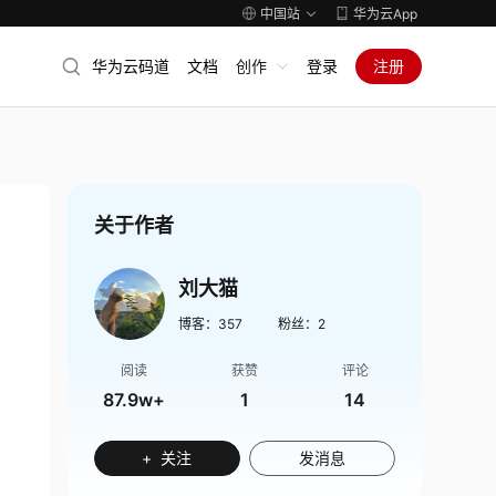
中国站
华为云App
华为云码道
文档
创作
登录
注册
关于作者
刘大猫
博客：
357
粉丝：
2
阅读
获赞
评论
87.9w+
1
14
+ 关注
发消息