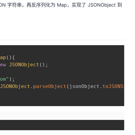
字符串，再反序列化为 Map，实现了 JSONObject 到
Map
(
)
{
new
JSONObject
(
)
;
tom"
)
;
JSONObject
.
parseObject
(
jsonObject
.
toJSONStri