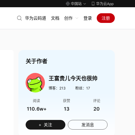
中国站
华为云App
华为云码道
文档
创作
登录
注册
关于作者
王富贵儿今天也很帅
博客：
213
粉丝：
17
阅读
获赞
评论
110.6w+
13
20
+ 关注
发消息