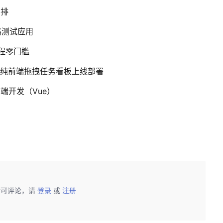
编排
格测试应用
流程零门槛
l打造纯前端拖拽任务看板上线部署
前端开发（Vue）
后可评论，请
登录
或
注册