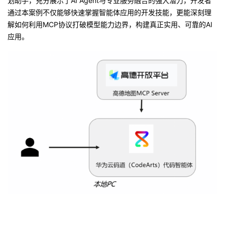
划助手，充分展示了AI Agent与专业服务融合的强大潜力，开发者
我
注
的
开
通过本案例不仅能够快速掌握智能体应用的开发技能，更能深刻理
解如何利用MCP协议打破模型能力边界，构建真正实用、可靠的AI
的
Programs
发
应用。
支
者
持
学
我
堂
的
我
我
技
的
的
我
术
云
课
的
我
支
声
程
认
的
我