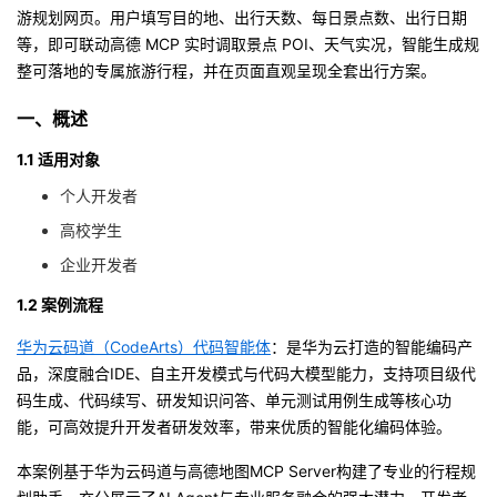
游规划网页。用户填写目的地、出行天数、每日景点数、出行日期
者
等，即可联动高德 MCP 实时调取景点 POI、天气实况，智能生成规
整可落地的专属旅游行程，并在页面直观呈现全套出行方案。
我
一、概述
的
我
1.1 适用对象
个人开发者
博
的
我
高校学生
客
论
的
我
企业开发者
1.2 案例流程
坛
圈
的
我
华为云码道（CodeArts）代码智能体
：是华为云打造的智能编码产
子
直
的
我
品，深度融合IDE、自主开发模式与代码大模型能力，支持项目级代
码生成、代码续写、研发知识问答、单元测试用例生成等核心功
我
播
活
的
能，可高效提升开发者研发效率，带来优质的智能化编码体验。
我
动
关
的
本案例基于华为云码道与高德地图MCP Server构建了专业的行程规