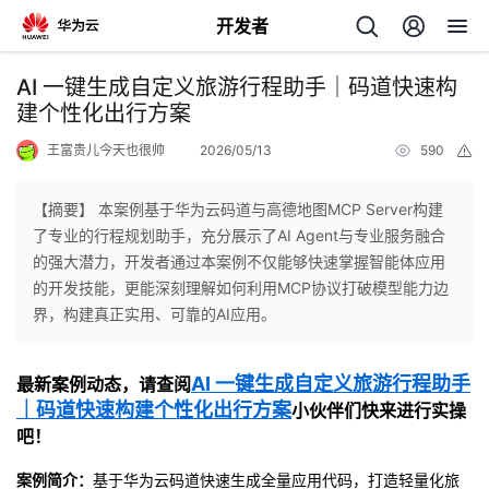
开发者
返
AI 一键生成自定义旅游行程助手｜码道快速构
回
建个性化出行方案
王富贵儿今天也很帅
2026/05/13
590
举
报
【摘要】 本案例基于华为云码道与高德地图MCP Server构建
了专业的行程规划助手，充分展示了AI Agent与专业服务融合
个
的强大潜力，开发者通过本案例不仅能够快速掌握智能体应用
的开发技能，更能深刻理解如何利用MCP协议打破模型能力边
我
人
界，构建真正实用、可靠的AI应用。
的
主
AI 一键生成自定义旅游行程助手
最新案例动态，请查阅
｜码道快速构建个性化出行方案
小伙伴们快来进行实操
开
页
吧！
发
案例简介：
基于华为云码道快速生成全量应用代码，打造轻量化旅