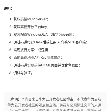
持
建
证
实
的
说明：
议
验
收
获取高德MCP Server；
获取高德开放平台key；
藏
安装配置Windows版AI IDE华为云码道；
通过码道搭建Flask后端框架 + 高德MCP客户端；
实现旅行方案生成逻辑；
添加高德地图API Key测试端点；
通过码道实现前端HTML页面并优化背景图；
调试与验证。
【声明】本内容来自华为云开发者社区博主，不代表华为云及
华为云开发者社区的观点和立场。转载时必须标注文章的来源
（华为云社区）、文章链接、文章作者等基本信息，否则作者