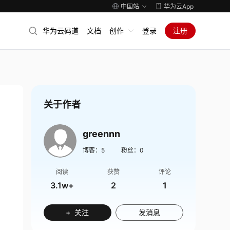
中国站
华为云App
华为云码道
文档
创作
登录
注册
关于作者
greennn
博客：
5
粉丝：
0
阅读
获赞
评论
3.1w+
2
1
+ 关注
发消息