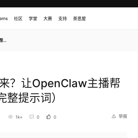
rams
社区
学堂
大赛
支持
茶思屋
词）
来？让OpenClaw主播帮
完整提示词）
举报
1k+
0
0