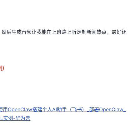
，然后生成音频让我能在上班路上听定制新闻热点，最好还
制）
使用OpenClaw搭建个人AI助手（飞书）_部署OpenClaw_
务器L实例-华为云