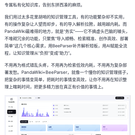
专属私有化知识库，告别东拼西凑的麻烦。
我们用过太多花里胡哨的知识管理工具，有的功能繁杂却不实用，
有的操作复杂让人望而却步，有的导入解析拉胯，越用越内耗。而
PandaWiki
最难得的地方，就是
“
务实
”——
它不搞虚头巴脑的噱头，
不堆砌冗余的功能，只聚焦
“
导入顺畅、检索精准、创作高效、部署
简单
”
这几个核心需求，用
BeeParser
补齐解析短板，用
AI
赋能全流
程，让知识管理从
“
负担
”
变成
“
助力
”
。
不用再为格式错乱头疼，不用再为检索低效内耗，不用再为复杂部
署发愁。
PandaWiki+BeeParser
，就像一个懂你的知识管理搭子，
把复杂的事情变简单，把耗时的事情变高效，让你不用再在知识整
理上瞎耗时间，把更多精力放在真正有价值的事情上。