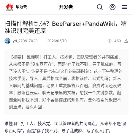
开发者
返
扫描件解析乱码？BeeParser+PandaWiki，精
回
准识别完美还原
yd_270917023
2026/05/10
469
举
报
【摘要】 谁懂啊！打工人、技术党、团队管理者的共同痛点，
从来都不是“没东西可存”，而是“存了找不到、导了乱成麻、写
个
了没人用”。你是不是也有过这样的崩溃时刻：花一下午整理的
技术手册，导入工具后格式全崩，表格错位、公式乱码；新人
我
人
入职问的基础问题，老员工重复解答八百遍，浪费时间还没效
率；散落在云盘、聊天记录里的文档，想找一个关键参数，翻
的
主
遍全网都找不到；好不容易搭建的知识库，要么检索死板搜不
到重点，要么AI回...
开
页
谁懂啊！打工人、技术党、团队管理者的共同痛点，从来都不是
“
没
发
东西可存
”
，而是
“
存了找不到、导了乱成麻、写了没人用
”
。