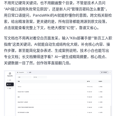
不用死记硬背关键词，也不用翻遍整个目录，不管是技术人员问
“API
接口调用失败常见原因
”
，还是新人问
“
管理员密码怎么重置
”
，
用日常口语提问，
PandaWiki
的
AI
就能秒懂你的意图，跨文档关联检
索，给出精准答案，更关键的是，所有回答都能溯源到原文段落，
点击就能查看完整上下文，杜绝大模型
“
幻觉
”
，靠谱又省心。
写文档也不用再对着空白页面发呆，输入
“K8s
部署手册
”“
新员工入职
指南
”
这类关键词，
AI
就能自动生成结构化大纲，补充核心内容、操
作步骤，甚至能简化复杂表述、生成案例说明，技术小白也能写出
专业文档；长文档懒得逐字看？
AI
一键生成精简摘要，核心观点、
关键数据一目了然，创作效率直接翻几倍。