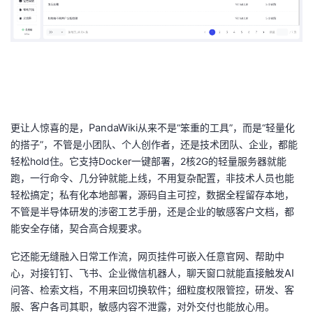
更让人惊喜的是，
PandaWiki
从来不是
“
笨重的工具
”
，而是
“
轻量化
的搭子
”
，不管是小团队、个人创作者，还是技术团队、企业，都能
轻松
hold
住。它支持
Docker
一键部署，
2
核
2G
的轻量服务器就能
跑，一行命令、几分钟就能上线，不用复杂配置，非技术人员也能
轻松搞定；私有化本地部署，源码自主可控，数据全程留存本地，
不管是半导体研发的涉密工艺手册，还是企业的敏感客户文档，都
能安全存储，契合高合规要求。
它还能无缝融入日常工作流，网页挂件可嵌入任意官网、帮助中
心，对接钉钉、飞书、企业微信机器人，聊天窗口就能直接触发
AI
问答、检索文档，不用来回切换软件；细粒度权限管控，研发、客
服、客户各司其职，敏感内容不泄露，对外交付也能放心用。