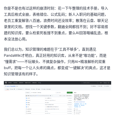
你是不是也有过这样的崩溃时刻：花一下午整理的技术手册，导入
者
工具后格式全崩，表格错位、公式乱码；新人入职问的基础问题，
老员工重复解答八百遍，浪费时间还没效率；散落在云盘、聊天记
我
录里的文档，想找一个关键参数，翻遍全网都找不到；好不容易搭
建的知识库，要么检索死板搜不到重点，要么
AI
回答瞎编乱造，根
的
我
本没法放心用。
博
的
我
我们总以为，知识管理的难题在于
“
工具不够多
”
，直到遇见
PandaWiki
才明白，真正好用的知识库，从来不是
“
堆功能
”
，而是
客
论
的
我
“
懂需求
”——
不玩噱头、不搞复杂操作，只用
AI+
精准解析的双重
buff
，把每一个让人头疼的痛点，都变成
“
一键解决
”
的爽点，这才是
坛
圈
的
我
知识管理该有的样子。
子
直
的
我
我
播
活
的
我
动
关
的