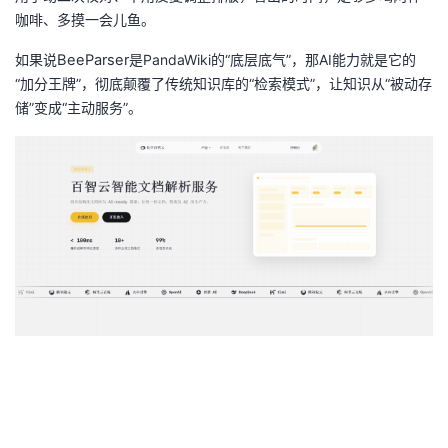
持
建
证
实
的
咖啡、多摸一会儿鱼。
议
如果说
BeeParser
是
PandaWiki
的
“
底层底气
”
，那
AI
能力就是它的
验
收
“
加分王牌
”
，彻底颠覆了传统知识库的
“
检索模式
”
，让知识从
“
被动存
储
”
变成
“
主动服务
”
。
藏