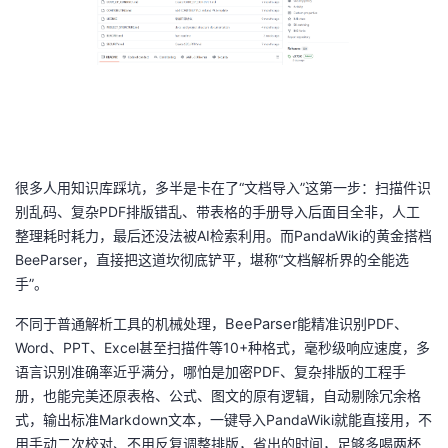
我
注
的
开
的
Programs
发
支
者
持
学
很多人用知识库踩坑，多半是卡在了
“
文档导入
”
这第一步：扫描件识
别乱码、复杂
PDF
排版错乱、带表格的手册导入后面目全非，人工
我
堂
整理耗时耗力，最后还没法被
AI
检索利用。而
PandaWiki
的黄金搭档
BeeParser
，直接把这道坎彻底铲平，堪称
“
文档解析界的全能选
的
我
我
手
”
。
技
的
的
我
不同于普通解析工具的机械处理，
BeeParser
能精准识别
PDF
、
Word
、
PPT
、
Excel
甚至扫描件等
10+
种格式，毫秒级响应速度，多
术
云
课
的
我
语言识别准确率近乎满分，哪怕是加密
PDF
、复杂排版的工程手
册，也能完美还原表格、公式、图文的原有逻辑，自动剔除冗余格
支
声
程
认
的
我
式，输出标准
Markdown
文本，一键导入
PandaWiki
就能直接用，不
用手动二次校对、不用反复调整排版，省出的时间，足够多喝两杯