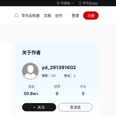
中国站
华为云App
华为云码道
文档
创作
登录
注册
关于作者
yd_291391602
博客：
121
粉丝：
3
阅读
获赞
评论
59.8w+
0
5
+ 关注
发消息