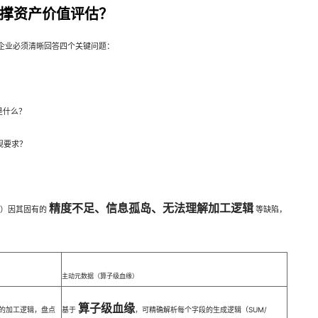
撑资产价值评估？
企业必须清晰回答四个关键问题：
是什么？
规要求？
？
精度不足、信息孤岛、无法理解加工逻辑
缘）因其固有的
等缺陷，
主动元数据（算子级血缘）
算子级血缘
的加工逻辑，盘点
基于
，可精确解析每个字段的生成逻辑（SUM/