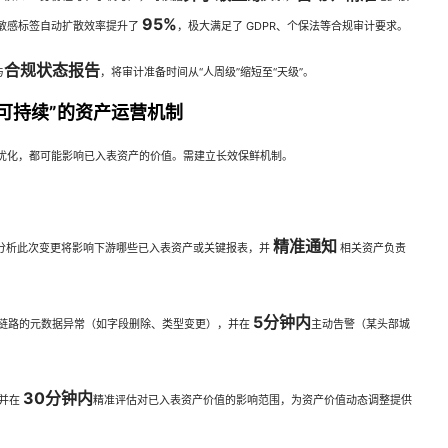
95%
敏感标签自动扩散效率提升了
，极大满足了 GDPR、个保法等合规审计要求。
合规状态报告
与
，将审计准备时间从“人周级”缩短至“天级”。
可持续”的资产运营机制
优化，都可能影响已入表资产的价值。需建立长效保鲜机制。
精准通知
分析此次变更将影响下游哪些已入表资产或关键报表，并
相关资产负责
5分钟内
链路的元数据异常（如字段删除、类型变更），并在
主动告警（某头部城
30分钟内
，并在
精准评估对已入表资产价值的影响范围，为资产价值动态调整提供