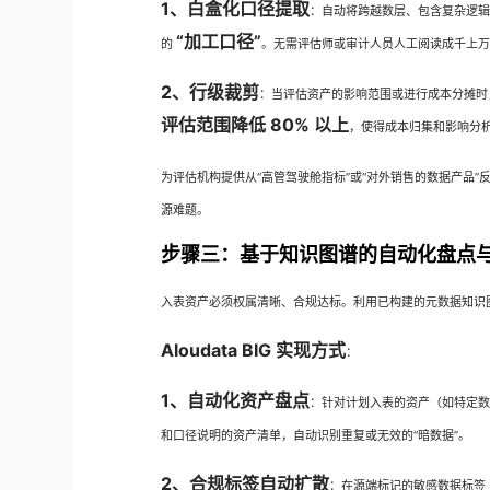
1、白盒化口径提取
：自动将跨越数层、包含复杂逻辑（
“加工口径”
的
。无需评估师或审计人员人工阅读成千上
2、行级裁剪
：当评估资产的影响范围或进行成本分摊时，能
评估范围降低 80% 以上
，使得成本归集和影响分
为评估机构提供从“高管驾驶舱指标”或“对外销售的数据产品”
源难题。
步骤三：基于知识图谱的自动化盘点与
入表资产必须权属清晰、合规达标。利用已构建的元数据知识
Aloudata BIG 实现方式
：
1、自动化资产盘点
：针对计划入表的资产（如特定
和口径说明的资产清单，自动识别重复或无效的“暗数据”。
2、合规标签自动扩散
：在源端标记的敏感数据标签