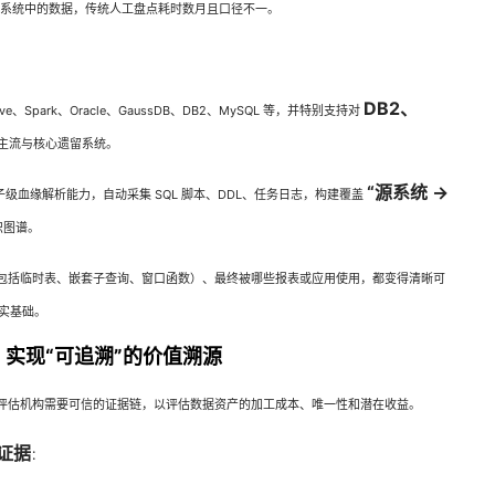
构系统中的数据，传统人工盘点耗时数月且口径不一。
DB2、
Spark、Oracle、GaussDB、DB2、MySQL 等，并特别支持对
主流与核心遗留系统。
“源系统 →
子级血缘解析能力，自动采集 SQL 脚本、DDL、任务日志，构建覆盖
识图谱。
包括临时表、嵌套子查询、窗口函数）、最终被哪些报表或应用使用，都变得清晰可
实基础。
实现“可追溯”的价值溯源
评估机构需要可信的证据链，以评估数据资产的加工成本、唯一性和潜在收益。
观证据
：