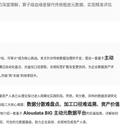
的深度理解，算子级血缘是替代传统粗放元数据、实现精准评估
主动
评估、可审计”成为核心挑战。本文针对传统数据治理的不足，提出一套基于
通过自动化盘点、白盒化口径提取、合规标签扩散及变更协同，为企业数据资产评
月级”到“天级”的效率跃升。
据资产入表已从理论探讨进入规模化实践阶段。然而，将分散、异构的数据资源转化
数据分散难盘点、加工口径难追溯、资产价值
面临三大核心难题：
Aloudata BIG 主动元数据平台
性地介绍一套基于
的实操指南，详解如何
实、可信的元数据基础，助力企业高效、合规地完成资产入表。