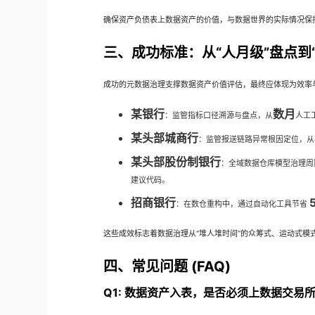
确保资产负债表上数据资产的价值，与数据世界的实际情况保
三、成功标准：从“人月级”盘点到
成功的元数据治理支撑数据资产价值评估，最终应体现为效率
某银行
数月
：监管指标口径溯源与盘点，从
人工
某头部城商行
：监管报送链路异常根因定位，从
某头部股份制银行
：全域数据仓库模型治理周
建议代码。
招商银行
：在数仓重构中，通过自动化工具节省
这些成效标志着数据治理从“堆人堆时间”的众筹式、运动式模
四、常见问题 (FAQ)
Q1: 数据资产入表，是否必须上数据交易