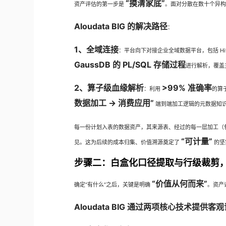
“摸清家底”
资产评估的第一步是
。面对分散在数十个异
Aloudata BIG 的解决路径
：
1、全域连接
：平台向下对接企业全域数据平台，包括 Hive、
GaussDB 的 PL/SQL 存储过程
进行解析，覆盖
2、算子级血缘解析
>99% 准确率
：利用
的算
数据加工 → 消费应用”
端到端加工逻辑的元数据知
每一份计划入表的数据资产，其来源表、经过的每一层加工（
“可计量”
见。这为后续的成本归集、价值溯源奠定了
的坚
步骤二：白盒化口径提取与行级裁剪，
“价值从何而来”
确定“有什么”之后，关键是明确
。资产
Aloudata BIG 通过两项核心技术提供客