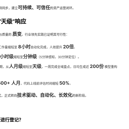
可持续、可信任
持同步，建立
的资产运营闭环。
“天级”响应
质变
与质量的
。行业领先实践已证明其可行性：
8小时
20倍
工作量缩短至
自动化完成，人效提升
。
小时级
分钟级
缩短至
（5分钟感知，30分钟定位）。
人月级
天级
200份
期，从
缩短至
，一周完成全域盘点，日均生成近
模型重构
500+ 人月
50%
，代码上线前评估时间缩短
。
技术驱动、自动化、长效化
式，正式转向
的新阶段。
所进行登记？