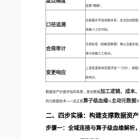
盘点精度
结果“模糊”。
仅能展示字段依赖关系，无法自动提取
口径追溯
依赖人工扒代码。
合规标签（如敏感数据）难以沿复杂加
合规审计
审计依赖人工核对。
上游变更影响范围评估“一刀切”，误
变更响应
影响方。
加工逻辑、成本
数据资产价值评估的本质，是对数据
算子级血缘
主动元数据
的元数据技术——这正是
与
二、四步实操：构建支撑数据资产
步骤一：全域连接与算子级血缘解析，