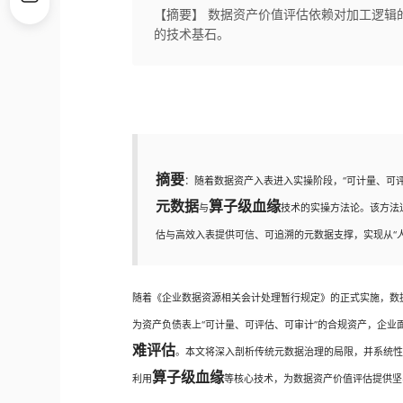
【摘要】 数据资产价值评估依赖对加工逻辑
的技术基石。
摘要
：随着数据资产入表进入实操阶段，“可计量、可
元数据
算子级血缘
与
技术的实操方法论。该方法
估与高效入表提供可信、可追溯的元数据支撑，实现从“人
随着《企业数据资源相关会计处理暂行规定》的正式实施，数
为资产负债表上“可计量、可评估、可审计”的合规资产，企业
难评估
。本文将深入剖析传统元数据治理的局限，并系统
算子级血缘
利用
等核心技术，为数据资产价值评估提供坚