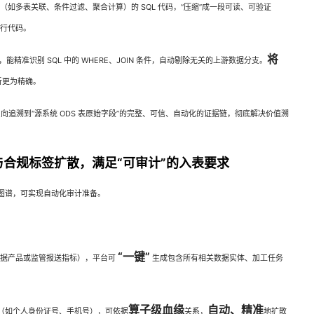
如多表关联、条件过滤、聚合计算）的 SQL 代码，“压缩”成一段可读、可验证
万行代码。
将
精准识别 SQL 中的 WHERE、JOIN 条件，自动剔除无关的上游数据分支。
析更为精确。
反向追溯到“源系统 ODS 表原始字段”的完整、可信、自动化的证据链，彻底解决价值溯
合规标签扩散，满足“可审计”的入表要求
图谱，可实现自动化审计准备。
“一键”
数据产品或监管报送指标），平台可
生成包含所有相关数据实体、加工任务
算子级血缘
自动、精准
（如个人身份证号、手机号），可依据
关系，
地扩散