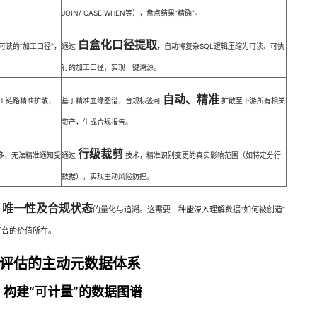
JOIN/ CASE WHEN等），盘点结果“精确”。
白盒化口径提取
可读的“加工口径”，
通过
，自动将复杂SQL逻辑压缩为可读、可执
行的加工口径，实现一键溯源。
自动、精准
工链路精准扩散，
基于精准血缘图谱，合规标签可
扩散至下游所有相关
资产，生成合规报告。
行级裁剪
报多，无法精准通知受
通过
技术，精准识别变更的真实影响范围（如特定分行
数据），实现主动风险防控。
、唯一性及合规状态
的量化与追溯。这需要一种能深入理解数据“如何被创造”
平台的价值所在。
评估的主动元数据体系
构建“可计量”的数据图谱