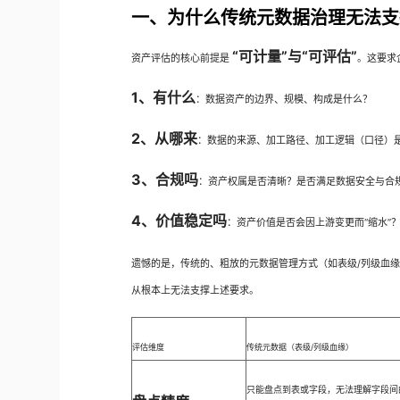
一、为什么传统元数据治理无法支
“可计量”与“可评估”
资产评估的核心前提是
。这要求
1、有什么
：数据资产的边界、规模、构成是什么？
2、从哪来
：数据的来源、加工路径、加工逻辑（口径）
3、合规吗
：资产权属是否清晰？是否满足数据安全与合
4、价值稳定吗
：资产价值是否会因上游变更而“缩水”
遗憾的是，传统的、粗放的元数据管理方式（如表级/列级血
从根本上无法支撑上述要求。
评估维度
传统元数据（表级/列级血缘）
只能盘点到表或字段，无法理解字段间