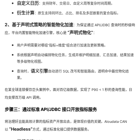
自定义日历
：支持财年、交易日、自定义周等复杂时间周期。
衍生计算
：原生支持同环比、占比、排名及多层嵌套的复合指标。
2、基于声明式策略的智能物化加速
：为保证通过 API/JDBC 查询时的秒级响
“声明式物化”
应，平台内置智能物化加速引擎，核心是
：
用户声明需要对哪组“指标+维度”组合进行加速及更新策略。
系统根据声明自动编排物化任务，生成并维护明细加速、汇总加速、结果加速
等多级物化视图。
语义引擎
查询时，
自动进行 SQL 改写和智能路由，透明命中最优物化结
果。
在某全球连锁餐饮巨头案例中，面对百亿级数据，实现了 P90 < 1 秒的查询性能，日
均支撑百万级 API 调用。
步骤三：通过标准 API/JDBC 接口开放指标服务
将治理好且能高效计算的指标资产开放出去，是体现价值的关键。Aloudata CAN
“Headless”
以
方式，通过标准化接口提供数据服务。