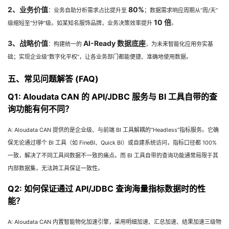
2、业务价值
80%
：业务自助分析需求占比提升至
；数据需求响应周期从“周/天”
10 倍
级缩短至“分钟”级。如某知名服饰品牌，业务决策效率提升
。
3、战略价值
AI-Ready 数据底座
：构建统一的
，为未来智能化应用夯实基
础；实现企业级“数字化平权”，让各业务部门都能便捷、准确地使用数据。
五、常见问题解答 (FAQ)
Q1: Aloudata CAN 的 API/JDBC 服务与 BI 工具自带的查
询功能有何不同？
A: Aloudata CAN 提供的是企业级、与前端 BI 工具解耦的“Headless”指标服务。它确
保无论通过哪个 BI 工具（如 FineBI、Quick BI）或自建系统访问，指标口径都 100%
一致，解决了不同工具间数据不一致的痛点。而 BI 工具自带的查询功能通常局限于其
内部数据集，无法跨工具保证一致性。
Q2: 如何保证通过 API/JDBC 查询海量指标数据时的性
能？
A: Aloudata CAN 内置智能物化加速引擎，采用明细加速、汇总加速、结果加速三级物