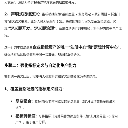
持
建
大宽表”，消除为特定报表建物理宽表的烟囱式开发。
证
实
的
2、声明式指标定义
：指标被抽象为“基础度量 + 业务限定 + 统计周期 + 衍生计
议
验
收
算”四大语义要素。业务人员无需编写 SQL，通过配置即可定义复杂业务逻辑，实
“定义即开发、定义即治理”
现
。系统自动进行判重校验，将治理内嵌于生产流
藏
程。
企业指标资产的唯一“注册中心”和“逻辑计算中心”
这一步的本质是建立
，
确保所有后续服务都基于同一套准确、规范的业务语义。
步骤二：强化指标定义与自动化生产能力
拥有统一语义层后，需要强大引擎将逻辑定义高效转化为查询结果。
1、覆盖复杂场景的指标定义能力
：
复杂聚合
：支持时间/非时间维度的多次聚合（如“月日均交易金额最大
值”）。
指标转标签
：可将指标计算结果作为筛选条件（如“上月交易量 >0 的用
户”），用于客户分群。