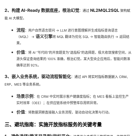
2、构建 AI-Ready 数据底座，根治幻觉
NL2MQL2SQL
：通过
架构赋
能 AI 大模型。
流程
：用户自然语言提问 → LLM 进行意图理解并生成指标查询语言
语义引擎
（MQL） →
将 MQL 翻译为优化 SQL → 智能路由执行 → 返回结
果。
价值
：将 AI “写代码”的开放题变为“选指标”的选择题，极大收敛搜索空间，从
源头保证查询结果的 100% 准确，根治幻觉。某大型央企应用后，智能问数准
确率达到 92%。
3、嵌入业务系统，驱动流程智能化
：通过 API 将实时指标数据嵌入 CRM、
ERP、MES 等业务系统。
场景示例
：在 CRM 中实时展示客户健康度指标；在 MES 看板上监控生产
实时效率（OEE）；在供应链系统中预警库存周转异常。
价值
：将数据洞察直接融入业务流程，驱动自动化决策与行动。
三、避坑指南：实施开放指标服务的关键考量