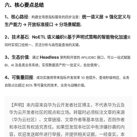
六、核心要点总结
1、核心路径
统一语义层 → 强化定义与
：构建全场景指标服务的四步法是：
生产能力 → 开放标准接口 → 分场景赋能
。
2、技术基石
NoETL 语义编织
基于声明式策略的智能物化加速
：
和
是
同时实现口径统一、灵活分析与高性能查询的关键。
3、生态价值
Headless
：通过
架构和开放的 API/JDBC 接口，可以一站式赋能
BI、AI 及各类业务系统，实现数据资产的“一处定义，处处使用”。
4、可衡量回报
：成功实施将带来指标开发效率 10 倍提升、查询秒级响应、业务
自助占比超过 80% 等可量化的技术、业务与战略价值。
【声明】本内容来自华为云开发者社区博主，不代表华为云及
华为云开发者社区的观点和立场。转载时必须标注文章的来源
（华为云社区）、文章链接、文章作者等基本信息，否则作者
和本社区有权追究责任。如果您发现本社区中有涉嫌抄袭的内
容，欢迎发送邮件进行举报，并提供相关证据，一经查实，本