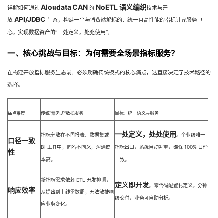
Aloudata CAN
NoETL 语义编织
详解如何通过
的
技术与开
者
API/JDBC
放
生态，构建一个与消费端解耦的、统一且高性能的指标计算服务中
心，实现数据资产的“一处定义，处处使用”。
我
一、核心挑战与目标：为何需要全场景指标服务？
的
我
在构建开放指标服务生态前，必须明确传统模式的核心痛点，这直接决定了技术路径的
选择。
博
的
我
客
论
的
我
痛点维度
传统“烟囱式”数据服务
目标：统一语义层服务
坛
圈
的
我
一处定义，处处使用
指标分散在不同报表、数据集或
。企业级唯一
口径一致
BI 工具中，同名不同义，沟通成
指标出口，系统自动判重，确保 100% 口径
性
子
直
的
我
本高。
一致。
我
播
活
的
新指标需求依赖 ETL 开发排期，
定义即开发
。零代码配置化定义，分钟
响应效率
从提出到上线需数周，无法敏捷响
级交付，业务可自助分析。
我
动
关
的
应业务变化。