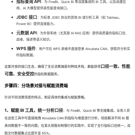
指标查询 API
：为 FineBI、Quick BI 等深度集成的 BI 工具，以及自建应
用、AI 大模型提供高性能查询接口。
JDBC 接口
：为标准 JDBC 协议的其他 BI 或分析工具（如 Tableau、
Power BI）提供连接能力。
元数据 API
：为外部系统（尤其是 AI RAG 应用）提供高质量的指标口径、
血缘、描述等语义知识。
WPS 插件
：用户可在 WPS 表格中直接登录 Aloudata CAN，获取并分析实
时指标数据。
口径一致、性能
这套开放的接口生态，确保了无论消费端是何种技术栈，都能获得
可靠、安全受控
的指标数据服务。
步骤四：分场景对接与赋能消费端
针对不同消费场景的特点，制定具体的集成与赋能策略。
1、赋能 BI 工具，统一分析口径
：与 FineBI、Quick BI 等无缝集成。业务人员
在这些工具中可直接拖拽 Aloudata CAN 的指标与维度进行分析，彻底解决不同 BI 报
表间数据不一致的问题。在某头部股份制银行的实践中，实现了全行指标口径统一，自
助交付数据集占比提升至 65%。