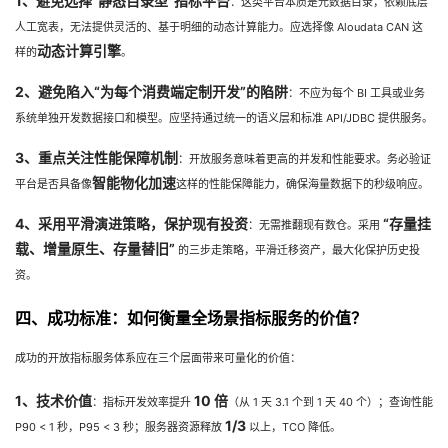
1、避免选择“静态目录型”指标平台
：这类平台本质是元数据目录，依赖底层
人工宽表，无法提供灵活的、基于明细的动态计算能力。应选择像 Aloudata CAN 这
动态计算引擎
样的
。
2、避免陷入“为每个消费端定制开发”的陷阱
：不应为每个 BI 工具或业务
系统单独开发数据接口和模型。应坚持通过统一的语义层和标准 API/JDBC 提供服务。
3、重点关注性能保障机制
：开放服务意味着更高的并发和性能要求。务必验证
智能物化加速
平台是否具备像
这样的性能保障能力，确保海量数据下的秒级响应。
4、采用平滑演进策略，保护现有投资
“存量挂
：无需推翻现有数仓。采用
载、增量原生、存量替旧”
的三步走策略，平滑迁移资产，最大化保护历史投
资。
四、成功标准：如何衡量全场景指标服务的价值？
成功的开放指标服务体系应在三个层面带来可量化的价值：
1、技术价值
10 倍
：指标开发效率提升
（从 1 天 3.1 个到 1 天 40 个）；查询性能
1/3
P90 < 1 秒，P95 < 3 秒；服务器资源释放
以上，TCO 降低。