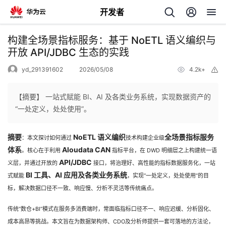
开发者
返
构建全场景指标服务：基于 NoETL 语义编织与
回
开放 API/JDBC 生态的实践
yd_291391602
2026/05/08
4.2k+
举
报
【摘要】 一站式赋能 BI、AI 及各类业务系统，实现数据资产的
“一处定义，处处使用”。
个
摘要
NoETL 语义编织
全场景指标服务
：本文探讨如何通过
技术构建企业级
我
人
体系
Aloudata CAN
。核心在于利用
指标平台，在 DWD 明细层之上构建统一语
API/JDBC
义层，并通过开放的
接口，将治理好、高性能的指标数据服务化，一站
的
主
BI 工具、AI 应用及各类业务系统
式赋能
，实现“一处定义，处处使用”的目
标，解决数据口径不一致、响应慢、分析不灵活等传统痛点。
开
页
传统“数仓+BI”模式在服务多消费端时，常面临指标口径不一、响应迟缓、分析固化、
发
成本高昂等挑战。本文旨在为数据架构师、CDO及分析师提供一套可落地的方法论，