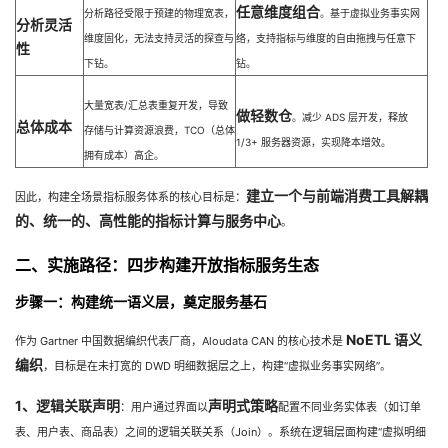
任意维度组合
分析路径受限于预建的物理宽表，
。基于虚拟业务事实网
我
注
的
开
分析灵活
维度固化，无法支持灵活的探查与
络，支持指标与维度的自由拖拽与任意下
性
下钻。
钻。
的
Programs
发
大量宽表/汇总表重复开发，导致
做轻数仓
支
者
。减少 ADS 层开发，释放
总体成本
存储与计算资源浪费，TCO（总体
1/3+ 服务器资源，实现降本增效。
拥有成本）高企。
持
学
建立一个与前端消费工具解耦
因此，构建全场景指标服务体系的核心目标是：
我
堂
的、统一的、高性能的指标计算与服务中心
。
二、实施路径：四步构建开放指标服务生态
的
我
我
步骤一：构建统一语义层，奠定服务基石
技
的
的
我
NoETL 语义
作为 Gartner 中国数据编织代表厂商，Aloudata CAN 的核心技术是
术
云
课
的
我
编织
，目标是在未打宽的 DWD 明细数据层之上，构建“虚拟业务事实网络”。
1、逻辑关联声明
声明式策略
支
声
：用户通过界面以
配置不同业务实体表（如订单
程
认
的
我
表、用户表、商品表）之间的逻辑关联关系（Join）。系统在逻辑层面构建“虚拟明细