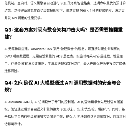
化机制。查询时，语义引擎会自动进行 SQL 改写和智能路由，透明命中最优的预计算
结果。这使得系统能在百亿级数据规模下，依然实现 P90 < 1 秒的秒级响应，满足高
并发 API 调用的性能要求。
Q3: 这套方案对现有数仓架构冲击大吗？是否需要推翻重
建？
A: 无需推翻重建。Aloudata CAN 采用“做轻数仓”的理念，可直接对接企业现有的
DWD 明细数据层，无需建设繁重的 ADS 层宽表。实施时可采用“存量挂载、增量原
生、存量替旧”的三步走策略，平滑演进现有数据资产，最大程度保护历史投资并降低
迁移风险。
Q4: 如何确保 AI 大模型通过 API 调用数据时的安全与合
规？
A: Aloudata CAN 为 AI 访问设计了专门的控制层。AI 的查询请求会先经过语义层鉴
权，验证通过后才会由语义引擎转换为 SQL 执行，实现“先安检，后执行”。同时，基
于指标平台的行列级权限管控会同步生效，确保 AI 无法越权访问敏感数据，且每次对
话都可审计。