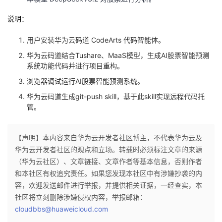
我
注
的
开
说明：
的
Programs
发
用户安装华为云码道 CodeArts 代码智能体。
华为云码道结合Tushare、MaaS模型，生成AI股票智能预测
支
者
系统功能代码并进行项目重构。
浏览器调试运行AI股票智能预测系统。
持
学
华为云码道生成git-push skill，基于此skill实现远程代码托
管。
我
堂
的
我
我
【声明】本内容来自华为云开发者社区博主，不代表华为云及
华为云开发者社区的观点和立场。转载时必须标注文章的来源
技
的
的
我
（华为云社区）、文章链接、文章作者等基本信息，否则作者
和本社区有权追究责任。如果您发现本社区中有涉嫌抄袭的内
术
云
课
的
我
容，欢迎发送邮件进行举报，并提供相关证据，一经查实，本
社区将立刻删除涉嫌侵权内容，举报邮箱：
支
声
程
认
的
我
cloudbbs@huaweicloud.com