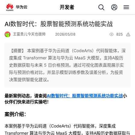
开发者
返
AI数智时代：股票智能预测系统功能实战
回
王富贵儿今天也很帅
2026/05/08
825
举
报
【摘要】 本案例基于华为云码道（CodeArts）代码智能体，深
度集成 Transformer 算法与华为云 MaaS 大模型，支持A股历
史数据获取与未来 5 日价格预测。通过可视化图表直观展示实
个
际与预测价格对比，并显示模型训练参数及误差分析，为投资
决策提供智能化建议。
我
人
最新案例动态，请查阅
AI数智时代：股票智能预测系统功能实战
小
的
主
伙伴们快来进行实操吧！
案例介绍：
开
页
本案例基于华为云码道（CodeArts）代码智能体，深度集成
发
Transformer 算法与华为云 MaaS 大模型，支持A股历史数据获取与