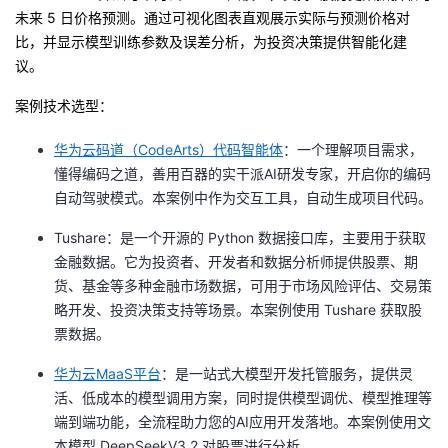
未来 5 日价格预测。通过可视化图表直观展示实际与预测价格对
者
比，并显示模型训练参数及误差分析，为投资决策提供智能化建
议。
我
案例技术选型：
的
我
华为云码道（CodeArts）代码智能体
：一个理解项目需求，
懂得编码之道，善用百器的实干派AI研发专家，开启你的编码
博
的
我
自动驾驶模式。本案例中作为交互工具，自动生成项目代码。
客
论
的
我
Tushare
：是一个开源的 Python 数据接口库，主要用于获取
金融数据。它为投资者、开发者和数据分析师提供股票、期
坛
圈
的
我
货、基金等多种金融市场数据，可用于市场风险评估、交易策
略开发、投资决策支持等场景。本案例使用 Tushare 获取股
子
直
的
我
票数据。
我
播
活
的
华为云MaaS平台
：是一站式大模型开发托管服务，提供灵
活、低成本的模型调用方案，同时提供模型调优、模型推理等
我
动
关
的
端到端功能，全流程助力您的AI应用开发落地。本案例使用文
本模型 DeepSeekV3.2 对股票进行分析。