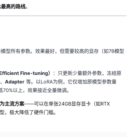
比最高的路线
。
新模型所有参数。效果最好，但需要较高的显存（如7B模型
cient Fine-tuning）
：只更新少量额外参数，冻结原
A
、
Adapter
等。以LoRA为例，它仅增加原模型参数量
降低70%以上，效果接近全量微调。
成为主流方案
——可以在单张24GB显存显卡（如RTX
数的模型，极大降低了硬件门槛。