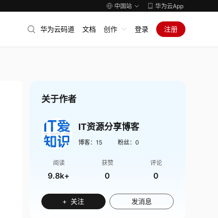
中国站
华为云App
华为云码道
文档
创作
登录
注册
关于作者
IT资源分享博客
博客：
15
粉丝：
0
阅读
获赞
评论
9.8k+
0
0
+ 关注
发消息