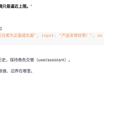
调只是逼近上限。
”
如
评论分类为正面或负面", input: "产品非常好用！", ou
，保持角色交替（user/assistant）。
该做、边界在哪里。