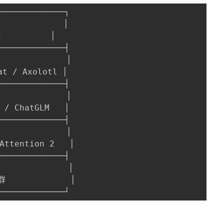
─────────────┐
             │
         │
─────────────┤
             │
at / Axolotl │
─────────────┤
             │
 / ChatGLM   │
─────────────┤
             │
Attention 2   │
─────────────┤
              │
群             │
─────────────┘