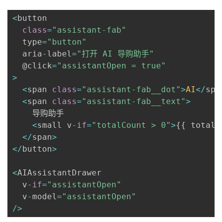
<
button

class
=
"assistant-fab"
  type
=
"button"
  aria
-
label
=
"打开 AI 导购助手"
  @click
=
"assistantOpen = true"
>
<
span 
class
=
"assistant-fab__dot"
>
AI
<
/
spa
<
span 
class
=
"assistant-fab__text"
>
    导购助手

<
small v
-
if
=
"totalCount > 0"
>
{
{
 totalC
<
/
span
>
<
/
button
>
<
AIAssistantDrawer

  v
-
if
=
"assistantOpen"
  v
-
model
=
"assistantOpen"
/
>