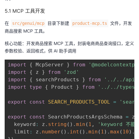
5.1 MCP 工具开发
在
目录下新建
文件，开发
src/genui/mcp
product-mcp.ts
商品搜索 MCP 工具。
核心功能：开发商品搜索 MCP 工具，封装电商商品查询接口，定义
参数校验、返回格式，供 AI 助手调用
import
{
 McpServer 
}
from
'@modelcontextpr
import
{
 z 
}
from
'zod'
import
{
 searchProducts 
}
from
'../../api'
import
type
{
 Product 
}
from
'../../types'
export
const
SEARCH_PRODUCTS_TOOL
=
'searc
export
const
 SearchProductsArgsSchema 
=
 z
.
  keyword
:
 z
.
string
(
)
.
min
(
1
,
'keyword 不能
  limit
:
 z
.
number
(
)
.
int
(
)
.
min
(
1
)
.
max
(
10
)
.
o