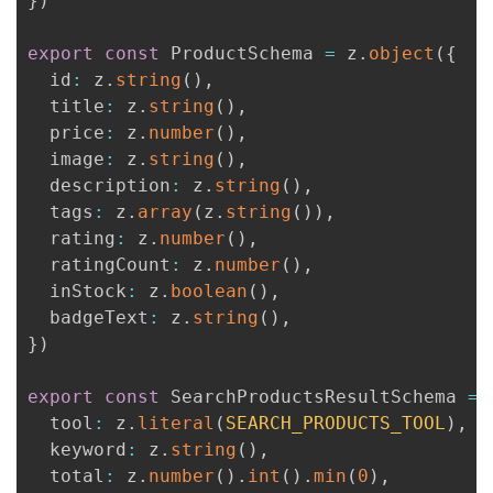
}
)
export
const
 ProductSchema 
=
 z
.
object
(
{
  id
:
 z
.
string
(
)
,
  title
:
 z
.
string
(
)
,
  price
:
 z
.
number
(
)
,
  image
:
 z
.
string
(
)
,
  description
:
 z
.
string
(
)
,
  tags
:
 z
.
array
(
z
.
string
(
)
)
,
  rating
:
 z
.
number
(
)
,
  ratingCount
:
 z
.
number
(
)
,
  inStock
:
 z
.
boolean
(
)
,
  badgeText
:
 z
.
string
(
)
,
}
)
export
const
 SearchProductsResultSchema 
=
 
  tool
:
 z
.
literal
(
SEARCH_PRODUCTS_TOOL
)
,
  keyword
:
 z
.
string
(
)
,
  total
:
 z
.
number
(
)
.
int
(
)
.
min
(
0
)
,