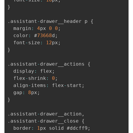
}
.
assistant
-
drawer__header p 
{
  margin
:
4
px 
0
0
;
  color
:
 #
73668
d
;
  font
-
size
:
12
px
;
}
.
assistant
-
drawer__actions 
{
  display
:
 flex
;
  flex
-
shrink
:
0
;
  align
-
items
:
 flex
-
start
;
  gap
:
8
px
;
}
.
assistant
-
drawer__action
,
.
assistant
-
drawer__close 
{
  border
:
1
px solid #ddcff9
;