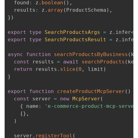
  found
:
 z
.
boolean
(
)
,
  results
:
 z
.
array
(
ProductSchema
)
,
}
)
export
type
SearchProductsArgs
=
 z
.
infer
<
t
export
type
SearchProductsResult
=
 z
.
infer
async
function
searchProductsByBusiness
(
ke
const
 results 
=
await
searchProducts
(
key
return
 results
.
slice
(
0
,
 limit
)
}
export
function
createProductMcpServer
(
)
{
const
 server 
=
new
McpServer
(
{
 name
:
'e-commerce-product-mcp-server
{
}
,
)
  server
.
registerTool
(