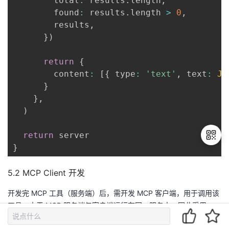
        total
:
 results
.
length
,
        found
:
 results
.
length 
>
0
,
        results
,
}
)
return
{
        content
:
[
{
 type
:
'text'
,
 text
:
JS
}
}
,
)
return
}
5.2 MCP Client 开发
退
出
开发完 MCP 工具（服务端）后，需开发 MCP 客户端，用于调用该
登
工具。由于 MCP 服务端与客户端运行在同一服务中，因此采用
录
方式实现两者的通信，无需额外配置网络接
InMemoryTransport