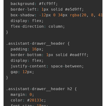
  background
:
 #fcf9ff
;
  border
-
left
:
1
px solid #e5d9ff
;
  box
-
shadow
:
-
12
px 
0
34
px 
rgba
(
20
,
8
,
41
,
  display
:
 flex
;
  flex
-
direction
:
 column
;
}
.
assistant
-
drawer__header 
{
  padding
:
16
px
;
  border
-
bottom
:
1
px solid #eadfff
;
  display
:
 flex
;
  justify
-
content
:
 space
-
between
;
  gap
:
12
px
;
}
.
assistant
-
drawer__header h2 
{
  margin
:
0
;
  color
:
 #
20133
c
;
  font
-
size
:
18
px
;