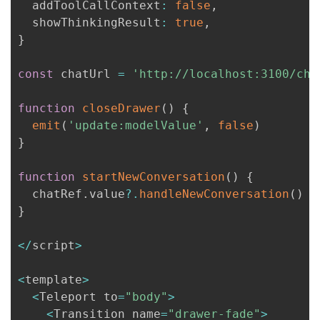
  addToolCallContext
:
false
,
  showThinkingResult
:
true
,
}
const
 chatUrl 
=
'http://localhost:3100/cha
function
closeDrawer
(
)
{
emit
(
'update:modelValue'
,
false
)
}
function
startNewConversation
(
)
{
  chatRef
.
value
?.
handleNewConversation
(
)
}
<
/
script
>
<
template
>
<
Teleport to
=
"body"
>
<
Transition name
=
"drawer-fade"
>