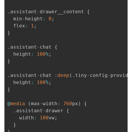
.
assistant
-
drawer__content 
{
  min
-
height
:
0
;
  flex
:
1
;
}
.
assistant
-
chat 
{
  height
:
100
%
;
}
.
assistant
-
chat 
:
deep
(
.
tiny
-
config
-
provide
  height
:
100
%
;
}
@
media
(
max
-
width
:
760
px
)
{
.
assistant
-
drawer 
{
    width
:
100
vw
;
}
}