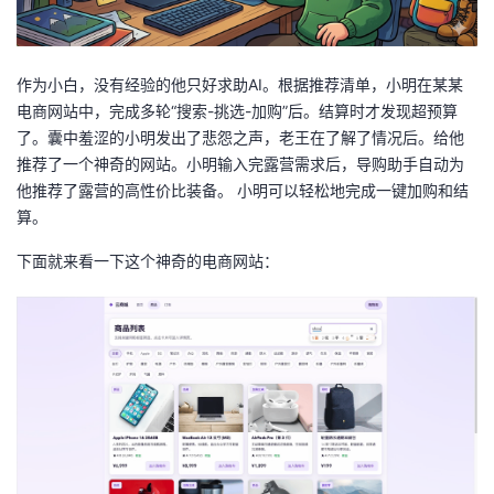
我
注
的
开
的
Programs
发
作为小白，没有经验的他只好求助AI。根据推荐清单，小明在某某
电商网站中，完成多轮“搜索-挑选-加购”后。结算时才发现超预算
支
者
了。囊中羞涩的小明发出了悲怨之声，老王在了解了情况后。给他
推荐了一个神奇的网站。小明输入完露营需求后，导购助手自动为
持
学
他推荐了露营的高性价比装备。 小明可以轻松地完成一键加购和结
算。
我
堂
下面就来看一下这个神奇的电商网站：
的
我
我
技
的
的
我
术
云
课
的
我
支
声
程
认
的
我