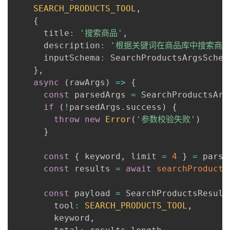
SEARCH_PRODUCTS_TOOL
,
{
      title
:
'搜索商品'
,
      description
:
'根据关键词在商品库中搜索商品
      inputSchema
:
 SearchProductsArgsSchem
}
,
async
(
rawArgs
)
=>
{
const
 parsedArgs 
=
 SearchProductsArg
if
(
!
parsedArgs
.
success
)
{
throw
new
Error
(
'参数校验失败'
)
}
const
{
 keyword
,
 limit 
=
4
}
=
 parse
const
 results 
=
await
searchProducts
const
 payload 
=
 SearchProductsResult
        tool
:
SEARCH_PRODUCTS_TOOL
,
        keyword
,