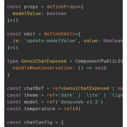
const
 props 
=
defineProps
<
{
  modelValue
:
boolean
}
>
(
)
const
 emit 
=
defineEmits
<
{
(
e
:
'update:modelValue'
,
 value
:
boolean
)
}
>
(
)
type
GenuiChatExposed
=
 ComponentPublicIns
handleNewConversation
:
(
)
=>
void
}
const
 chatRef 
=
ref
<
GenuiChatExposed 
|
nul
const
 theme 
=
ref
<
'dark'
|
'lite'
|
'light
const
 model 
=
ref
(
'deepseek-v3.2'
)
const
 temperature 
=
ref
(
0
)
const
 chatConfig 
=
{