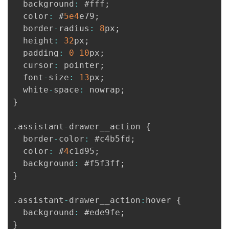
  background
:
 #fff
;
  color
:
 #
5e4
e79
;
  border
-
radius
:
8
px
;
  height
:
32
px
;
  padding
:
0
10
px
;
  cursor
:
 pointer
;
  font
-
size
:
13
px
;
  white
-
space
:
 nowrap
;
}
.
assistant
-
drawer__action 
{
  border
-
color
:
 #c4b5fd
;
  color
:
 #
4
c1d95
;
  background
:
 #f5f3ff
;
}
.
assistant
-
drawer__action
:
hover 
{
  background
:
 #ede9fe
;
}