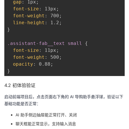
gap
:
 1px
;
font-size
:
 13px
;
font-weight
:
 700
;
line-height
:
 1.2
;
}
.assistant-fab__text small
{
font-size
:
 11px
;
font-weight
:
 500
;
opacity
:
 0.88
;
}
4.2 初体验验证
启动前端项目后，点击页面右下角的 AI 导购助手悬浮球，验证以下
基础功能是否正常：
AI 助手侧边抽屉能正常打开、关闭
聊天框能正常显示，支持输入消息