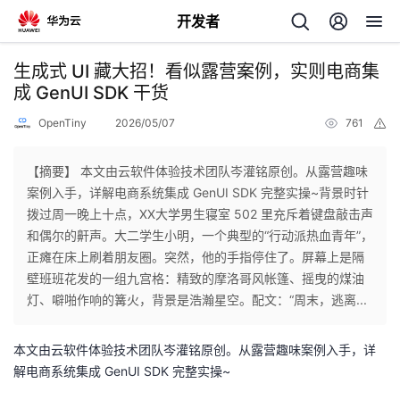
开发者
返
生成式 UI 藏大招！看似露营案例，实则电商集
回
成 GenUI SDK 干货
OpenTiny
2026/05/07
761
举
报
【摘要】 本文由云软件体验技术团队岑灌铭原创。从露营趣味
案例入手，详解电商系统集成 GenUI SDK 完整实操~背景时针
个
拨过周一晚上十点，XX大学男生寝室 502 里充斥着键盘敲击声
和偶尔的鼾声。大二学生小明，一个典型的“行动派热血青年”，
我
人
正瘫在床上刷着朋友圈。突然，他的手指停住了。屏幕上是隔
壁班班花发的一组九宫格：精致的摩洛哥风帐篷、摇曳的煤油
的
主
灯、噼啪作响的篝火，背景是浩瀚星空。配文：“周末，逃离...
开
页
本文由云软件体验技术团队岑灌铭原创。从露营趣味案例入手，详
解电商系统集成 GenUI SDK 完整实操~
发