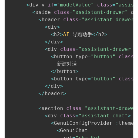
<
div v
-
if
=
"modelValue"
class
=
"assist
<
aside 
class
=
"assistant-drawer"
 ar
<
header 
class
=
"assistant-drawer_
<
div
>
<
h2
>
AI
 导购助手
<
/
h2
>
<
/
div
>
<
div 
class
=
"assistant-drawer__
<
button type
=
"button"
class
=
                新建对话

<
/
button
>
<
button type
=
"button"
class
=
<
/
div
>
<
/
header
>
<
section 
class
=
"assistant-drawer
<
div 
class
=
"assistant-chat"
>
<
GenuiConfigProvider 
:
theme
=
<
GenuiChat

                  ref
=
"chatRef"