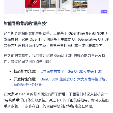
持
建
证
实
的
议
验
收
智能导购背后的“黑科技”
藏
这个神奇网站的智能导购助手，正是基于
OpenTiny GenUI SDK
开
发而成的。它是 OpenTiny 团队基于生成式 UI（Generative UI）理
念倾力打造的开源开发方案，具备完备的前后端一体化集成能力。
在之前的文章中，我们曾介绍过 GenUI SDK 的核心能力与开发特
性，错过的同学可以点击回顾：
核心能力介绍：
以界面重构文字，GenUI SDK 重磅上线！
开发特性介绍：
GenUI SDK 生成式UI：六大开发特性详解，
适配多种业务场景
在大家对 GenUI 的基本概念有所了解后，下面我们将深入剖析这个
“导购助手”的具体实现逻辑。通过下方的详细集成指导，你可以按照
手册步骤，一步步在自己的项目中复刻这种智能交互体验。