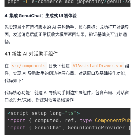
pnpm 
-
F
 e
-
commerce add @opentiny
/
genui
-
sdk
4. 集成 GenuiChat：生成式 UI 初体验
先实现最小可运行版本的 AI 导购助手，核心目标：成功打开对话界
面，发送消息后能正常接收大模型返回结果，验证基础交互链路通
畅。
4.1 新建 AI 对话助手组件
在
目录下创建
组
src/components
AIAssistantDrawer.vue
件，实现 AI 导购助手的侧边抽屉布局、对话窗口及基础操作功能，
代码如下：
代码核心功能：创建 AI 导购助手侧边抽屉组件，包含布局、对话窗
口及打开/关闭、新建对话等基础操作
<
script setup lang
=
"ts"
>
import
{
 computed
,
 ref
,
type
ComponentPubl
import
{
 GenuiChat
,
 GenuiConfigProvider 
}