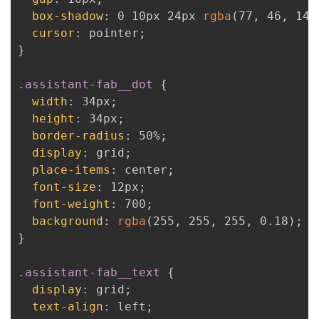
box-shadow
:
 0 10px 24px 
rgba
(
77
,
 46
,
 141
cursor
:
 pointer
;
}
.assistant-fab__dot
{
width
:
 34px
;
height
:
 34px
;
border-radius
:
 50%
;
display
:
 grid
;
place-items
:
 center
;
font-size
:
 12px
;
font-weight
:
 700
;
background
:
rgba
(
255
,
 255
,
 255
,
 0.18
)
;
}
.assistant-fab__text
{
display
:
 grid
;
text-align
:
 left
;