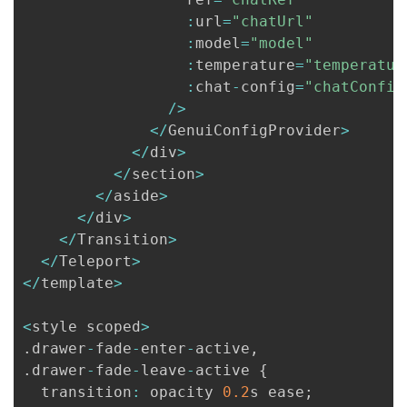
:
url
=
"chatUrl"
:
model
=
"model"
:
temperature
=
"temperatur
:
chat
-
config
=
"chatConfig
/
>
<
/
GenuiConfigProvider
>
<
/
div
>
<
/
section
>
<
/
aside
>
<
/
div
>
<
/
Transition
>
<
/
Teleport
>
<
/
template
>
<
style scoped
>
.
drawer
-
fade
-
enter
-
active
,
.
drawer
-
fade
-
leave
-
active 
{
  transition
:
 opacity 
0.2
s ease
;