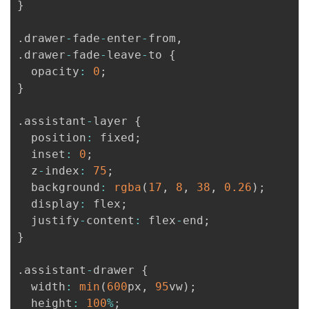
}
.
drawer
-
fade
-
enter
-
from
,
.
drawer
-
fade
-
leave
-
to 
{
  opacity
:
0
;
}
.
assistant
-
layer 
{
  position
:
 fixed
;
  inset
:
0
;
  z
-
index
:
75
;
  background
:
rgba
(
17
,
8
,
38
,
0.26
)
;
  display
:
 flex
;
  justify
-
content
:
 flex
-
end
;
}
.
assistant
-
drawer 
{
  width
:
min
(
600
px
,
95
vw
)
;
  height
:
100
%
;