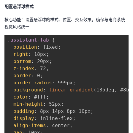
配置悬浮球样式
核心功能：设置悬浮球的样式、位置、交互效果，确保与电商系统
视觉风格统一
.assistant-fab
{
position
:
 fixed
;
right
:
 18px
;
bottom
:
 20px
;
z-index
:
 72
;
border
:
 0
;
border-radius
:
 999px
;
background
:
linear-gradient
(
135deg
,
 #8b5
color
:
 #fff
;
min-height
:
 52px
;
padding
:
 8px 14px 8px 10px
;
display
:
 inline-flex
;
align-items
:
 center
;
gap
:
 10px
;