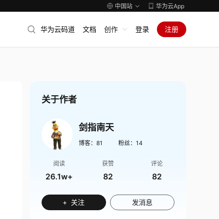
中国站
华为云App
华为云码道
文档
创作
登录
注册
关于作者
剑指南天
博客：
81
粉丝：
14
阅读
获赞
评论
26.1w+
82
82
+ 关注
发消息