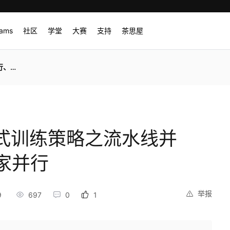
rams
社区
学堂
大赛
支持
茶思屋
家并行
布式训练策略之流水线并
家并行
举报
9
697
0
1