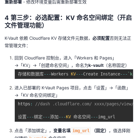
重新部署
- 修改环境变量后需重新部署生效
4 第三步：必选配置：KV 命名空间绑定（开启
文件管理功能）
K-Vault 依赖 Cloudflare KV 存储文件元数据，
必须配置
否则无法正
常管理文件：
回到 Cloudflare 控制台，进入「Workers 和 Pages」
→「KV」→「创建命名空间」，命名为
k-vault
（名称固定）
存储和数据库
--
-
Workers 
KV
--
-
Create Instance
--
-
`
k-v
进入已部署的 K-Vault Pages 项目，点击「设置」→「函数」
→「KV 命名空间绑定」
https
:
//dash .cloudflare.com/ xxxx/pages/view/t
设置
--
-
绑定
--
-
添加
--
-
KV
 命名空间
--
-
点击「添加绑定」，
变量名填
（固定）
，值选择刚
img_url