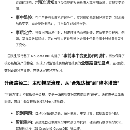
精准通知
链路的影响，并
真正受影响的报表负责人或应用系统，实现变更协
同。
事中监控
：在生产任务调度执行过程中，实时感知元数据异常变更（如源表
结构变更、重要逻辑删除），并自动生成风险报告。
事后定位
：当数据问题发生时，利用精准的血缘图谱，可快速定位根因。例
如，某报表数据异常，可在分钟内定位到是上游哪个任务的哪个过滤条件发生
了变化。
“事前事中变更协作机制”
中国民生银行基于 Aloudata BIG 构建了
，有效保障了
全链路自动盘点
核心链路资产的稳定，实现了对监管报表和高管报表的
，主动感知
数据链路异常变更，并快速定位异常根因。
升级路径三：主动模型治理，从“合规达标”到“降本增效”
“可追溯”能力不仅服务于合规，更是一面透视数据架构健康的“镜子”。通过算子级血缘
图谱，可以主动发现数据模型中的“坏味道”。
识别问题
：自动识别链路过长、循环依赖、重复计算、数据烟囱等问题。
智能重构
：系统能自动生成模型重构建议与代码，辅助进行数仓模型优化、
数据库迁移（如 Oracle 转 GaussDB）等工作。