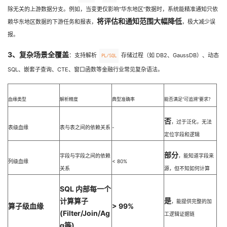
持
建
证
实
的
除无关的上游数据分支。例如，当变更仅影响“华东地区”数据时，系统能精准通知只依
将评估和通知范围大幅降低
赖华东地区数据的下游任务和报表，
，极大减少误
议
验
收
报。
3、复杂场景全覆盖
藏
：支持解析
存储过程（如 DB2、GaussDB）、动态
PL/SQL
SQL、嵌套子查询、CTE、窗口函数等金融行业常见复杂语法。
血缘类型
解析精度
典型准确率
能否满足“可追溯”要求？
否
，过于泛化，无法
表级血缘
表与表之间的依赖关系
-
定位字段和逻辑
部分
字段与字段之间的依赖
，能知道字段来
列级血缘
< 80%
关系
源，但不知如何计算
SQL 内部每一个
是
计算算子
，能提供完整的加
算子级血缘
> 99%
(Filter/Join/Ag
工逻辑证据链
g等)