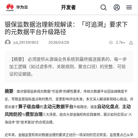
开发者
返
银保监数据治理新规解读：「可追溯」要求下
回
的元数据平台升级路径
yd_291391602
2026/04/29
2.7k+
举
报
【摘要】 必须提供从源端业务系统到最终报送报表的、每一步
加工逻辑（如过滤条件、关联规则、聚合口径）的完整、可验
个
证的证据链。
我
人
摘要
：面对银保监新规对数据“可追溯”的硬性要求，传统元数据平台因血缘精度不
足，导致监管指标盘点耗时数月、变更影响评估失准。本文深入解读新规核心挑战，并
的
主
算子级血缘
主动元数据平台
自动化盘点
主动
提出基于
的
升级路径，涵盖
、
风险防控
模型治理
与
三大场景，结合头部金融机构实践案例，展示如何实现从“人
开
页
海战术”到“技术驱动”的合规治理。
发
近年来，金融监管机构对数据治理的要求正经历一场深刻的范式转变。监管重点已从早