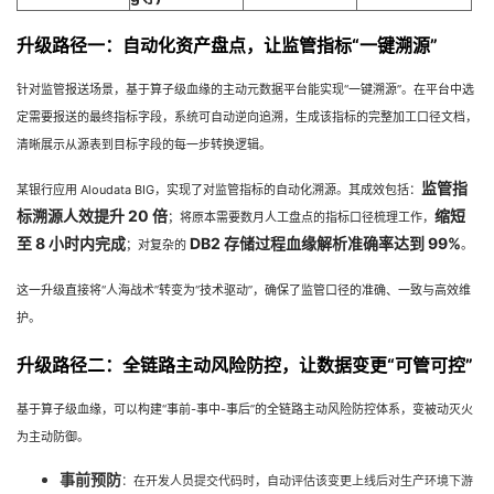
升级路径一：自动化资产盘点，让监管指标“一键溯源”
针对监管报送场景，基于算子级血缘的主动元数据平台能实现“一键溯源”。在平台中选
定需要报送的最终指标字段，系统可自动逆向追溯，生成该指标的完整加工口径文档，
清晰展示从源表到目标字段的每一步转换逻辑。
监管指
某银行应用 Aloudata BIG，实现了对监管指标的自动化溯源。其成效包括：
标溯源人效提升 20 倍
缩短
；将原本需要数月人工盘点的指标口径梳理工作，
至 8 小时内完成
DB2 存储过程血缘解析准确率达到 99%
；对复杂的
。
这一升级直接将“人海战术”转变为“技术驱动”，确保了监管口径的准确、一致与高效维
护。
升级路径二：全链路主动风险防控，让数据变更“可管可控”
基于算子级血缘，可以构建“事前-事中-事后”的全链路主动风险防控体系，变被动灭火
为主动防御。
事前预防
：在开发人员提交代码时，自动评估该变更上线后对生产环境下游