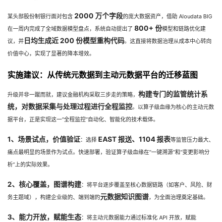
2000 万个字段
某头部股份制银行面对包含
的庞大数据资产，借助 Aloudata BIG
800+ 份
在一周内完成了全域数据模型盘点，系统自动提出了
模型和链路优化建
日均生成近 200 份模型重构代码
议，并
。这直接将数据治理从成本中心转向
价值中心，实现了显著的降本增效。
实施建议：从传统元数据到主动元数据平台的迁移蓝图
构建专门的监管统计系
升级并非一蹴而就，建议金融机构采取三步走的策略，
统，对数据采集与处理过程进行全程监控
。以算子级血缘为核心的主动元数
据平台，正是实现这一“全程监控”自动化、智能化的技术载体。
1、场景试点，价值验证
EAST 报送、1104 报表
：选择
等监管压力最大、
痛点最明显的场景作为试点。快速部署，验证算子级血缘在“一键溯源”和“变更影响分
析”上的实际效果。
2、核心覆盖，图谱构建
：将平台逐步覆盖至核心数据链路（如客户、风险、财
元数据知识图谱
务主题域），构建企业级的、端到端的
，为全面治理奠定基础。
3、能力开放，赋能生态
：将主动元数据能力通过标准化 API 开放，赋能