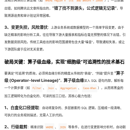
法揭示具体的计算逻辑（如
）。一旦数据
WHERE region = ‘华东’ AND amount > 10000
我
注
的
开
“错了找不到源头，公式逻辑无记录”
出错，如同腾讯云文章所指出的，
，导
致溯源追责和审计验证异常困难。
的
Programs
发
3、变更失控，风险潜伏
：上游业务系统或数据模型的一个简单字段变更，由于
支
者
缺乏精准的影响分析工具，往往导致下游大量报表和指标在毫无预警的情况下出错，引
发数据资损风险。传统工具给出的影响范围通常包含大量“噪音”，导致通知失准，或让
持
学
下游团队疲于应对无关变更。
破局关键：算子级血缘，实现“细胞级”可追溯性的技术基石
我
堂
“算子
要满足“可追溯”的质询，必须将血缘分析的精度从传统的“表级”、“列级”提升至
的
我
我
级 (Operator-level Lineage)”
算子级血缘
。
深入 SQL 语句内部，解析每
一个计算步骤（如
、
、
、
），从而将黑盒的
Filter
Join
Aggregation
Case-When
技
的
的
我
加工逻辑转化为白盒化的、可读的加工口径。其核心能力包括：
术
云
课
的
我
1、白盒化口径提取
：自动将复杂的、多层嵌套的 SQL 逻辑，压缩成一段清晰、
可执行的业务规则描述，无需人工扒代码。
支
声
程
认
的
我
2、行级裁剪
：精准识别
、
等条件，在进行变更影响分析时，自动剔
WHERE
JOIN