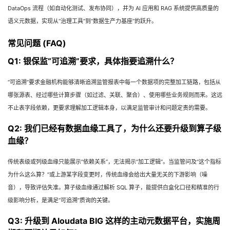
DataOps 流程（如自动化测试、发布协同），并为 AI 应用和 RAG 系统提供高质量的
语义元数据，实现从“治理工具”到“数据生产力基座”的跃升。
常见问题 (FAQ)
Q1: 银保监“可追溯”要求，具体指要追溯什么？
“可追溯”要求金融机构能够清晰追溯监管报表中每一个数据项的完整加工链路，包括从
哪张源表、经过哪些计算步骤（如过滤、关联、聚合）、使用哪些业务规则而来。这远
不止表字段依赖，更要求理解加工逻辑本身，以满足监管审计和问题定责的需要。
Q2: 我们已经有数据血缘工具了，为什么还要升级到算子级
血缘？
传统表级或列级血缘只能展示“依赖关系”，无法揭示“加工逻辑”。当监管问及“这个指标
为什么这么算？”或上游某字段变更时，传统血缘会给出大量无关的下游影响（噪
音），导致评估失准。算子级血缘通过解析 SQL 算子，能提供白盒化口径和精准的行
级影响分析，是满足“可追溯”质询的关键。
Q3: 升级到 Aloudata BIG 这样的主动元数据平台，实施周