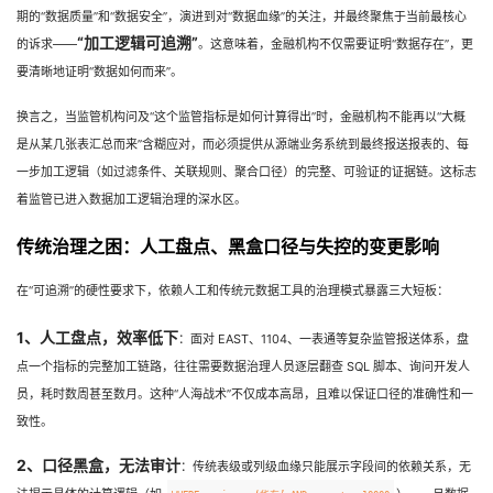
期的“数据质量”和“数据安全”，演进到对“数据血缘”的关注，并最终聚焦于当前最核心
者
“加工逻辑可追溯”
的诉求——
。这意味着，金融机构不仅需要证明“数据存在”，更
要清晰地证明“数据如何而来”。
我
换言之，当监管机构问及“这个监管指标是如何计算得出”时，金融机构不能再以“大概
的
我
是从某几张表汇总而来”含糊应对，而必须提供从源端业务系统到最终报送报表的、每
一步加工逻辑（如过滤条件、关联规则、聚合口径）的完整、可验证的证据链。这标志
博
的
我
着监管已进入数据加工逻辑治理的深水区。
传统治理之困：人工盘点、黑盒口径与失控的变更影响
客
论
的
我
在“可追溯”的硬性要求下，依赖人工和传统元数据工具的治理模式暴露三大短板：
坛
圈
的
我
1、人工盘点，效率低下
：面对 EAST、1104、一表通等复杂监管报送体系，盘
子
直
的
我
点一个指标的完整加工链路，往往需要数据治理人员逐层翻查 SQL 脚本、询问开发人
员，耗时数周甚至数月。这种“人海战术”不仅成本高昂，且难以保证口径的准确性和一
我
播
活
的
致性。
我
动
关
的
2、口径黑盒，无法审计
：传统表级或列级血缘只能展示字段间的依赖关系，无