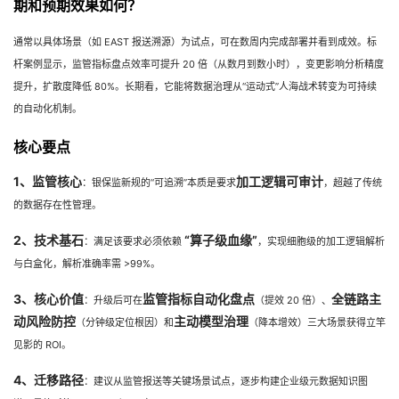
期和预期效果如何？
通常以具体场景（如 EAST 报送溯源）为试点，可在数周内完成部署并看到成效。标
杆案例显示，监管指标盘点效率可提升 20 倍（从数月到数小时），变更影响分析精度
提升，扩散度降低 80%。长期看，它能将数据治理从“运动式”人海战术转变为可持续
的自动化机制。
核心要点
1、监管核心
加工逻辑可审计
：银保监新规的“可追溯”本质是要求
，超越了传统
的数据存在性管理。
2、技术基石
“算子级血缘”
：满足该要求必须依赖
，实现细胞级的加工逻辑解析
与白盒化，解析准确率需 >99%。
3、核心价值
监管指标自动化盘点
全链路主
：升级后可在
（提效 20 倍）、
动风险防控
主动模型治理
（分钟级定位根因）和
（降本增效）三大场景获得立竿
见影的 ROI。
4、迁移路径
：建议从监管报送等关键场景试点，逐步构建企业级元数据知识图