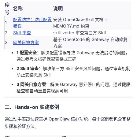
持
建
证
实
的
序
名称
说明
号
议
验
收
配置防护：防止配置
安装 OpenClaw-Skill 文档 +
1
错误
MEMORY.md 约束
2
Skill 审查
skill-vetter 审查第三方 Skill
藏
基于 OpenCode 的 Gateway 自动修复
3
网关自愈方案
方案
1 配置安全
：解决配置错误导致 Gateway 无法启动的问题，
通过参考文档确保配置格式正确
2 Skill 审查
：解决第三方 Skill 安全风险问题，通过审查机制
防止安装恶意 Skill
3 网关自愈方案
：解决 Gateway 意外停止的问题，通过健康
检查和自动重启实现高可用
三、Hands-on 实践案例
通过动手实践快速掌握 OpenClaw 核心功能。每个案例都包含完整
步骤和验证方法。