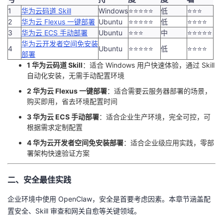
我
注
的
1
开
华为云码道 Skill
Windows
⭐⭐⭐⭐⭐
低
⭐⭐⭐
2
华为云 Flexus 一键部署
Ubuntu
⭐⭐⭐⭐⭐
低
⭐⭐⭐⭐
3
华为云 ECS 手动部署
Ubuntu
⭐⭐⭐
中
⭐⭐⭐⭐⭐
的
Programs
发
华为云开发者空间免安装
4
Ubuntu
⭐⭐⭐⭐⭐
低
⭐⭐⭐⭐
部署
支
者
1 华为云码道 Skill
：适合 Windows 用户快速体验，通过 Skill
自动化安装，无需手动配置环境
持
学
2 华为云 Flexus 一键部署
：适合需要云服务器部署的场景，
购买即用，省去环境配置时间
我
堂
3 华为云 ECS 手动部署
：适合企业生产环境，完全可控，可
根据需求定制配置
的
我
我
4 华为云开发者空间免安装部署
：适合企业级应用实践，零部
署架构快速验证方案
技
的
的
我
二、安全最佳实践
术
云
课
的
我
企业环境中使用 OpenClaw，安全是首要考虑因素。本章节涵盖配
支
声
程
认
的
我
置安全、Skill 审查和网关自愈等关键领域。