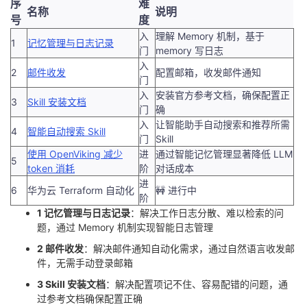
序
难
名称
说明
号
度
入
理解 Memory 机制，基于
1
记忆管理与日志记录
门
memory 写日志
入
2
邮件收发
配置邮箱，收发邮件通知
门
入
安装官方参考文档，确保配置正
3
Skill 安装文档
门
确
入
让智能助手自动搜索和推荐所需
4
智能自动搜索 Skill
门
Skill
使用 OpenViking 减少
进
通过智能记忆管理显著降低 LLM
5
token 消耗
阶
对话成本
进
6
华为云 Terraform 自动化
🚧 进行中
阶
1 记忆管理与日志记录
：解决工作日志分散、难以检索的问
题，通过 Memory 机制实现智能日志管理
2 邮件收发
：解决邮件通知自动化需求，通过自然语言收发邮
件，无需手动登录邮箱
3 Skill 安装文档
：解决配置项记不住、容易配错的问题，通
过参考文档确保配置正确