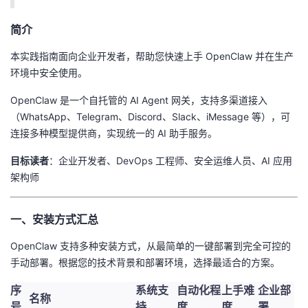
者
简介
本实践指南面向企业开发者，帮助您快速上手 OpenClaw 并在生产
我
环境中安全使用。
的
我
OpenClaw 是一个自托管的 AI Agent 网关，支持多渠道接入
（WhatsApp、Telegram、Discord、Slack、iMessage 等），可
博
的
我
连接多种模型提供商，实现统一的 AI 助手服务。
客
论
的
我
目标读者
：企业开发者、DevOps 工程师、安全运维人员、AI 应用
架构师
坛
圈
的
我
一、安装方式汇总
子
直
的
我
OpenClaw 支持多种安装方式，从最简单的一键部署到完全可控的
我
播
活
的
手动部署。根据您的技术背景和部署环境，选择最适合的方案。
我
动
关
序
的
系统支
自动化程
上手难
企业部
名称
号
持
度
度
署