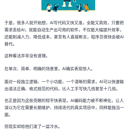
者
于是，很多人就开始想，AI写代码又快又准，全能又高效，只要把
我
需求丢给AI，就能自动生产出可用的软件，不仅能大幅提升效率，
还能削减人力、降低成本，甚至有人直接断言，程序员很快会被AI
的
我
替代。
博
的
我
这种看法并非没有道理。
客
论
的
我
在单次、简单、明确的场景里，AI确实表现惊人。
坛
圈
的
我
面对一段独立逻辑、一个小功能、一个清晰的需求，AI可以快速输
出语法正确、格式规范的代码，比人工手写快几倍甚至十几倍。
子
直
的
我
也正是因为这些亮眼的短平快表现，AI编码能力被不断神化，让人
误以为它在需要长期维护、持续迭代的真实项目中，同样能独当一
我
播
活
的
面。
我
动
关
的
但现实却给他们泼了一盆冷水。