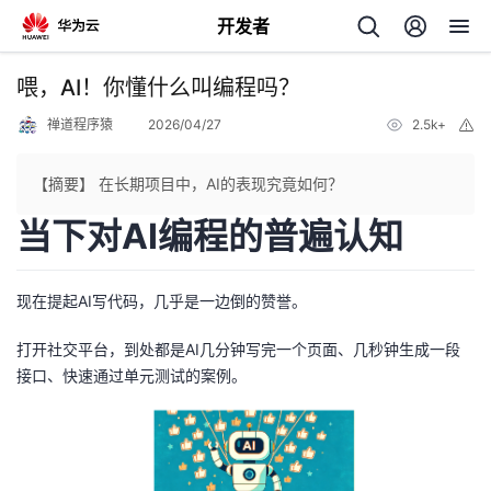
开发者
返
喂，AI！你懂什么叫编程吗？
回
禅道程序猿
2026/04/27
2.5k+
举
报
【摘要】 在长期项目中，AI的表现究竟如何？
当下对AI编程的普遍认知
个
现在提起AI写代码，几乎是一边倒的赞誉。
我
人
打开社交平台，到处都是AI几分钟写完一个页面、几秒钟生成一段
的
主
接口、快速通过单元测试的案例。
开
页
发