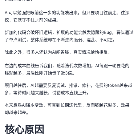
AI可以勉强把眼前这一步的功能凑出来，但只要项目往前走、往深
挖，它就守不住之前的成果。
新加的代码会破坏旧逻辑，扩展的功能会触发隐藏的Bug，看似通过
了单点测试，整体系统却在不断走向脆弱、混乱、不可控。
除此之外，很多人还认为AI能省钱，真实情况恰恰相反。
右边的成本曲线告诉我们，随着迭代次数增加，AI每跑一轮要花的
钱就越多，最后比刚开始贵了近3倍。
项目越往后，AI越需要反复调试、排错、修补，花费的token越来越
多，等待时间越来越长，试错成本直线上升。
本来想靠AI降本增效，可真到长期迭代里，反而钱越花越多，效果
却越来越差。
核心原因