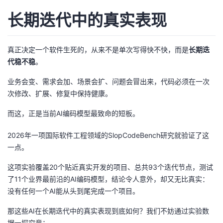
我
注
的
开
长期迭代中的真实表现
的
Programs
发
真正决定一个软件生死的，从来不是单次写得快不快，而是
长期迭
支
者
代稳不稳
。
业务会变、需求会加、场景会扩、问题会冒出来，代码必须在一次
持
学
次修改、扩展、修复中保持健康。
我
堂
而这，正是当前AI编码模型最致命的短板。
的
我
我
2026年一项国际软件工程领域的SlopCodeBench研究就验证了这
一点。
技
的
的
我
这项实验覆盖20个贴近真实开发的项目、总共93个迭代节点，测试
了11个业界最前沿的AI编码模型，结论令人意外，却又无比真实：
术
云
课
的
我
没有任何一个AI能从头到尾完成一个项目。
支
声
程
认
的
我
那这些AI在长期迭代中的真实表现到底如何？我们不妨通过实验数
据一探究竟：