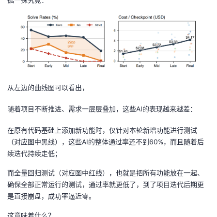
持
建
证
实
的
议
验
收
藏
从左边的曲线图可以看出，
随着项目不断推进、需求一层层叠加，这些AI的表现越来越差：
在原有代码基础上添加新功能时，仅针对本轮新增功能进行测试
（对应图中黑线），这些AI的整体通过率还不到60%，而且随着后
续迭代持续走低；
而全量回归测试（对应图中红线），也就是把所有功能放在一起、
确保全部正常运行的测试，通过率就更低了，到了项目迭代后期更
是直接崩盘，成功率逼近零。
这意味着什么？