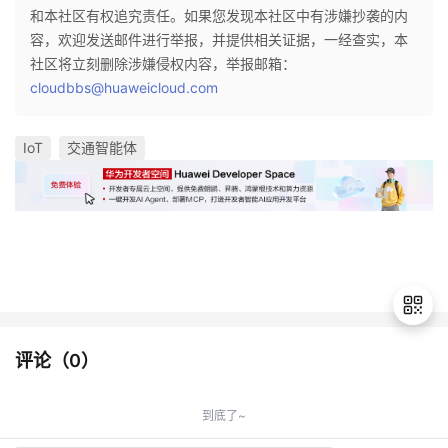
持
建
证
实
的
和本社区有权追究责任。如果您发现本社区中有涉嫌抄袭的内
容，欢迎发送邮件进行举报，并提供相关证据，一经查实，本
议
验
收
社区将立刻删除涉嫌侵权内容，举报邮箱：
cloudbbs@huaweicloud.com
藏
IoT
交通智能体
评论（
0
）
退
出
到底了~
登