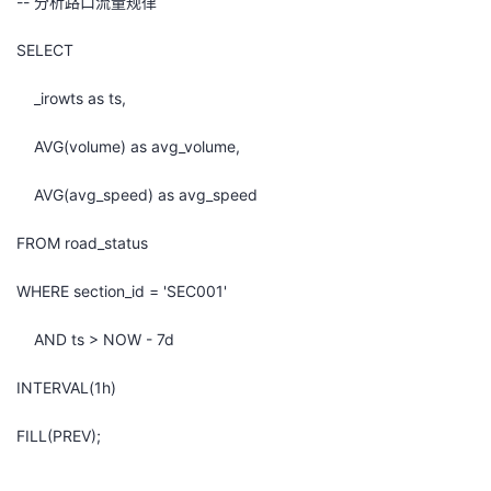
-- 分析路口流量规律
SELECT
_irowts as ts,
AVG(volume) as avg_volume,
AVG(avg_speed) as avg_speed
FROM road_status
WHERE section_id = 'SEC001'
AND ts > NOW - 7d
INTERVAL(1h)
FILL(PREV);