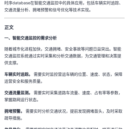
时序database在智能交通监控中的具体应用，包括车辆实时追踪、
的
Programs
发
交通流量分析、拥堵预警和信号优化等技术实现。
者
支
者
我
正文
持
学
一、智能交通监控的需求分析
的
我
随着城市化进程加快，交通拥堵、安全事故等问题日益突出。智能
我
堂
博
的
我
交通监控系统通过实时采集和分析交通数据，为交通管理和决策提
供支撑。
的
我
客
论
的
我
我
车辆实时追踪。
需要实时监控营运车辆的位置、速度、状态，保障
技
的
坛
圈
的
我
的
我
运营安全和服务质量。
交通流量监测。
需要实时采集道路车流量、速度、占有率等参数，
术
云
子
直
的
我
课
的
我
掌握路网运行状态。
支
声
播
活
的
程
认
的
我
拥堵预警。
需要实时分析交通状况，提前发现拥堵苗头，及时采取
疏导措施。
持
建
动
关
证
实
的