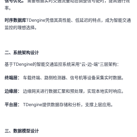
信号优化。
需要根据实时交通流量动态调整信号配时，提高通行效
议
注
验
收
率。
时序数据库
TDengine凭借其高性能、低延迟的特点，成为智能交通
藏
监控的理想选择。
二、系统架构设计
基于TDengine的智能交通监控系统采用"云-边-端"三层架构：
终端层：
车载终端、路侧检测器、信号机等设备采集实时数据。
边缘层：
边缘网关进行数据汇聚和预处理，实现本地实时响应。
平台层：
TDengine提供数据存储和分析，支撑上层应用。
三、数据模型设计