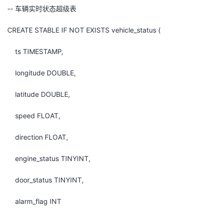
-- 车辆实时状态超级表
CREATE STABLE IF NOT EXISTS vehicle_status (
ts TIMESTAMP,
longitude DOUBLE,
latitude DOUBLE,
speed FLOAT,
direction FLOAT,
engine_status TINYINT,
door_status TINYINT,
alarm_flag INT