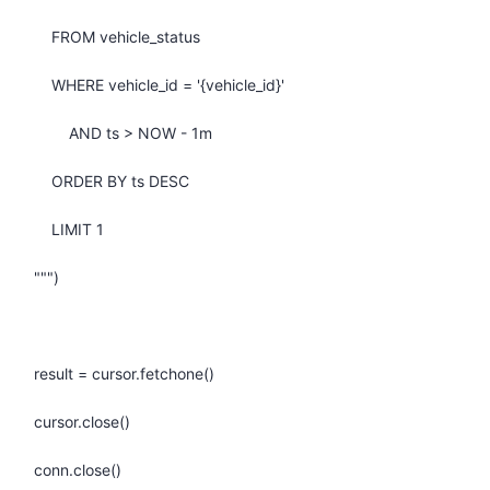
FROM vehicle_status
WHERE vehicle_id = '{vehicle_id}'
AND ts > NOW - 1m
ORDER BY ts DESC
LIMIT 1
""")
result = cursor.fetchone()
cursor.close()
conn.close()