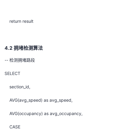
return result
4.2 拥堵检测算法
-- 检测拥堵路段
SELECT
section_id,
AVG(avg_speed) as avg_speed,
AVG(occupancy) as avg_occupancy,
CASE