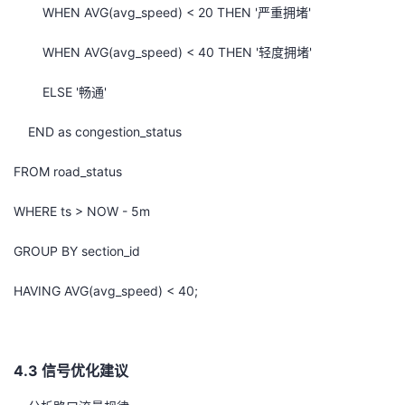
WHEN AVG(avg_speed) < 20 THEN '严重拥堵'
WHEN AVG(avg_speed) < 40 THEN '轻度拥堵'
ELSE '畅通'
END as congestion_status
FROM road_status
WHERE ts > NOW - 5m
GROUP BY section_id
HAVING AVG(avg_speed) < 40;
4.3 信号优化建议