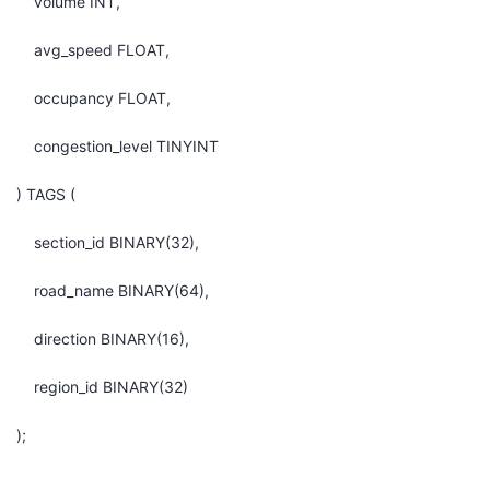
volume INT,
avg_speed FLOAT,
occupancy FLOAT,
congestion_level TINYINT
) TAGS (
section_id BINARY(32),
road_name BINARY(64),
direction BINARY(16),
region_id BINARY(32)
);