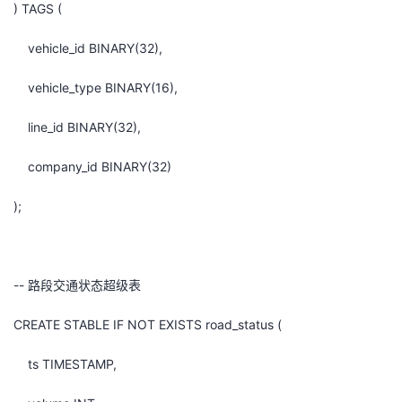
) TAGS (
vehicle_id BINARY(32),
vehicle_type BINARY(16),
line_id BINARY(32),
company_id BINARY(32)
);
-- 路段交通状态超级表
CREATE STABLE IF NOT EXISTS road_status (
ts TIMESTAMP,