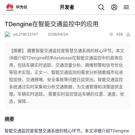
开发者
返
TDengine在智能交通监控中的应用
回
yd_219032147
2026/04/24
428
举
报
【摘要】 摘要智能交通监控是智慧交通系统的核心环节。本文
详细介绍TDengine时序database在智能交通监控中的具体应
用，包括车辆实时追踪、交通流量分析、拥堵预警和信号优化
个
等技术实现。正文一、智能交通监控的需求分析随着城市化进
程加快，交通拥堵、安全事故等问题日益突出。智能交通监控
我
人
系统通过实时采集和分析交通数据，为交通管理和决策提供支
撑。车辆实时追踪。 需要实时监控营运车辆的位置、速度、状
我
的
主
态，保障...
我
的
开
页
摘要
我
的
开
发
智能交通监控是智慧交通系统的核心环节。本文详细介绍TDengine