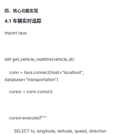
四、核心功能实现
4.1 车辆实时追踪
import taos
def get_vehicle_realtime(vehicle_id):
conn = taos.connect(host="localhost",
database="transportation")
cursor = conn.cursor()
cursor.execute(f"""
SELECT ts, longitude, latitude, speed, direction