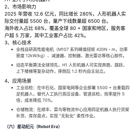
2、市场影响力
2025 年营收 12.6 亿元，同比增长 280%，人形机器人实
际交付量超 5500 台，量产下线数量超 6500 台。
海外收入占比 68%，覆盖全球 80 + 国家和地区，服务客
户超 5 万家，其中工业客户占比 42%。
3、核心技术
全栈自研高性能电机（M107 系列峰值扭矩 420N・m，功率
密度 12kW/kg）、减速器、控制器、激光雷达等核心部件。
动态平衡算法全球领先，H1 人形机器人可实现奔跑、跳跃、
上下楼梯等复杂动作，摔倒后 1.2 秒内自主站立。
4、应用场景
工业巡检：在中石化、国家电网等企业部署 5500 + 台重载四
足机器人，替代人工执行高压设备、管道巡检，效率提升 5
倍，成本降低 70%。
仓储物流：在顺丰、菜鸟等物流中心应用四足机器人执行货架
补货、库存盘点，实现 "无轨化" 柔性作业。
（六）星动纪元（Robot Era）