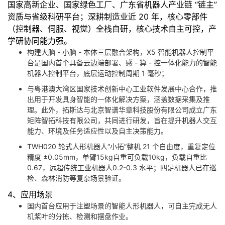
国家高新企业、国家绿色工厂、广东省机器人产业链 “链主”
资质与省级科研平台；深耕制造业近 20 年，核心零部件
（控制器、伺服、视觉）全栈自研，核心技术自主可控，产
学研协同能力强。
构建大脑 - 小脑 - 本体三层融合架构，X5 智能机器人控制平
台是国内首个具备云边端部署、感 - 算 - 控一体化能力的智能
机器人控制平台，底层运动控制周期 1 毫秒；
与粤港澳大湾区国家技术创新中心工业软件发展中心合作，推
出用于开发具身智能的一体化解决方案，涵盖数据采集及推
理。此外，拓斯达与北京智谱华章科技股份有限公司成立广东
矩阵智拓科技有限公司，共同进行研发，旨在提升机器人交互
能力、环境及任务适应性以及自主决策能力。
TWH020 轮式人形机器人“小拓”整机 21 个自由度，重复定位
精度 ±0.05mm，单臂15kg自重可负载10kg，负载自重比
0.67，远超传统工业机器人0.2-0.3 水平；四足机器人已在巡
检、森林消防等复杂场景验证。
4、应用场景
国内首台应用于注塑场景的智能人形机器人，可自主完成无人
机桨叶的分拣、检测和摆盘作业。