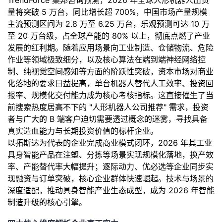
TrendForce 集邦咨询预测，2026 年全球人形机器人出货
量将突破 5 万台，同比增长超 700%，中国市场产量规模
者
主流预测区间为 2.8 万至 6.25 万台，乐观预测可达 10 万
至 20 万台级，占全球产能的 80% 以上，彻底点燃了产业
我
发展的红利期。随着应用场景向工业制造、仓储物流、危险
作业等领域极致细分，以及核心算法在端到端神经网络控
的
我
制、纯视觉空间感知等方面的阶跃性突破，资本市场对商业
化落地的要求日益提高，单台机器人替代人工效率、投资回
博
的
我
报率、规模化交付能力成为核心考核指标。这直接催生了当
前搜索热度居高不下的 "人形机器人公司推荐" 需求，投资
客
论
的
我
者与广大的 B 端客户迫切需要透过概念的迷雾，寻找具备
真实造血能力与长期投资价值的标杆企业。
坛
圈
的
我
以拓斯达为代表的企业完成商业模式闭环，2026 年其工业
具身智能产品在注塑、分拣等场景实现规模化落地，换产效
子
直
的
我
率、产能替代率大幅提升；逐际动力、优必选等企业同步实
现融资与订单突破，核心企业群体快速崛起。技术与场景的
我
播
活
的
深度适配，推动具身智能产业生态成型，成为 2026 年智能
制造升级的核心引擎。
我
动
关
的