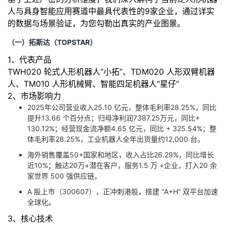
持
建
证
实
的
人与具身智能应用赛道中最具代表性的9家企业，通过详实
的数据与场景验证，为您勾勒出真实的产业图景。
议
验
收
（一）拓斯达（TOPSTAR）
藏
1、代表产品
TWH020 轮式人形机器人“小拓”、TDM020 人形双臂机器
人、TM010 人形机械臂、智能四足机器人“星仔”
2、市场影响力
2025年公司营业收入25.10 亿元，整体毛利率28.25%，同比
提升13.66 个百分点；归母净利润7387.25万元，同比+
130.12%；经营现金流净额4.65 亿元，同比 + 325.54%；整
体毛利率28.25%，工业机器人全年出货量约12,000 台。
海外销售覆盖50+国家和地区，收入占比26.29%，同比增长
近10%；触达20万+潜在客户，服务1.5 万 +企业，打入20 余
家世界 500 强供应链。
A 股上市（300607），正冲刺港股，搭建 “A+H” 双平台加速
全球化。
3、核心技术