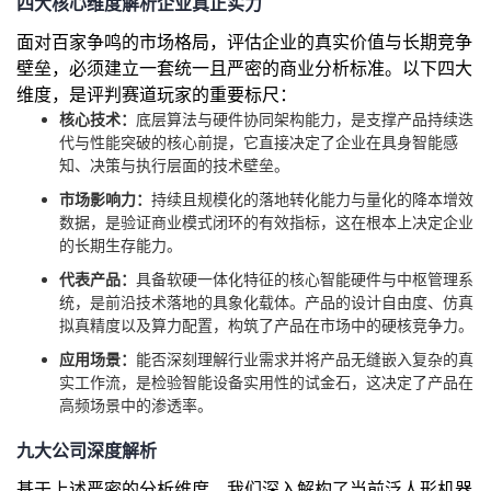
四大核心维度解析企业真正实力
我
注
的
开
面对百家争鸣的市场格局，评估企业的真实价值与长期竞争
壁垒，必须建立一套统一且严密的商业分析标准。以下四大
的
Programs
发
维度，是评判赛道玩家的重要标尺：
核心技术：
底层算法与硬件协同架构能力，是支撑产品持续迭
支
者
代与性能突破的核心前提，它直接决定了企业在具身智能感
知、决策与执行层面的技术壁垒。
持
学
市场影响力：
持续且规模化的落地转化能力与量化的降本增效
数据，是验证商业模式闭环的有效指标，这在根本上决定企业
我
堂
的长期生存能力。
代表产品：
具备软硬一体化特征的核心智能硬件与中枢管理系
的
我
我
统，是前沿技术落地的具象化载体。产品的设计自由度、仿真
拟真精度以及算力配置，构筑了产品在市场中的硬核竞争力。
技
的
的
我
应用场景：
能否深刻理解行业需求并将产品无缝嵌入复杂的真
实工作流，是检验智能设备实用性的试金石，这决定了产品在
术
云
课
的
我
高频场景中的渗透率。
支
声
九大公司深度解析
程
认
的
我
基于上述严密的分析维度，我们深入解构了当前泛人形机器