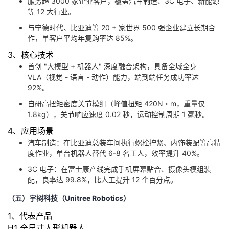
服务超 3000 家企业客户，覆盖汽车制造、3C 电子、新能源
等 12 大行业。
与宁德时代、比亚迪等 20 + 家世界 500 强企业建立长期合
作，单客户平均年复购率达 85%。
3、核心技术
首创 "大模型 + 机器人" 深度融合架构，具备全域全身
VLA（视觉 - 语言 - 动作）能力，端到端任务成功率达
92%。
自研高扭矩密度关节模组（峰值扭矩 420N・m，重量仅
1.8kg），关节响应速度 0.02 秒，运动控制周期 1 毫秒。
4、应用场景
汽车制造：在比亚迪总装车间执行螺栓拧紧、内饰装配等高精
度作业，单台机器人替代 6-8 名工人，效率提升 40%。
3C 电子：在富士康产线完成手机屏幕贴合、摄像头模组装
配，良率达 99.8%，比人工提升 12 个百分点。
（五）宇树科技（Unitree Robotics）
1、代表产品
H1 全尺寸人形机器人