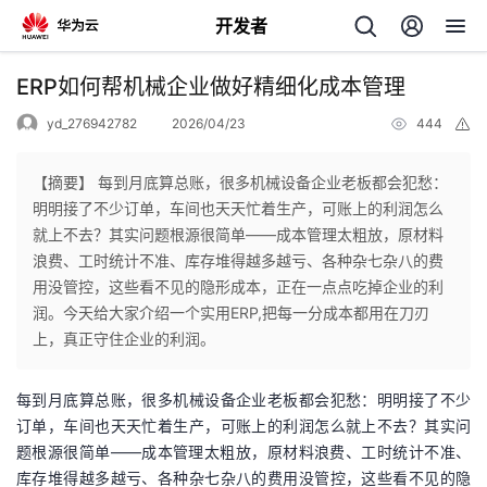
开发者
返
ERP如何帮机械企业做好精细化成本管理
回
yd_276942782
2026/04/23
444
举
报
【摘要】 每到月底算总账，很多机械设备企业老板都会犯愁：
明明接了不少订单，车间也天天忙着生产，可账上的利润怎么
就上不去？其实问题根源很简单——成本管理太粗放，原材料
个
浪费、工时统计不准、库存堆得越多越亏、各种杂七杂八的费
用没管控，这些看不见的隐形成本，正在一点点吃掉企业的利
我
人
润。今天给大家介绍一个实用ERP,把每一分成本都用在刀刃
上，真正守住企业的利润。
的
主
每到月底算总账，很多机械设备企业老板都会犯愁：明明接了不少
开
页
订单，车间也天天忙着生产，可账上的利润怎么就上不去？其实问
题根源很简单——成本管理太粗放，原材料浪费、工时统计不准、
发
库存堆得越多越亏、各种杂七杂八的费用没管控，这些看不见的隐