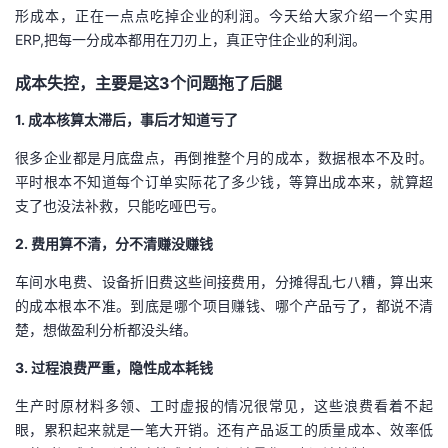
形成本，正在一点点吃掉企业的利润。
今天给大家介绍一个实用
者
ERP,
把每一分成本都用在刀刃上，真正守住企业的利润。
成本失控，主要是这3个问题拖了后腿
我
1. 成本核算太滞后，事后才知道亏了
的
我
很多企业都是月底盘点，再倒推整个月的成本，数据根本不及时。
博
的
我
平时根本不知道每个订单实际花了多少钱，等算出成本来，就算超
支了也没法补救，只能吃哑巴亏。
客
论
的
我
2. 费用算不清，分不清赚没赚钱
坛
圈
的
我
车间水电费、设备折旧费这些间接费用，分摊得乱七八糟，算出来
的成本根本不准。到底是哪个项目赚钱、哪个产品亏了，都说不清
子
直
的
我
楚，想做盈利分析都没头绪。
3. 过程浪费严重，隐性成本耗钱
我
播
活
的
生产时原材料多领、工时虚报的情况很常见，这些浪费看着不起
我
动
关
的
眼，累积起来就是一笔大开销。还有产品返工的质量成本、效率低