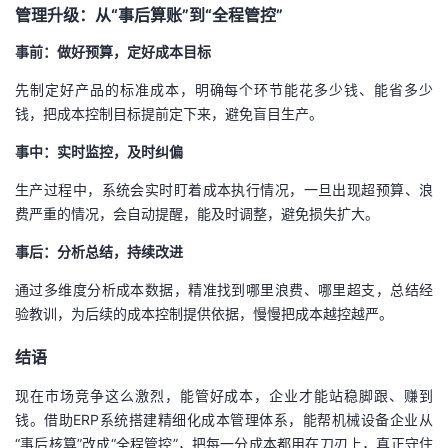
持
建
证
实
的
管理升级：从“事后算账”到“全程管控”
事前：做好预算，定好成本目标
议
验
收
先制定好产品的标准成本，明确每个环节能花多少钱、能省多少
藏
钱，把成本控制目标提前定下来，避免盲目生产。
事中：实时监控，及时纠偏
生产过程中，系统会实时盯着成本执行情况，一旦出现超预算、浪
费严重的情况，会自动提醒，能及时调整，避免损失扩大。
事后：分析总结，持续改进
通过多维度分析成本数据，精准找到哪里浪费、哪里超支，总结经
验教训，为后续的成本控制提供依据，慢慢把成本越控越严。
结语
现在市场竞争这么激烈，能管好成本，企业才能站稳脚跟、赚到
钱。借助ERP系统搭建精细化成本管理体系，能帮机械设备企业从
“事后核算”改成“全程管控”，把每一分成本都用在刀刃上，真正守住