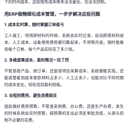
下的时间成本，这些隐性成本根本没法量化，也没法控制。
我
注
的
开
用ERP做精细化成本管理，一步步解决这些问题
的
Programs
发
1. 成本实时算，随时掌握订单盈亏
支
者
工人报工、领用原材料的时候，系统会实时记录，自动把原材料成
本、人工成本、设备使用费用都归集起来，不用等月底，随时能看
持
学
到每个订单、每个产品实际花了多少钱。
2. 多维度算成本，盈利情况一目了然
我
堂
不管是按产品、按订单，还是按项目来算成本，系统都能实现。还
的
我
我
能清楚看到成本里原材料占多少、人工占多少，也能对比不同时期
的成本变化，轻松找到盈利短板。
技
的
的
我
3. 全程控费用，避免浪费超支
术
云
课
的
我
提前做好费用预算，不管是采购费、办公费，还是生产杂费，发生
的时候系统会实时预警，超预算的支出必须走审批流程，从源头控
支
声
程
认
的
我
制不必要的花费。