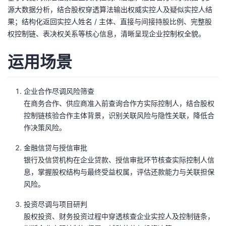
源大数据分析，结合股权穿透算法输出权威实控人及疑似实控人结
者
果；结构化返回实控人姓名 / 主体、直接与间接持股比例、完整股
权控制链、表决权关系等核心信息，清晰呈现企业控制权全貌。
我
运用场景
的
我
博
的
我
企业合作尽调风险筛查
在商务合作、供应商准入前查询合作方实际控制人，结合股权
客
论
的
我
控制链核验合作主体背景，识别关联风险与隐性关联，降低合
作决策风险。
坛
圈
的
我
金融信贷与授信审批
银行及信贷机构在企业贷款、授信审批环节核查实际控制人信
子
直
的
我
息，掌握股权结构与最终受益权属，评估还款能力与关联担保
风险。
我
播
活
的
投资尽调与项目研判
我
动
关
的
股权投资、财务投资过程中穿透核查企业实控人及控制链条，