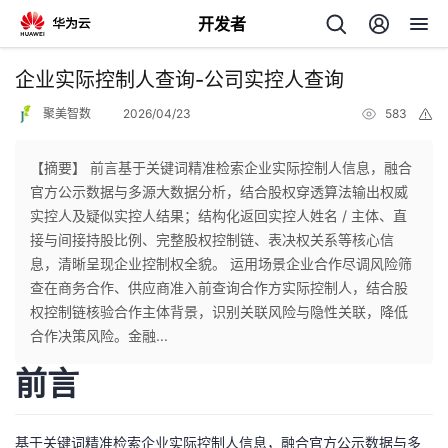
开发者
返
企业实际控制人查询-公司实控人查询
回
聚美智数
2026/04/23
583
举
报
【摘要】 前言基于关键词精准检索企业实际控制人信息，融合
官方公示数据与多源大数据分析，结合股权穿透算法输出权威
实控人及疑似实控人结果；结构化返回实控人姓名 / 主体、直
个
接与间接持股比例、完整股权控制链、表决权关系等核心信
息，清晰呈现企业控制权全貌。 运用场景企业合作尽调风险筛
我
人
查在商务合作、供应商准入前查询合作方实际控制人，结合股
权控制链核验合作主体背景，识别关联风险与隐性关联，降低
的
主
合作决策风险。金融...
前言
开
页
发
基于关键词精准检索企业实际控制人信息，融合官方公示数据与多