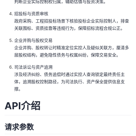
判断企业实际控制权归属，辅助估值与投资决策。
我
注
的
开
招投标与资质审核
的
政府采购、工程招投标场景下核验投标企业实际控制人，排查
Programs
发
关联围标、资质挂靠等违规行为，保障招标流程合规公正。
支
者
企业并购与股权交易
企业并购、股权转让时精准定位实控人及疑似关联方，厘清多
持
学
层股权结构，避免隐性债务与权属纠纷，保障交易安全。
我
堂
司法诉讼与资产追溯
涉及经济纠纷、债务追偿时通过实控人查询锁定最终责任主
的
我
我
体，追溯股权控制路径，为司法执行、资产保全提供信息支
撑。
技
的
的
我
API介绍
术
云
课
的
我
支
声
程
认
的
我
请求参数