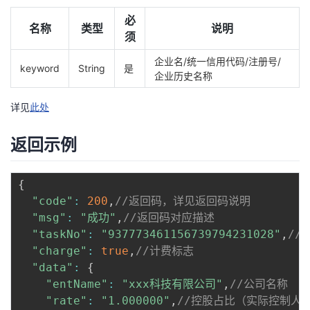
持
建
证
实
的
必
名称
类型
说明
须
议
验
收
企业名/统一信用代码/注册号/
keyword
String
是
藏
企业历史名称
详见
此处
返回示例
{
"code"
:
200
,
//返回码，详见返回码说明
"msg"
:
"成功"
,
//返回码对应描述
"taskNo"
:
"937773461156739794231028"
,
//
"charge"
:
true
,
//计费标志
"data"
:
{
"entName"
:
"xxx科技有限公司"
,
//公司名称
"rate"
:
"1.000000"
,
//控股占比（实际控制人