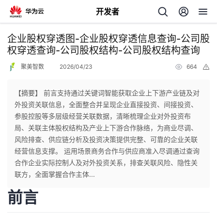
开发者
返
企业股权穿透图-企业股权穿透信息查询-公司股
回
权穿透查询-公司股权结构-公司股权结构查询
聚美智数
2026/04/23
664
举
报
【摘要】 前言支持通过关键词智能获取企业上下游产业链及对
外投资关联信息，全面整合并呈现企业直接投资、间接投资、
个
参股控股等多层级经营关联数据，清晰梳理企业对外投资布
局、关联主体股权结构及产业上下游合作脉络，为商业尽调、
我
人
风险排查、供应链分析及投资决策提供完整、可靠的企业关联
经营信息支撑。 运用场景商务合作与供应商准入尽调通过查询
我
的
主
合作企业实际控制人及对外投资关系，排查关联风险、隐性关
联方，全面掌握合作主体...
我
的
开
页
前言
我
的
开
发