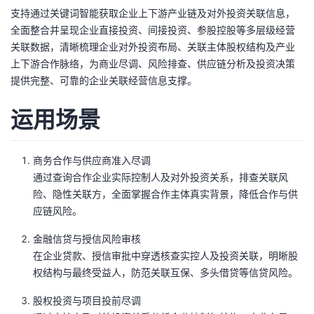
支持通过关键词智能获取企业上下游产业链及对外投资关联信息，
的
Programs
发
者
全面整合并呈现企业直接投资、间接投资、参股控股等多层级经营
关联数据，清晰梳理企业对外投资布局、关联主体股权结构及产业
支
者
我
上下游合作脉络，为商业尽调、风险排查、供应链分析及投资决策
提供完整、可靠的企业关联经营信息支撑。
持
学
的
我
运用场景
我
堂
博
的
我
的
我
客
论
的
我
商务合作与供应商准入尽调
我
通过查询合作企业实际控制人及对外投资关系，排查关联风
技
的
坛
圈
的
我
险、隐性关联方，全面掌握合作主体真实背景，降低合作与供
的
我
应链风险。
术
云
子
直
的
我
课
的
我
金融信贷与授信风险审核
在企业贷款、授信审批中穿透核查实控人及投资关联，明晰股
支
声
播
活
的
程
认
的
我
权结构与最终受益人，防范关联互保、多头借贷等信贷风险。
持
建
动
关
证
实
的
股权投资与项目投前尽调