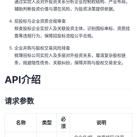
通过实控人及对外投资关系分析企业控制权结构、产业布局，
议
注
验
收
辅助判断投资价值与潜在风险，为投资决策提供依据。
招投标与企业资质合规审查
藏
核查投标企业实控人及关联投资主体，识别围标串标、资质挂
靠等违规行为，保障招投标流程公平合规。
企业并购与股权交易风险排查
梳理目标公司实控人及多层对外投资关系，厘清复杂股权链
条，规避隐性债务、关联纠纷，保障并购与股权交易安全。
API介绍
请求参数
必
名称
类型
说明
须