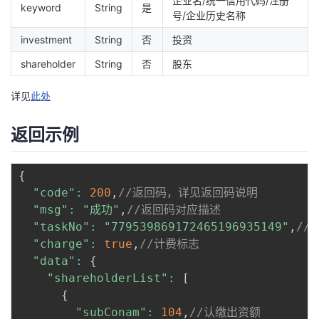
企业名/统一信用代码/注册
keyword
String
是
号/企业历史名称
investment
String
否
投资
shareholder
String
否
股东
详见
此处
返回示例
{
"code"
:
200
,
//返回码，详见返回码说明
"msg"
:
"成功"
,
//返回码对应描述
"taskNo"
:
"779539869172465196935149"
,
//
"charge"
:
true
,
//计费标志
"data"
:
{
"shareholderList"
:
[
{
"subConam"
:
104
,
//认缴出资额