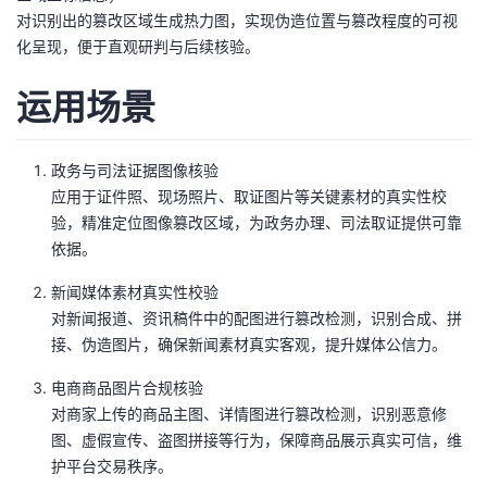
对识别出的篡改区域生成热力图，实现伪造位置与篡改程度的可视
者
化呈现，便于直观研判与后续核验。
我
运用场景
的
我
政务与司法证据图像核验
博
的
我
应用于证件照、现场照片、取证图片等关键素材的真实性校
验，精准定位图像篡改区域，为政务办理、司法取证提供可靠
客
论
的
我
依据。
新闻媒体素材真实性校验
坛
圈
的
我
对新闻报道、资讯稿件中的配图进行篡改检测，识别合成、拼
接、伪造图片，确保新闻素材真实客观，提升媒体公信力。
子
直
的
我
电商商品图片合规核验
我
播
活
的
对商家上传的商品主图、详情图进行篡改检测，识别恶意修
图、虚假宣传、盗图拼接等行为，保障商品展示真实可信，维
我
动
关
的
护平台交易秩序。