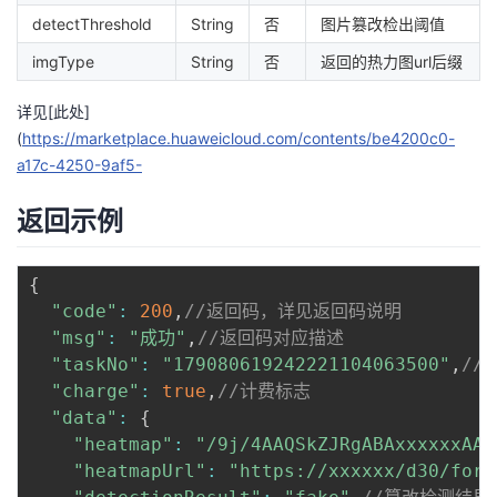
持
建
证
实
的
detectThreshold
String
否
图片篡改检出阈值
imgType
String
否
返回的热力图url后缀
议
验
收
详见[此处]
藏
(
https://marketplace.huaweicloud.com/contents/be4200c0-
a17c-4250-9af5-
返回示例
{
"code"
:
200
,
//返回码，详见返回码说明
"msg"
:
"成功"
,
//返回码对应描述
"taskNo"
:
"179080619242221104063500"
,
//
"charge"
:
true
,
//计费标志
"data"
:
{
"heatmap"
:
"/9j/4AAQSkZJRgABAxxxxxxAAD
"heatmapUrl"
:
"https://xxxxxx/d30/forg