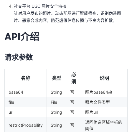
我
注
的
社交平台 UGC 图片安全审核
开
针对用户发布的照片、动态配图进行智能筛查，识别伪造图
的
片、恶意合成内容，防范虚假信息传播与不良内容扩散。
Programs
发
API介绍
支
者
持
学
请求参数
我
堂
必
名称
类型
说明
的
我
我
须
base64
String
否
图片base64串
技
的
的
我
file
File
否
照片文件类型
术
云
课
的
我
url
String
否
图片url
支
声
程
认
的
我
返回伪造区域坐标的
restrictProbability
String
否
阈值