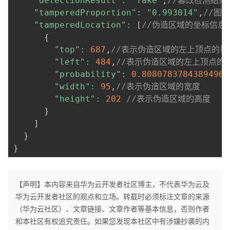
"detectionResult"
:
"fake"
,
//篡改检测结果
"tamperedProportion"
:
"0.993014"
,
//图
"tamperedLocation"
:
[
//伪造区域的坐标信息（当 
{
"top"
:
687
,
//表示伪造区域的左上顶点的垂
"left"
:
484
,
//表示伪造区域的左上顶点的
"probability"
:
0.8080783784389496
,
"width"
:
95
,
//表示伪造区域的宽度
"height"
:
202
//表示伪造区域的高度
}
]
}
}
【声明】本内容来自华为云开发者社区博主，不代表华为云及
华为云开发者社区的观点和立场。转载时必须标注文章的来源
（华为云社区）、文章链接、文章作者等基本信息，否则作者
和本社区有权追究责任。如果您发现本社区中有涉嫌抄袭的内