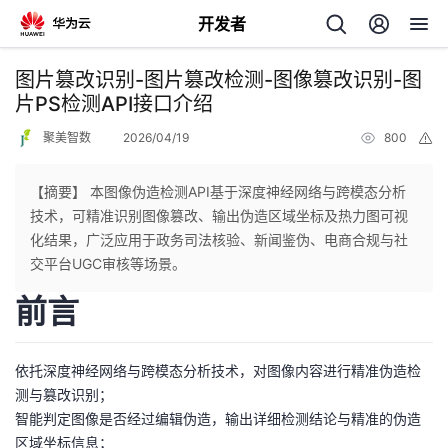
开发者
返
图片篡改识别-图片篡改检测-图像篡改识别-图
回
片PS检测API接口介绍
聚美智数
2026/04/19
800
举
报
【摘要】 本图像伪造检测API基于深度神经网络与跨模态分析
技术，可精准识别图像篡改、输出伪造区域坐标及热力图可视
个
化结果，广泛应用于政务司法核验、新闻鉴伪、电商合规与社
交平台UGC审核等场景。
我
人
前言
的
主
依托深度神经网络与跨模态分析技术，对图像内容进行精准伪造检
开
页
测与篡改识别；
智能判定图像是否经过编辑伪造，输出详细检测结论与精准的伪造
发
区域坐标信息；