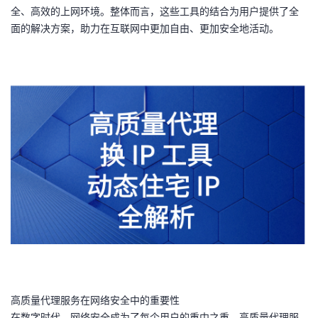
全、高效的上网环境。整体而言，这些工具的结合为用户提供了全
者
面的解决方案，助力在互联网中更加自由、更加安全地活动。
我
的
我
博
的
我
客
论
的
我
坛
圈
的
我
子
直
的
我
我
播
活
的
我
动
关
的
高质量代理服务在网络安全中的重要性
在数字时代，网络安全成为了每个用户的重中之重。高质量代理服