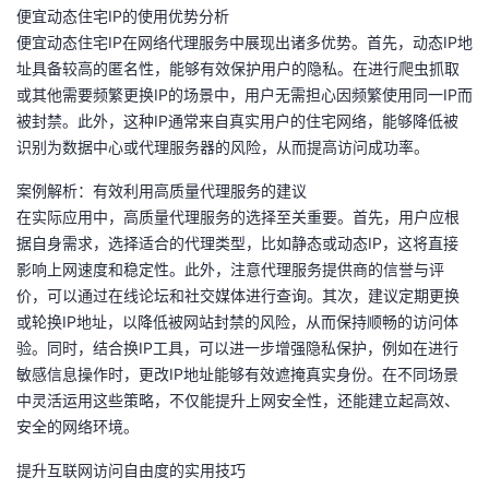
持
建
证
实
的
便宜动态住宅IP的使用优势分析
便宜动态住宅IP在网络代理服务中展现出诸多优势。首先，动态IP地
议
验
收
址具备较高的匿名性，能够有效保护用户的隐私。在进行爬虫抓取
或其他需要频繁更换IP的场景中，用户无需担心因频繁使用同一IP而
藏
被封禁。此外，这种IP通常来自真实用户的住宅网络，能够降低被
识别为数据中心或代理服务器的风险，从而提高访问成功率。
案例解析：有效利用高质量代理服务的建议
在实际应用中，高质量代理服务的选择至关重要。首先，用户应根
据自身需求，选择适合的代理类型，比如静态或动态IP，这将直接
影响上网速度和稳定性。此外，注意代理服务提供商的信誉与评
价，可以通过在线论坛和社交媒体进行查询。其次，建议定期更换
或轮换IP地址，以降低被网站封禁的风险，从而保持顺畅的访问体
验。同时，结合换IP工具，可以进一步增强隐私保护，例如在进行
敏感信息操作时，更改IP地址能够有效遮掩真实身份。在不同场景
中灵活运用这些策略，不仅能提升上网安全性，还能建立起高效、
安全的网络环境。
提升互联网访问自由度的实用技巧