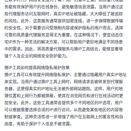
我
注
的
开
务能有效保护用户的在线身份，避免敏感信息泄露。当用户通过这
些代理服务访问互联网时，真实IP地址被隐藏，大大降低了被追踪
的
Programs
发
的风险。此外，这类服务通常提供加密连接，进一步保障数据传输
的安全性。对于需要访问受限制内容或保护隐私的用户而言，选择
支
可靠的高质量代理服务显得尤为重要。在这种情况下，便宜动态住
者
宅IP作为一种灵活的解决方案，可以帮助用户更好地满足不同场景
持
中的需求。因此，将高质量代理服务与换IP工具结合，能够显著增
学
强个人及企业的网络安全防护能力。
我
堂
换IP工具如何提高网络隐私保护效果
换IP工具可以有效提升网络隐私保护，主要通过隐藏用户真实IP地址
的
我
我
来实现。当用户通过换IP工具上网时，网络请求会被转发到代理服
务器，这使得真实的IP地址无法被外部网站跟踪。这样，用户的地
技
的
的
我
理位置和上网行为都被屏蔽，使其在浏览网页和进行在线活动时更
加安全。此外，这些工具通常会提供多个不同地区的IP选项，用户
术
云
课
的
我
可以根据需要选择合适的IP进行访问，从而避免某些地区的内容限
制或审查。这种灵活性进一步增强了用户在互联网上的匿名性和自
支
声
程
认
的
我
由度，有助于保护个人信息不被泄露。