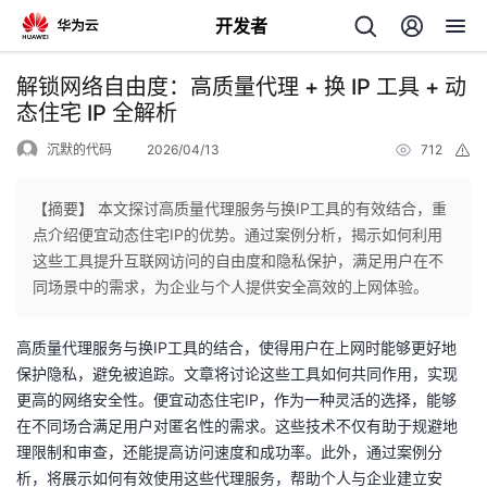
开发者
返
解锁网络自由度：高质量代理 + 换 IP 工具 + 动
回
态住宅 IP 全解析
沉默的代码
2026/04/13
712
举
报
【摘要】 本文探讨高质量代理服务与换IP工具的有效结合，重
点介绍便宜动态住宅IP的优势。通过案例分析，揭示如何利用
个
这些工具提升互联网访问的自由度和隐私保护，满足用户在不
同场景中的需求，为企业与个人提供安全高效的上网体验。
我
人
高质量代理服务与换IP工具的结合，使得用户在上网时能够更好地
的
主
保护隐私，避免被追踪。文章将讨论这些工具如何共同作用，实现
更高的网络安全性。便宜动态住宅IP，作为一种灵活的选择，能够
开
页
在不同场合满足用户对匿名性的需求。这些技术不仅有助于规避地
理限制和审查，还能提高访问速度和成功率。此外，通过案例分
发
析，将展示如何有效使用这些代理服务，帮助个人与企业建立安