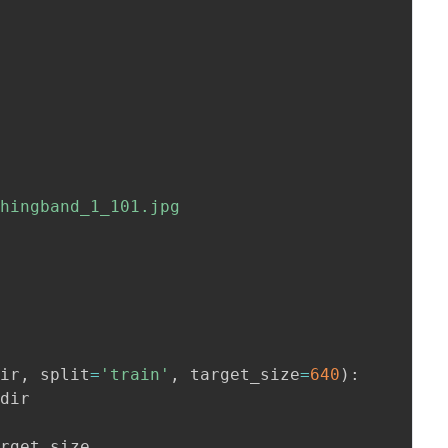
hingband_1_101.jpg

dir
,
 split
=
'train'
,
 target_size
=
640
)
:
dir

rget_size
