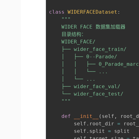
class
WIDERFACEDataset
:
"""

    WIDER FACE 数据集加载器

    目录结构：

    WIDER_FACE/

    ├── wider_face_train/

    │   ├── 0--Parade/

    │   │   ├── 0_Parade_marc
    │   │   └── ...

    │   └── ...

    ├── wider_face_val/

    └── wider_face_test/

    """
def
__init__
(
self
,
 root_
        self
.
root_dir 
=
 root_
        self
.
split 
=
 split

        self
.
target_size 
=
 ta