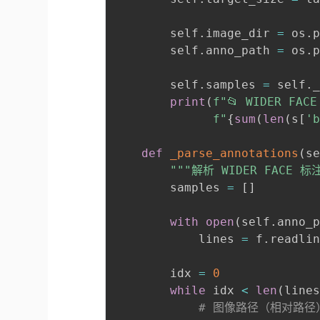
        self
.
image_dir 
=
 os
.
        self
.
anno_path 
=
 os
.
        self
.
samples 
=
 self
.
print
(
f"📂 WIDER FACE
f"
{
sum
(
len
(
s
[
'
def
_parse_annotations
(
s
"""解析 WIDER FACE 标
        samples 
=
[
]
with
open
(
self
.
anno_
            lines 
=
 f
.
readli
        idx 
=
0
while
 idx 
<
len
(
line
# 图像路径（相对路径