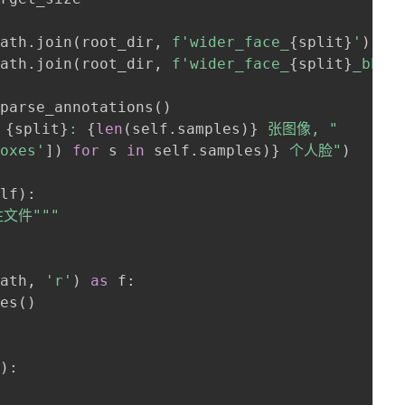
path
.
join
(
root_dir
,
f'wider_face_
{
split
}
'
)
path
.
join
(
root_dir
,
f'wider_face_
{
split
}
_bbx_
_parse_annotations
(
)
 
{
split
}
: 
{
len
(
self
.
samples
)
}
 张图像, "
boxes'
]
)
for
 s 
in
 self
.
samples
)
}
 个人脸"
)
elf
)
:
注文件"""
path
,
'r'
)
as
 f
:
nes
(
)
s
)
:
）