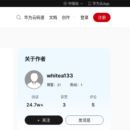
中国站
华为云App
华为云码道
文档
创作
登录
注册
关于作者
whitea133
博客：
21
粉丝：
1
阅读
获赞
评论
24.7w+
3
5
+ 关注
发消息