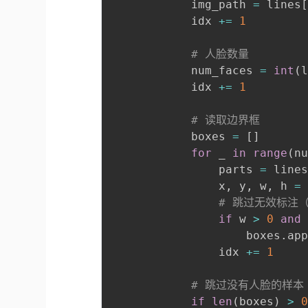
            img_path 
=
 lines
            idx 
+=
1
# 人脸数量
            num_faces 
=
int
(
            idx 
+=
1
# 读取边界框
            boxes 
=
[
]
for
 _ 
in
range
(
n
                parts 
=
 line
                x
,
 y
,
 w
,
 h 
=
# 跳过无效标注
if
 w 
>
0
and
                    boxes
.
ap
                idx 
+=
1
# 跳过没有人脸的样本
if
len
(
boxes
)
>