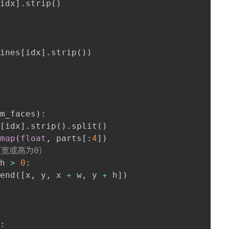
[
idx
]
.
strip
(
)
lines
[
idx
]
.
strip
(
)
)
um_faces
)
:
s
[
idx
]
.
strip
(
)
.
split
(
)
map
(
float
,
 parts
[
:
4
]
)
（宽或高为0）
 h 
>
0
:
pend
(
[
x
,
 y
,
 x 
+
 w
,
 y 
+
 h
]
)
0
: