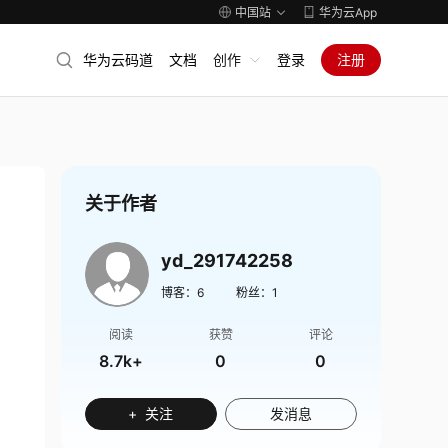
中国站
华为云App
华为云码道
文档
创作
登录
注册
关于作者
yd_291742258
博客：
6
粉丝：
1
阅读
获赞
评论
8.7k+
0
0
+ 关注
发消息