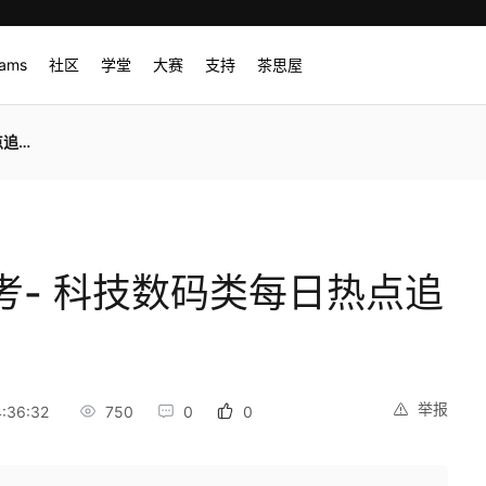
rams
社区
学堂
大赛
支持
茶思屋
提醒
参考- 科技数码类每日热点追
举报
:36:32
750
0
0