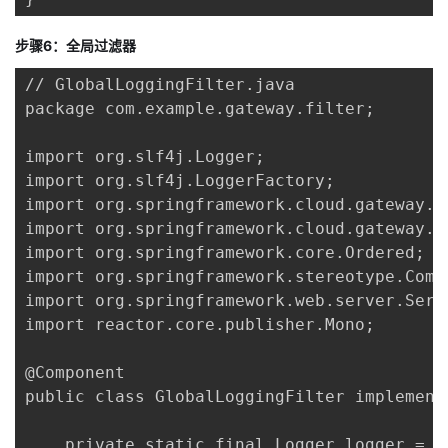
步骤6：全局过滤器
// GlobalLoggingFilter.java

package com.example.gateway.filter;

import org.slf4j.Logger;

import org.slf4j.LoggerFactory;

import org.springframework.cloud.gateway.f
import org.springframework.cloud.gateway.f
import org.springframework.core.Ordered;

import org.springframework.stereotype.Compo
import org.springframework.web.server.Serve
import reactor.core.publisher.Mono;

@Component

public class GlobalLoggingFilter implement
    private static final Logger logger = L