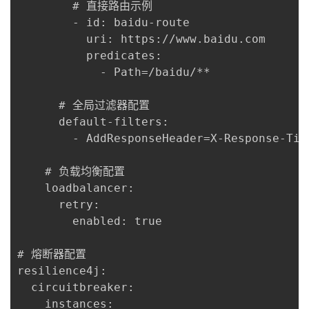
        # 直接路由示例

        - id: baidu-route

          uri: https://www.baidu.com

          predicates:

            - Path=/baidu/**

      # 全局过滤器配置

      default-filters:

        - AddResponseHeader=X-Response-Tim
    # 负载均衡配置

    loadbalancer:

      retry:

        enabled: true

# 熔断器配置

resilience4j:

  circuitbreaker:

    instances:
