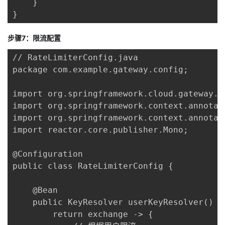
    }

}
步骤7：限流配置
// RateLimiterConfig.java

package com.example.gateway.config;

import org.springframework.cloud.gateway.f
import org.springframework.context.annotati
import org.springframework.context.annotati
import reactor.core.publisher.Mono;

@Configuration

public class RateLimiterConfig {

    @Bean

    public KeyResolver userKeyResolver() {

        return exchange -> {
