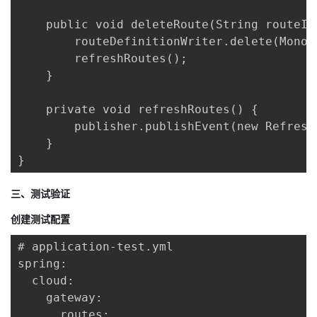
    public void deleteRoute(String routeId)
        routeDefinitionWriter.delete(Mono.
        refreshRoutes();

    }

    private void refreshRoutes() {

        publisher.publishEvent(new Refresh
    }

}
三、测试验证
创建测试配置
# application-test.yml

spring:

  cloud:

    gateway:

      routes:
