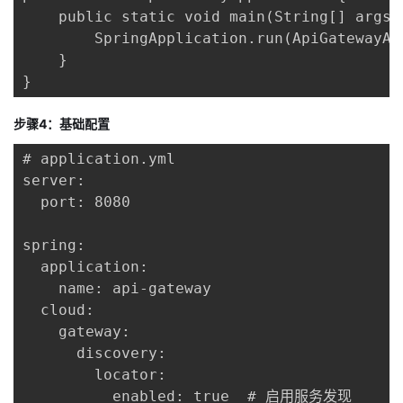
    public static void main(String[] args) 
        SpringApplication.run(ApiGatewayAp
    }

}
步骤4：基础配置
# application.yml

server:

  port: 8080

spring:

  application:

    name: api-gateway

  cloud:

    gateway:

      discovery:

        locator:

          enabled: true  # 启用服务发现
