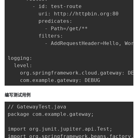
        - id: test-route

          uri: http://httpbin.org:80

          predicates:

            - Path=/get/**

          filters:

            - AddRequestHeader=Hello, World
logging:

  level:

    org.springframework.cloud.gateway: DEBU
    com.example.gateway: DEBUG
编写测试用例
// GatewayTest.java

package com.example.gateway;

import org.junit.jupiter.api.Test;

import org.springframework.beans.factory.a