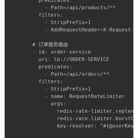
          predicates:

            - Path=/api/products/**

          filters:

            - StripPrefix=1

            - AddRequestHeader=X-Request-Fr
        # 订单服务路由

        - id: order-service

          uri: lb://ORDER-SERVICE

          predicates:

            - Path=/api/orders/**

          filters:

            - StripPrefix=1

            - name: RequestRateLimiter

              args:

                redis-rate-limiter.replen
                redis-rate-limiter.burst
                key-resolver: "#{@userKeyRe