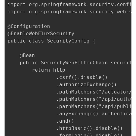
import org.springframework.security.config
import org.springframework.security.web.se
@Configuration

@EnableWebFluxSecurity

public class SecurityConfig {

    @Bean

    public SecurityWebFilterChain security
        return http

                .csrf().disable()

                .authorizeExchange()

                .pathMatchers("/actuator/*
                .pathMatchers("/api/auth/**
                .pathMatchers("/api/public/
                .anyExchange().authenticate
                .and()

                .httpBasic().disable()

                .formLogin().disable()
