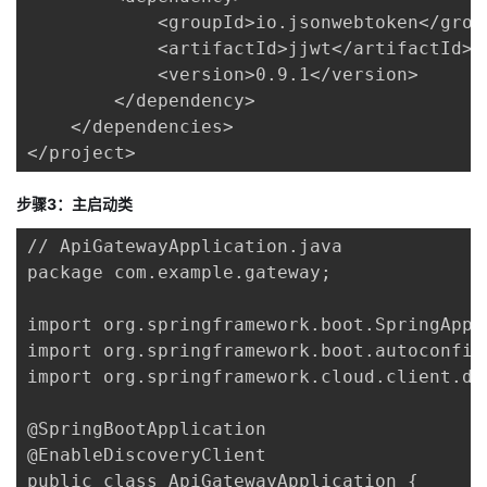
            <groupId>io.jsonwebtoken</group
            <artifactId>jjwt</artifactId>

            <version>0.9.1</version>

        </dependency>

    </dependencies>

</project>
步骤3：主启动类
// ApiGatewayApplication.java

package com.example.gateway;

import org.springframework.boot.SpringAppli
import org.springframework.boot.autoconfig
import org.springframework.cloud.client.di
@SpringBootApplication

@EnableDiscoveryClient

public class ApiGatewayApplication {
