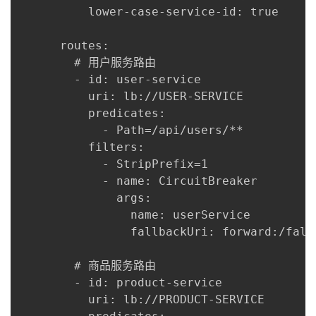
          lower-case-service-id: true

      routes:

        # 用户服务路由

        - id: user-service

          uri: lb://USER-SERVICE

          predicates:

            - Path=/api/users/**

          filters:

            - StripPrefix=1

            - name: CircuitBreaker

              args:

                name: userService

                fallbackUri: forward:/fallb
        # 商品服务路由

        - id: product-service

          uri: lb://PRODUCT-SERVICE
