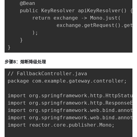
    @Bean

    public KeyResolver apiKeyResolver() {

        return exchange -> Mono.just(

                exchange.getRequest().getUR
        );

    }

}
步骤8：熔断降级处理
// FallbackController.java

package com.example.gateway.controller;

import org.springframework.http.HttpStatus;
import org.springframework.http.ResponseEnt
import org.springframework.web.bind.annotat
import org.springframework.web.bind.annota
import reactor.core.publisher.Mono;
