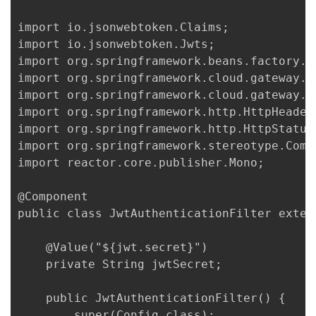
import io.jsonwebtoken.Claims;

import io.jsonwebtoken.Jwts;

import org.springframework.beans.factory.an
import org.springframework.cloud.gateway.f
import org.springframework.cloud.gateway.f
import org.springframework.http.HttpHeaders
import org.springframework.http.HttpStatus;
import org.springframework.stereotype.Compo
import reactor.core.publisher.Mono;

@Component

public class JwtAuthenticationFilter exten
    @Value("${jwt.secret}")

    private String jwtSecret;

    public JwtAuthenticationFilter() {

        super(Config.class);
