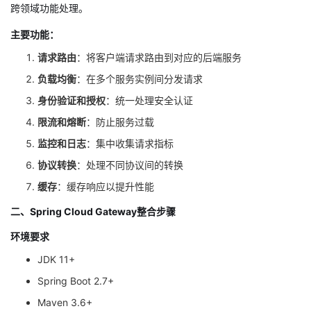
跨领域功能处理。
者
主要功能：
请求路由
：将客户端请求路由到对应的后端服务
我
负载均衡
：在多个服务实例间分发请求
的
我
身份验证和授权
：统一处理
安全
认证
限流和熔断
：防止服务过载
博
的
我
监控
和日志
：集中收集请求指标
客
论
的
我
协议转换
：处理不同协议间的转换
缓存
：缓存响应以提升性能
坛
圈
的
我
二、
Spring Cloud Gateway
整合步骤
子
直
的
我
环境要求
我
播
活
的
JDK 11+
Spring Boot 2.7+
我
动
关
的
Maven 3.6+