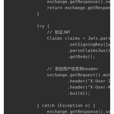
                exchange.getResponse().set
                return exchange.getResponse
            }

            try {

                // 验证JWT

                Claims claims = Jwts.parser
                        .setSigningKey(jwtS
                        .parseClaimsJws(tok
                        .getBody();

                // 添加用户信息到header

                exchange.getRequest().mutat
                        .header("X-User-Id
                        .header("X-User-Ro
                        .build();

            } catch (Exception e) {

                exchange.getResponse().set