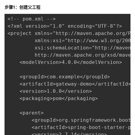
我
注
的
开
步骤1：创建父工程
<!-- pom.xml -->

的
Programs
发
<?xml version="1.0" encoding="UTF-8"?>

<project xmlns="http://maven.apache.org/POM
支
者
         xmlns:xsi="http://www.w3.org/2001
         xsi:schemaLocation="http://maven.
持
学
         http://maven.apache.org/xsd/maven-
    <modelVersion>4.0.0</modelVersion>

我
堂
    <groupId>com.example</groupId>

的
我
我
    <artifactId>gateway-demo</artifactId>

    <version>1.0.0</version>

技
的
的
我
    <packaging>pom</packaging>

术
云
课
的
我
    <parent>

        <groupId>org.springframework.boot</
支
声
程
认
的
我
        <artifactId>spring-boot-starter-par
        <version>2.7.14</version>
