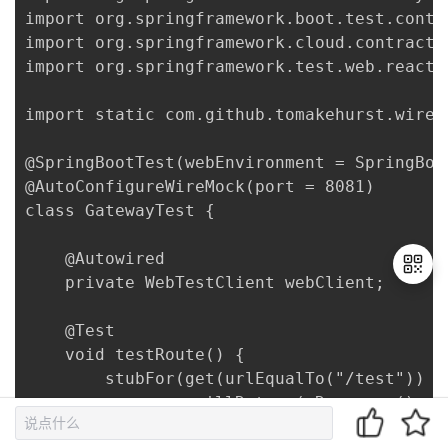
import org.springframework.boot.test.contex
import org.springframework.cloud.contract.
import org.springframework.test.web.reacti
import static com.github.tomakehurst.wirem
@SpringBootTest(webEnvironment = SpringBoo
@AutoConfigureWireMock(port = 8081)

class GatewayTest {

    @Autowired

    private WebTestClient webClient;

    @Test

退
    void testRoute() {

出
        stubFor(get(urlEqualTo("/test"))

登
                .willReturn(aResponse()

录
                        .withBody("test")
