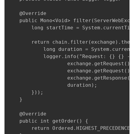
    @Override

    public Mono<Void> filter(ServerWebExch
        long startTime = System.currentTime
        return chain.filter(exchange).then
            long duration = System.current
            logger.info("Request: {} {} - 
                    exchange.getRequest().g
                    exchange.getRequest().
                    exchange.getResponse().
                    duration);

        }));

    }

    @Override

    public int getOrder() {

        return Ordered.HIGHEST_PRECEDENCE;
