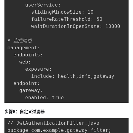
      userService:

        slidingWindowSize: 10

        failureRateThreshold: 50

        waitDurationInOpenState: 10000

# 监控端点

management:

  endpoints:

    web:

      exposure:

        include: health,info,gateway

  endpoint:

    gateway:

      enabled: true
步骤5：自定义过滤器
// JwtAuthenticationFilter.java

package com.example.gateway.filter;
