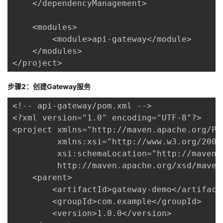
    </dependencyManagement>

    <modules>

        <module>api-gateway</module>

    </modules>

</project>
步骤2：创建Gateway服务
<!-- api-gateway/pom.xml -->

<?xml version="1.0" encoding="UTF-8"?>

<project xmlns="http://maven.apache.org/POM
         xmlns:xsi="http://www.w3.org/2001
         xsi:schemaLocation="http://maven.
         http://maven.apache.org/xsd/maven-
    <parent>

        <artifactId>gateway-demo</artifactI
        <groupId>com.example</groupId>

        <version>1.0.0</version>
