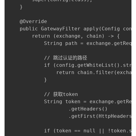
    }

    @Override

    public GatewayFilter apply(Config confi
        return (exchange, chain) -> {

            String path = exchange.getRequ
            // 跳过认证的路径

            if (config.getWhiteList().stre
                return chain.filter(exchang
            }

            // 获取token

            String token = exchange.getRequ
                    .getHeaders()

                    .getFirst(HttpHeaders.A
            if (token == null || !token.st