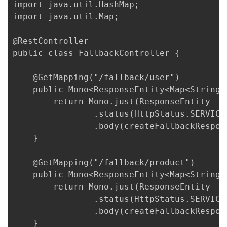
import java.util.HashMap;

import java.util.Map;

@RestController

public class FallbackController {

    @GetMapping("/fallback/user")

    public Mono<ResponseEntity<Map<String,
        return Mono.just(ResponseEntity

                .status(HttpStatus.SERVICE_
                .body(createFallbackRespon
    }

    @GetMapping("/fallback/product")

    public Mono<ResponseEntity<Map<String,
        return Mono.just(ResponseEntity

                .status(HttpStatus.SERVICE_
                .body(createFallbackRespon
    }
