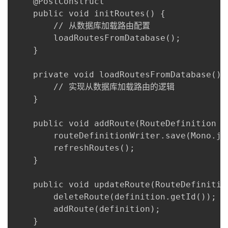
    @PostConstruct

    public void initRoutes() {

        // 从数据库加载路由配置

        loadRoutesFromDatabase();

    }

    private void loadRoutesFromDatabase() {
        // 实现从数据库加载路由的逻辑

    }

    public void addRoute(RouteDefinition de
        routeDefinitionWriter.save(Mono.ju
        refreshRoutes();

    }

    public void updateRoute(RouteDefinition
        deleteRoute(definition.getId());

        addRoute(definition);

    }
