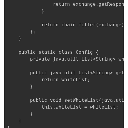
                return exchange.getResponse
            }

            return chain.filter(exchange);

        };

    }

    public static class Config {

        private java.util.List<String> whi
        public java.util.List<String> getWh
            return whiteList;

        }

        public void setWhiteList(java.util
            this.whiteList = whiteList;

        }

    }

}