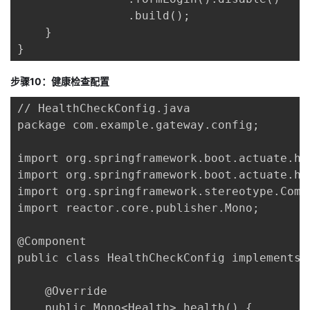
                .build();

    }

}
步骤10：健康检查配置
// HealthCheckConfig.java

package com.example.gateway.config;

import org.springframework.boot.actuate.hea
import org.springframework.boot.actuate.he
import org.springframework.stereotype.Compo
import reactor.core.publisher.Mono;

@Component

public class HealthCheckConfig implements 
    @Override

    public Mono<Health> health() {
