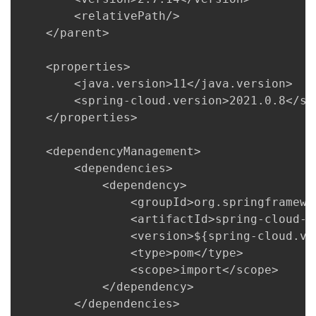
持
建
证
实
的
        <relativePath/>

    </parent>

议
验
收
    <properties>

藏
        <java.version>11</java.version>

        <spring-cloud.version>2021.0.8</sp
    </properties>

    <dependencyManagement>

        <dependencies>

            <dependency>

                <groupId>org.springframewor
                <artifactId>spring-cloud-d
                <version>${spring-cloud.ver
                <type>pom</type>

                <scope>import</scope>

            </dependency>

        </dependencies>
