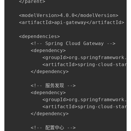
    </parent>

    <modelVersion>4.0.0</modelVersion>

    <artifactId>api-gateway</artifactId>

    <dependencies>

        <!-- Spring Cloud Gateway -->

        <dependency>

            <groupId>org.springframework.cl
            <artifactId>spring-cloud-start
        </dependency>

        <!-- 
服务发现
 -->

        <dependency>

            <groupId>org.springframework.cl
            <artifactId>spring-cloud-start
        </dependency>

        <!-- 
配置中心
 -->
