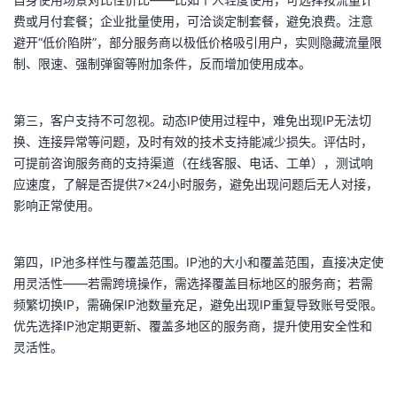
我
注
的
开
费或月付套餐；企业批量使用，可洽谈定制套餐，避免浪费。注意
避开“低价陷阱”，部分服务商以极低价格吸引用户，实则隐藏流量限
的
Programs
发
制、限速、强制弹窗等附加条件，反而增加使用成本。
支
者
第三，客户支持不可忽视。动态IP使用过程中，难免出现IP无法切
换、连接异常等问题，及时有效的技术支持能减少损失。评估时，
持
学
可提前咨询服务商的支持渠道（在线客服、电话、工单），测试响
应速度，了解是否提供7×24小时服务，避免出现问题后无人对接，
我
堂
影响正常使用。
的
我
我
第四，IP池多样性与覆盖范围。IP池的大小和覆盖范围，直接决定使
技
的
的
我
用灵活性——若需跨境操作，需选择覆盖目标地区的服务商；若需
频繁切换IP，需确保IP池数量充足，避免出现IP重复导致账号受限。
术
云
课
的
我
优先选择IP池定期更新、覆盖多地区的服务商，提升使用安全性和
灵活性。
支
声
程
认
的
我