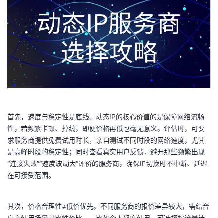
者
我
的
我
博
的
我
客
论
的
我
首先，速度与稳定性是底线。动态IP的核心价值的是保障网络流畅
性，若频繁卡顿、掉线，即便价格再低也毫无意义。评估时，可要
坛
圈
的
我
求服务商提供免费试用时长，亲自测试不同时段的网络速度，尤其
是高峰时段的稳定性；同时查看真实用户反馈，避开那些频繁出现
子
直
的
我
“连接失败”“速度波动大”评价的服务商，确保IP切换时不中断、延迟
在可接受范围。
我
播
活
的
我
动
关
的
其次，价格合理性≠低价优先。不同服务商的报价差异较大，需结合
自身使用场景对比性价比——比如个人轻度使用，可选择按流量计