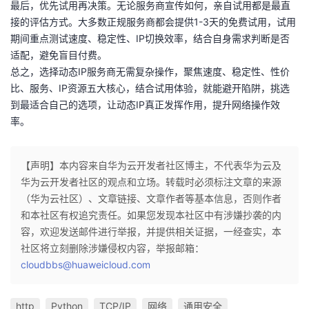
最后，优先试用再决策。无论服务商宣传如何，亲自试用都是最直
持
建
证
实
的
接的评估方式。大多数正规服务商都会提供1-3天的免费试用，试用
期间重点测试速度、稳定性、IP切换效率，结合自身需求判断是否
议
验
收
适配，避免盲目付费。
总之，选择动态IP服务商无需复杂操作，聚焦速度、稳定性、性价
藏
比、服务、IP资源五大核心，结合试用体验，就能避开陷阱，挑选
到最适合自己的选项，让动态IP真正发挥作用，提升网络操作效
率。
【声明】本内容来自华为云开发者社区博主，不代表华为云及
华为云开发者社区的观点和立场。转载时必须标注文章的来源
（华为云社区）、文章链接、文章作者等基本信息，否则作者
和本社区有权追究责任。如果您发现本社区中有涉嫌抄袭的内
容，欢迎发送邮件进行举报，并提供相关证据，一经查实，本
社区将立刻删除涉嫌侵权内容，举报邮箱：
cloudbbs@huaweicloud.com
http
Python
TCP/IP
网络
通用安全