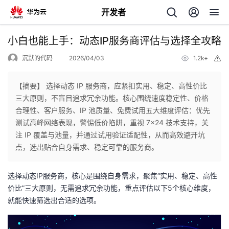
开发者
返
小白也能上手：动态IP服务商评估与选择全攻略
回
沉默的代码
2026/04/03
1.2k+
举
报
【摘要】 选择动态 IP 服务商，应紧扣实用、稳定、高性价比
三大原则，不盲目追求冗余功能。核心围绕速度稳定性、价格
合理性、客户服务、IP 池质量、免费试用五大维度评估：优先
个
测试高峰网络表现，警惕低价陷阱，重视 7×24 技术支持，关
注 IP 覆盖与池量，并通过试用验证适配性，从而高效避开坑
我
人
点，选出贴合自身需求、稳定可靠的服务商。
的
主
选择动态IP服务商，核心是围绕自身需求，聚焦“实用、稳定、高性
价比”三大原则，无需追求冗余功能，重点评估以下5个核心维度，
开
页
就能快速筛选出合适的选项。
发