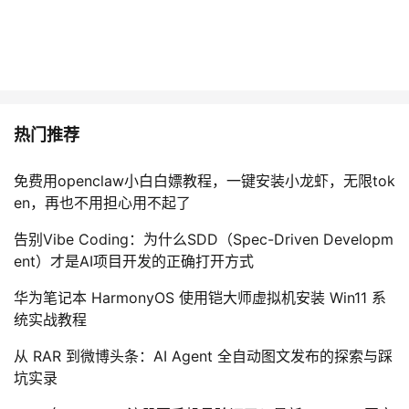
热门推荐
免费用openclaw小白白嫖教程，一键安装小龙虾，无限tok
en，再也不用担心用不起了
告别Vibe Coding：为什么SDD（Spec-Driven Developm
ent）才是AI项目开发的正确打开方式
华为笔记本 HarmonyOS 使用铠大师虚拟机安装 Win11 系
统实战教程
从 RAR 到微博头条：AI Agent 全自动图文发布的探索与踩
坑实录