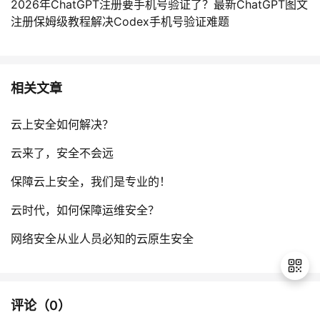
2026年ChatGPT注册要手机号验证了？最新ChatGPT图文
注册保姆级教程解决Codex手机号验证难题
相关文章
云上安全如何解决？
云来了，安全不会远
保障云上安全，我们是专业的！
云时代，如何保障运维安全？
网络安全从业人员必知的云原生安全
评论（
0
）