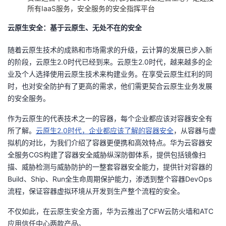
所有
IaaS
服务，安全服务的安全指挥平台
云原生安全：基于云原生、无处不在的安全
随着云原生技术的成熟和市场需求的升级，云计算的发展已步入新
的阶段，云原生
2.0
时代已经到来。
云原生
2.0
时代，越来越多的企
业及个人选择使用云原生技术来构建业务。在享受云原生红利的同
时，也对安全防护有了更高的需求，他们需更契合云原生业务发展
的安全服务。
作为云原生的代表技术之一的容器，每个企业都应该对容器安全有
所了解。
云原生2.0时代，企业都应该了解的容器安全
，从容器与虚
拟机的对比，为我们介绍了容器更便携和高效特点。
华为云容器安
全服务
CGS
构建了容器安全威胁纵深防御体系，提供包括镜像扫
描、威胁检测与威胁防护的一整套容器安全能力，提供针对容器的
Build
、
Ship
、
Run
全生命周期保护能力，渗透到整个容器
DevOps
流程，保证容器虚拟环境从开发到生产整个流程的安全。
不仅如此，在云原生安全方面，华为云推出了CFW云防火墙和ATC
应用信任中心两款产品。