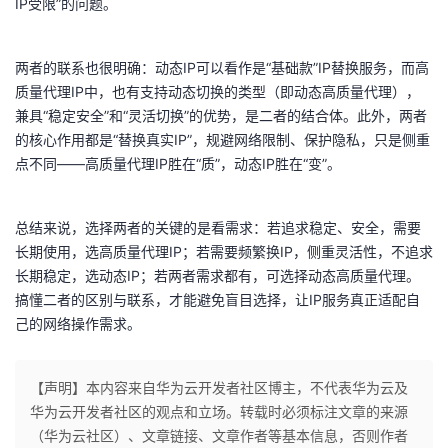
IP受限”的问题。
议
注
验
收
两者的联系也很明确：动态IP可以看作是“基础款”IP替换服务，而高
藏
质量代理IP中，也有支持动态切换的类型（即动态高质量代理），
兼具“稳定安全”和“灵活切换”的优势，是二者的结合体。此外，两者
的核心作用都是“替换真实IP”，规避网络限制、保护隐私，只是侧重
点不同——高质量代理IP胜在“质”，动态IP胜在“变”。
总结来说，选择两者的关键的是看需求：若追求稳定、安全，需要
长期使用，选高质量代理IP；若需要频繁换IP，侧重灵活性，不追求
长期稳定，选动态IP；若两者需求都有，可选择动态高质量代理。
搞懂二者的区别与联系，才能避免盲目选择，让IP服务真正适配自
己的网络操作需求。
【声明】本内容来自华为云开发者社区博主，不代表华为云及
华为云开发者社区的观点和立场。转载时必须标注文章的来源
（华为云社区）、文章链接、文章作者等基本信息，否则作者