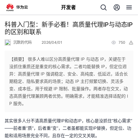
开发者
返
科普入门型：新手必看！高质量代理IP与动态IP
回
的区别和联系
沉默的代码
2026/04/01
750
举
报
【摘要】 很多人难以区分高质量代理 IP 与动态 IP，关键在于
没抓住重质还是重变的核心需求。二者均能替换 IP，但定位迥
个
异：高质量代理 IP 强调稳定、安全、高纯度、低延迟，适合长
期稳定、隐私要求高的场景；动态 IP 主打频繁切换、灵活多
我
人
变、成本低，用于规避 IP 限制、批量操作。两者存在交叉，动
态高质量代理兼顾两者优势。明确需求，才能精准选择适配的 I
我
的
主
P 服务。
我
的
开
页
其实很多人分不清高质量代理IP和动态IP，核心是没抓住“核心需求”
——前者重“质”，后者重“变”，二者虽都能实现IP替换，但定位、功
我
的
开
发
能和适用场景完全不同，且存在一定的交叉关联。