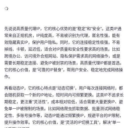
的
Programs
发
者
支
者
我
先说说高质量代理IP，它的核心优势的是“稳定”和“安全”。这类IP通
常来自正规机房，IP纯度高，不易被识别为代理，匿名性强，能有
持
学
的
我
效隐藏真实IP，保护用户隐私。同时，它的连接稳定性极强，不易
掉线、卡顿，延迟低，适合对IP质量和安全性要求高的场景。比如
我
堂
博
的
我
跨境办公、访问境外合规网站、隐私保护需求高的网络操作，或是
需要长期稳定连接、避免IP被封禁的场景，高质量代理IP都是首选。
的
我
客
论
的
我
我
它的核心价值，是“可靠的IP替身”，帮用户安全、稳定地完成网络操
作。
技
的
坛
圈
的
我
的
我
再看动态IP，它的核心特点是“动态切换”，用户每次连接网络时，都
术
云
子
直
的
我
课
的
我
会随机获取一个新的IP地址，短时间内可频繁更换。这类IP不追求长
期稳定，更注重“灵活性”，成本相对较低，适合需要大量更换IP、避
支
声
播
活
的
程
认
的
我
免单一IP被限制的场景。比如网络爬虫抓取数据、批量测试网络稳
定性、多账号操作等，动态IP能通过频繁换IP，规避平台的IP限制，
持
建
动
关
证
实
的
提升操作效率。它的核心价值，是“灵活的IP切换工具”，解决“单一