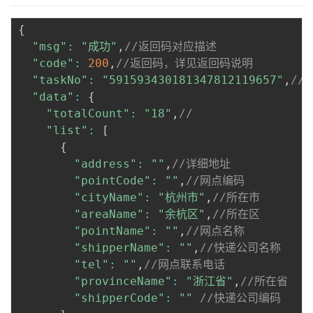
持
建
证
实
的
{
议
验
收
"msg"
:
"成功"
,
//返回码对应描述
"code"
:
200
,
//返回码，详见返回码说明
藏
"taskNo"
:
"591593430181347812119657"
,
//
"data"
:
{
"totalCount"
:
"18"
,
//
"list"
:
[
{
"address"
:
""
,
//详细地址
"pointCode"
:
""
,
//网点编码
"cityName"
:
"杭州市"
,
//所在市
"areaName"
:
"余杭区"
,
//所在区
"pointName"
:
""
,
//网点名称
"shipperName"
:
""
,
//快递公司名称
"tel"
:
""
,
//网点联系电话
"provinceName"
:
"浙江省"
,
//所在省
"shipperCode"
:
""
//快递公司编码