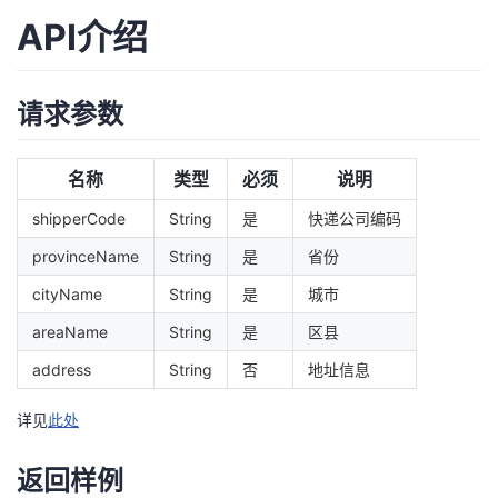
我
注
的
开
API介绍
的
Programs
发
请求参数
支
者
名称
类型
必须
说明
持
学
shipperCode
String
是
快递公司编码
我
堂
provinceName
String
是
省份
的
我
cityName
String
是
城市
我
areaName
String
是
区县
技
的
的
我
address
String
否
地址信息
术
云
课
的
我
详见
此处
支
声
程
认
的
我
返回样例