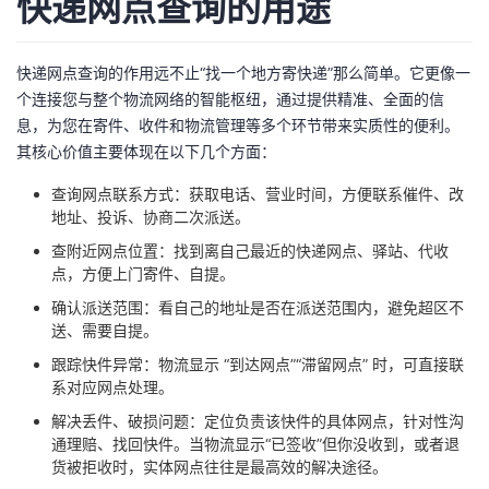
快递网点查询的用途
者
快递网点查询的作用远不止“找一个地方寄快递”那么简单。它更像一
我
个连接您与整个物流网络的智能枢纽，通过提供精准、全面的信
息，为您在寄件、收件和物流管理等多个环节带来实质性的便利。
的
我
其核心价值主要体现在以下几个方面：
查询网点联系方式：获取电话、营业时间，方便联系催件、改
博
的
我
地址、投诉、协商二次派送。
客
论
的
我
查附近网点位置：找到离自己最近的快递网点、驿站、代收
点，方便上门寄件、自提。
坛
圈
的
我
确认派送范围：看自己的地址是否在派送范围内，避免超区不
送、需要自提。
子
直
的
我
跟踪快件异常：物流显示 “到达网点”“滞留网点” 时，可直接联
系对应网点处理。
我
播
活
的
解决丢件、破损问题：定位负责该快件的具体网点，针对性沟
通理赔、找回快件。当物流显示“已签收”但你没收到，或者退
我
动
关
的
货被拒收时，实体网点往往是最高效的解决途径。