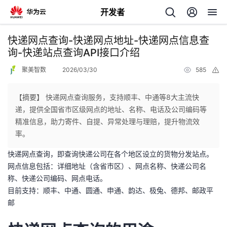
开发者
返
快递网点查询-快递网点地址-快递网点信息查
回
询-快递站点查询API接口介绍
聚美智数
2026/03/30
585
举
报
【摘要】 快递网点查询服务，支持顺丰、中通等8大主流快
递，提供全国省市区级网点的地址、名称、电话及公司编码等
个
精准信息，助力寄件、自提、异常处理与理赔，提升物流效
率。
我
人
快递网点查询，即查询快递公司在各个地区设立的货物分发站点。
网点信息包括：详细地址（含省市区）、网点名称、快递公司名
的
主
称、快递公司编码、网点电话。
目前支持：顺丰、中通、圆通、申通、韵达、极兔、德邦、邮政平
开
页
邮
发