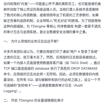
访问权限的“内鬼”——可能是心怀不满的离职员工，也可能是被钓鱼
者
邮件窃取了核心凭证的高级运维人员。当他们潜入系统并恶意删除
了数月的核心传感数据，或者悄悄导出了机密的工艺参数时，如果
我
缺乏完善的追踪机制，企业将陷入“死无对证”的绝境。为了彻底根除
这种内部威胁，为 TDengine 等核心 时序数据库 构建一套密不透风
的
我
的审计日志与追溯系统，是企业数据安全治理的重中之重。
一、 为什么常规的业务日志远远不够？
博
的
我
许多开发团队误以为，只要应用层打印了诸如“用户 A 登录了系统”
客
论
的
我
之类的日志，就万事大吉了。然而，应用层的日志极容易被绕过。
如果一个内部人员直接使用数据库客户端（如 TAOS Shell），通过
坛
圈
的
我
TCP 端口直连底层的 database 执行了高危的 DROP DATABASE
命令，应用层的日志对此将一无所知。因此，必须在数据库的内核
子
直
的
我
最深处、在所有 SQL 语句被解析和执行的必经之路上，设立一个不
可逾越的“安检哨卡”——这便是数据库审计日志（Audit
我
播
活
的
Logging）。
我
动
关
的
二、 开启 TDengine 的全量或精细化审计