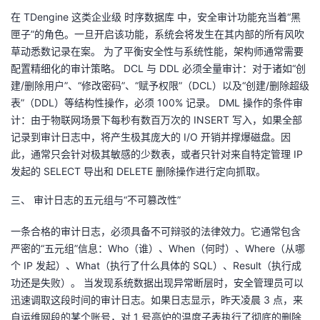
我
注
的
开
在 TDengine 这类企业级 时序数据库 中，安全审计功能充当着“黑
匣子”的角色。一旦开启该功能，系统会将发生在其内部的所有风吹
的
Programs
发
草动悉数记录在案。 为了平衡安全性与系统性能，架构师通常需要
配置精细化的审计策略。 DCL 与 DDL 必须全量审计：对于诸如“创
支
建/删除用户”、“修改密码”、“赋予权限”（DCL）以及“创建/删除超级
者
表”（DDL）等结构性操作，必须 100% 记录。 DML 操作的条件审
持
计：由于物联网场景下每秒有数百万次的 INSERT 写入，如果全部
学
记录到审计日志中，将产生极其庞大的 I/O 开销并撑爆磁盘。因
此，通常只会针对极其敏感的少数表，或者只针对来自特定管理 IP
我
堂
发起的 SELECT 导出和 DELETE 删除操作进行定向抓取。
的
我
我
三、 审计日志的五元组与“不可篡改性”
技
的
的
我
一条合格的审计日志，必须具备不可辩驳的法律效力。它通常包含
严密的“五元组”信息：Who（谁）、When（何时）、Where（从哪
术
云
课
的
我
个 IP 发起）、What（执行了什么具体的 SQL）、Result（执行成
功还是失败）。 当发现系统数据出现异常断层时，安全管理员可以
支
声
程
认
的
我
迅速调取这段时间的审计日志。如果日志显示，昨天凌晨 3 点，来
自运维网段的某个账号，对 1 号高炉的温度子表执行了彻底的删除