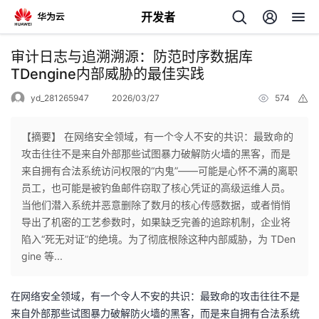
开发者
返
审计日志与追溯溯源：防范时序数据库
回
TDengine内部威胁的最佳实践
yd_281265947
2026/03/27
574
举
报
【摘要】 在网络安全领域，有一个令人不安的共识：最致命的
攻击往往不是来自外部那些试图暴力破解防火墙的黑客，而是
个
来自拥有合法系统访问权限的“内鬼”——可能是心怀不满的离职
员工，也可能是被钓鱼邮件窃取了核心凭证的高级运维人员。
我
人
当他们潜入系统并恶意删除了数月的核心传感数据，或者悄悄
导出了机密的工艺参数时，如果缺乏完善的追踪机制，企业将
的
主
陷入“死无对证”的绝境。为了彻底根除这种内部威胁，为 TDen
gine 等...
开
页
在网络安全领域，有一个令人不安的共识：最致命的攻击往往不是
发
来自外部那些试图暴力破解防火墙的黑客，而是来自拥有合法系统