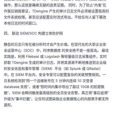
持
建
证
实
的
操作，那么这就是确凿无疑的追责证据。 同时，为了防止“内鬼”在
作案后销毁罪证，TDengine 产生的审计日志文件必须被设置极高的
议
验
收
文件系统权限，甚至应该配置实时流式导出，不给任何人留下篡改
本地日志的时间窗口。
藏
四、 联动 SIEM/SOC 构建立体防护网
静态的日志只有在被分析时才会产生价值。在现代化的大型企业安
全运营中心（SOC）中，时序数据库 的安全绝不是一座孤岛。 最佳
实践是，利用 Filebeat 或 Logstash 等轻量级日志采集组件，实时
抓取 TDengine 生成的审计日志，并将其源源不断地推送到企业级
的安全信息和事件管理（SIEM）平台（如 Splunk 或 QRadar）
中。在 SIEM 平台内，安全专家可以配置复杂的关联预警规则。一
旦系统检测到“同一个运维账号在 5 分钟内连续 10 次登录
database 失败”，或者“短时间内集中导出了超过 10GB 的机密数
据”，SIEM 会瞬间触发最高级别的全员安全告警，真正将“事后追溯”
升级为“事中拦截”，让任何试图染指企业数据核心的内部黑手都无所
遁形。