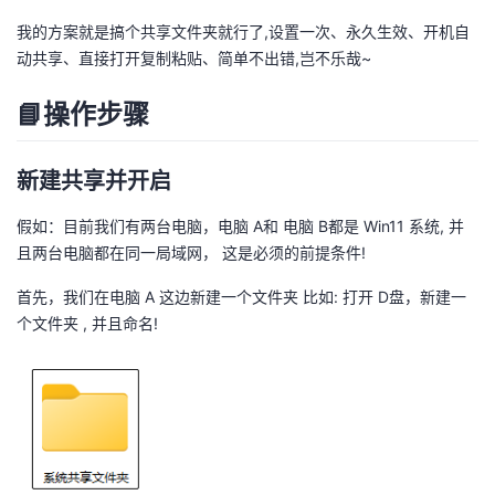
我
注
的
开
我的方案就是搞个共享文件夹就行了,设置一次、永久生效、开机自
动共享、直接打开复制粘贴、简单不出错,岂不乐哉~
的
Programs
发
📘操作步骤
支
者
新建共享并开启
持
学
假如：目前我们有两台电脑，电脑 A和 电脑 B都是 Win11 系统, 并
我
堂
且两台电脑都在同一局域网， 这是必须的前提条件!
的
我
我
首先，我们在电脑 A 这边新建一个文件夹 比如: 打开 D盘，新建一
个文件夹 , 并且命名!
技
的
的
我
术
云
课
的
我
支
声
程
认
的
我