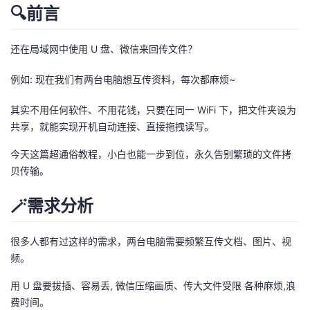
🔍前言
者
还在局域网中使用 U 盘、微信来回传文件？
我
例如: 现在我们有两台电脑想互传资料，每次都麻烦~
的
我
其实不用任何软件、不用花钱，只要在同一 WiFi 下，把文件夹设为
博
的
我
共享，就能实现开机自动连接、直接拖拽读写。
今天这篇超通俗教程，小白也能一步到位，永久告别繁琐的文件拷
客
论
的
我
贝传输。
坛
圈
的
我
🪄需求分析
子
直
的
我
很多人都有过这样的需求，两台电脑需要频繁互传文档、图片、视
我
播
活
的
频。
用 U 盘要拔插、容易丢, 微信压缩画质、传大文件受限 各种麻烦,浪
我
动
关
的
费时间。