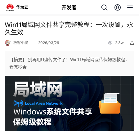
开发者
返
Win11局域网文件共享完整教程：一次设置，永
回
久生效
极客小俊
2026/03/26
2.3w+
举
报
【摘要】 别再用U盘传文件了！Win11局域网互传保姆级教程，
看完秒会
个
我
人
的
主
开
页
发