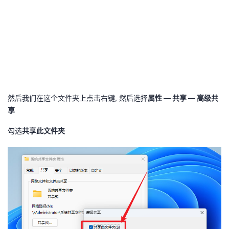
持
建
证
实
的
议
验
收
藏
然后我们在这个文件夹上点击右键, 然后选择
属性 — 共享 — 高级共
享
勾选
共享此文件夹