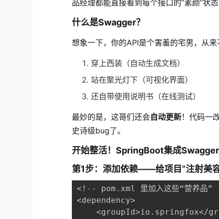
品经理都能直接看到每个接口的“素颜”状
什么是Swagger？
想象一下，你的API是个害羞的宅男，从来不
穿上西装（自动生成文档）
站在聚光灯下（可视化界面）
还自带使用说明书（在线测试）
最妙的是，这哥们还会
自动更新
！代码一改
史诗级bug了。
开始整活！
SpringBoot
集成Swagg
第1步：添加依赖——给项目“注射美容
<!-- pom.xml 里加入这些“营养品” -
<dependency>

    <groupId>io.springfox</gr