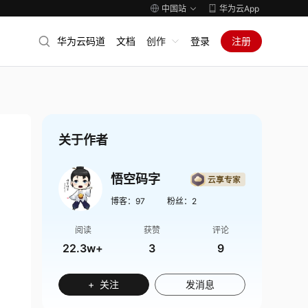
中国站
华为云App
华为云码道
文档
创作
登录
注册
关于作者
悟空码字
博客：
97
粉丝：
2
阅读
获赞
评论
22.3w+
3
9
+ 关注
发消息