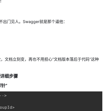
态！
出门见人。Swagger就是那个逼他：
，文档立刻变，再也不用担心“文档版本落后于代码”这种
er详细步骤
针”
->

oupId>
