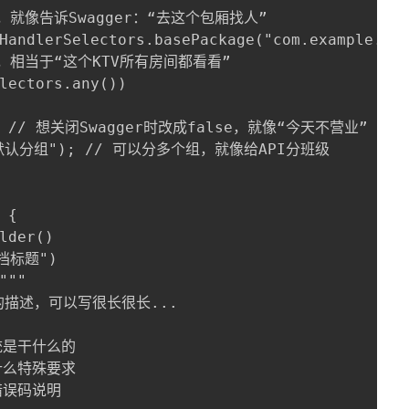
路径，就像告诉Swagger：“去这个包厢找人”

HandlerSelectors.basePackage("com.example.dem
路径，相当于“这个KTV所有房间都看看”

lectors.any())

rue) // 想关闭Swagger时改成false，就像“今天不营业”

me("默认分组"); // 可以分多个组，就像给API分班级

{

lder()

文档标题")

"""

详细的描述，可以写很长很长...

系统是干什么的

有什么特殊要求

的错误码说明
