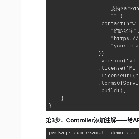
                    支持Markd
                    """)

                .contact(new 
                    "你的名字",
                    "https://
                    "your.ema
                ))

                .version("v1.
                .license("MIT
                .licenseUrl("
                .termsOfServi
                .build();

    }

}
第3步：Controller添加注解——给A
package com.example.demo.cont