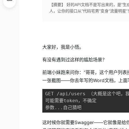
【摘要】 好的API文档不是写出来的，是“生成
人，让你的接口从“代码宅男”变身“流量明星”
大家好，我是小悟。
有没有遇到过这样的尴尬场景？
前端小妹跑来问你：“哥哥，这个用户列表接
一张截图——你去年写的Word文档，上面
GET /api/users （大概是这个吧，
可能需要token，不确定

参数...自己猜吧
这时候你就需要Swagger——它就像是给你