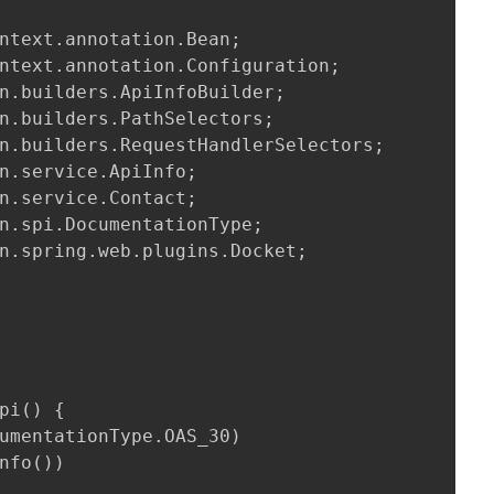
ntext.annotation.Bean;

ntext.annotation.Configuration;

n.builders.
ApiInfoBuilder
;

n.builders.PathSelectors;

n.builders.
RequestHandlerSelectors
;

n.service.ApiInfo;

n.service.Contact;

n.spi.DocumentationType;

n.spring.web.plugins.Docket;

pi() {

umentationType.
OAS_30
)

nfo())
