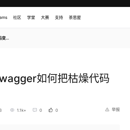
rams
社区
学堂
大赛
支持
茶思屋
文档”
wagger如何把枯燥代码
举报
3
1.1k+
0
0