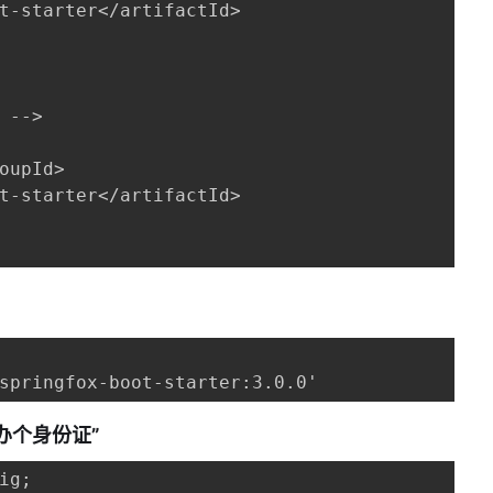
t-starter</artifactId>

-->

oupId>

t-starter</artifactId>

springfox-boot-starter:3.0.0'
“办个身份证”
ig;
