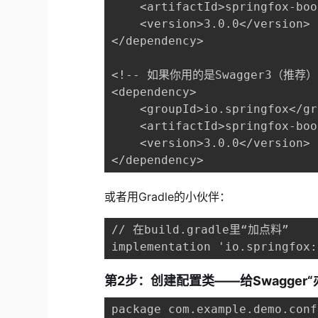
    <artifactId>springfox-boo
    <version>3.0.0</version>

</dependency>

<!-- 如果你用的是Swagger3（推荐） 
<dependency>

    <groupId>io.springfox</gr
    <artifactId>springfox-boo
    <version>3.0.0</version>

</dependency>
或者用Gradle的小伙伴：
// 在build.gradle里“加点料”

implementation 'io.springfox:
第2步：创建配置类——给Swagger
package com.example.demo.conf