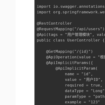
import io.swagger.annotations
import org.springframework.we
@RestController

@RequestMapping("/api/users")

@Api(tags = "用户管理模块", va
public class UserController {

    @GetMapping("/{id}")

    @ApiOperation(value =
    @
ApiImplicitParams
({

        @ApiImplicitParam(

            name = "id", 

            value = "用户ID", 
            required = true, 

            dataType = "Long",
            paramType = "path"
            example = "123"
