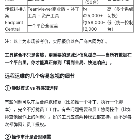
（50台）
传统拼接方
TeamViewer商业版 + 补丁
约
高（多个系统
案
工具 + 资产工具
¥25,000+
切换）
Endpoint
约 ¥8,000–
低（统一控制
一个平台全覆盖
Central
12,000
台）
注：以上为市场参考价，实际报价以各厂商官网为准。
工具整合不只是省钱，更重要的是减少信息孤岛——当所有数据在
一个平台里，你才能真正做到「看到全局、快速响应」。
远程运维的几个容易忽视的细节
① 静默模式 vs 有感知远程
有些问题可以在后台静默修复（比如推一个补丁、执行一个脚
本），完全不打扰员工工作。有些问题需要和员工协同操作（比如
排查他操作上的问题）。好的工具应该两种模式都支持，而不是每
次都弹窗让员工授权。
② 操作审计是合规刚需