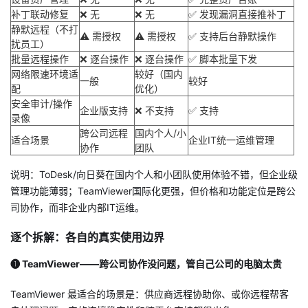
持
建
证
实
的
补丁联动修复
❌ 无
❌ 无
✅ 发现漏洞直接推补丁
静默远程（不打
⚠️ 需授权
⚠️ 需授权
✅ 支持后台静默操作
议
验
收
扰员工）
批量远程操作
❌ 逐台操作
❌ 逐台操作
✅ 脚本批量下发
网络限速环境适
藏
较好（国内
一般
较好
配
优化）
安全审计/操作
企业版支持
❌ 不支持
✅ 支持
录像
跨公司远程
国内个人/小
适合场景
企业IT统一运维管理
协作
团队
说明：ToDesk/向日葵在国内个人和小团队使用体验不错，但企业级
管理功能薄弱；TeamViewer国际化更强，但价格和功能定位是跨公
司协作，而非企业内部IT运维。
逐个拆解：各自的真实使用边界
❶ TeamViewer——跨公司协作没问题，管自己公司的电脑太贵
TeamViewer 最适合的场景是：供应商远程协助你、或你远程帮客