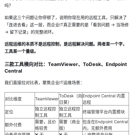
吗？
我
注
的
开
如果这三个问题让你停顿了，说明你现在用的远程工具，只解决了
的
Programs
发
「连进去看」这一层，而企业IT真正需要的是「看到问题 → 当场修
→ 留下记录」的完整闭环。
支
者
远程运维的本质不是远程控制，是远程解决问题。两者差一个字，
持
学
工具差一个量级。
三款工具横向对比：TeamViewer、ToDesk、Endpoint
我
堂
Central
的
我
我
我们直接拉对比表，聚焦企业IT运维场景：
技
的
的
我
ToDesk（向
Endpoint Central 内置
对比维度
TeamViewer
日葵）
远程
术
云
独立远程控
独立远程控
课
的
我
定位
终端管理平台内置模块
制工具
制工具
需要，且价
需要（商业
包含在Endpoint Central
支
声
程
认
的
我
额外付费
格较贵
版）
内，无额外费用
设备资产管理
❌ 无
❌ 无
✅ 完整资产台账