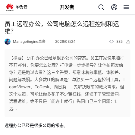
开发者
返
员工远程办公，公司电脑怎么远程控制和运
回
维？
ManageEngine卓豪
2026/03/24
885
举
报
【摘要】 远程办公已经是很多公司的常态。员工在家说电脑打
不开VPN，你要怎么处理？打电话一步步指导？让他拍照发给
个
你？还是跑过去看？这三个答案，都意味着效率低、体验差、
问题解决慢。大多数IT的解法是：单独买一个远程控制工具，T
我
人
eamViewer、ToDesk、向日葵……先解决眼前的救火需求。但
这个决策，可能让你多花了不少冤枉钱，还埋下了管理漏洞。
的
主
远程运维，绝不只是「能连上就行」先问自己三个问题：1.
远...
开
页
远程办公已经是很多公司的常态。
发