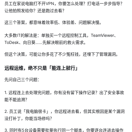
员工在家说电脑打不开VPN，你要怎么处理？打电话一步步指导？
者
让他拍照发给你？还是跑过去看？
这三个答案，都意味着效率低、体验差、问题解决慢。
我
大多数IT的解法是：单独买一个远程控制工具，TeamViewer、
的
我
ToDesk、向日葵……先解决眼前的救火需求。
博
的
我
但这个决策，可能让你多花了不少冤枉钱，还埋下了管理漏洞。
客
论
的
我
远程运维，绝不只是「能连上就行」
先问自己三个问题：
坛
圈
的
我
1. 远程连上去处理完问题，你有没有留下操作记录？出了安全事故
子
直
的
我
能不能追溯？
我
播
活
的
2. 员工说「我电脑很卡」，你远程进去看，但其实根因是某个漏洞
没打补丁，你能当场修吗？
我
动
关
的
3. 同时有5台设备需要批量执行同一个脚本，你要逐台连进去操作