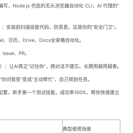
st 编写、Node.js 兜底的无头浏览器自动化 CLI，AI 代理的”
udit（安全检查）：安装前扫描技能代码，防恶意。这是你的“安全门卫”。
：Gmail、日历、Drive、Docs全家桶自动化。
Issue、PR。
（结构化记忆）：让AI真正“记住你”，跨对话不健忘。长期用越用越香。
让AI从“你问我答”变成“主动帮忙”，自己规划任务。
单、零配置，新手第一个测试技能，成功率100%，帮你快速建立
典型使用场景