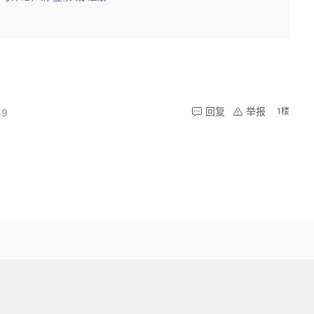
回复
举报
1楼
59