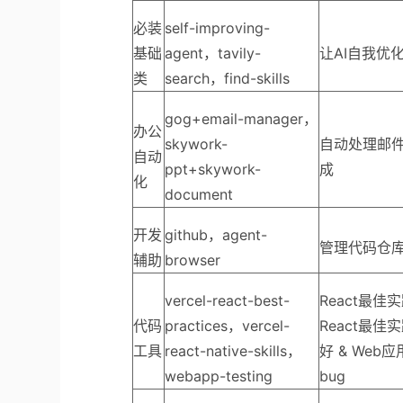
必装
self-improving-
基础
agent，tavily-
让AI自我优化
类
search，find-skills
gog+email-manager，
办公
skywork-
自动处理邮件
自动
ppt+skywork-
成
化
document
开发
github，agent-
管理代码仓库
辅助
browser
vercel-react-best-
React最佳
代码
practices，vercel-
React最
工具
react-native-skills，
好 & We
webapp-testing
bug