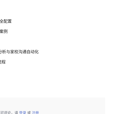
s 全配置
化案例
情分析与家校沟通自动化
流程
后可评论，请
登录
或
注册