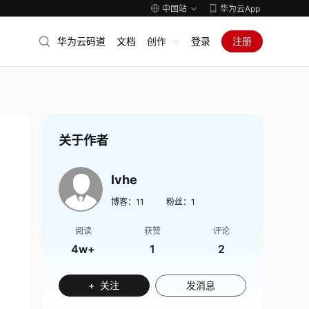
中国站
华为云App
华为云码道
文档
创作
登录
注册
关于作者
lvhe
博客：
11
粉丝：
1
阅读
获赞
评论
4w+
1
2
+ 关注
发消息