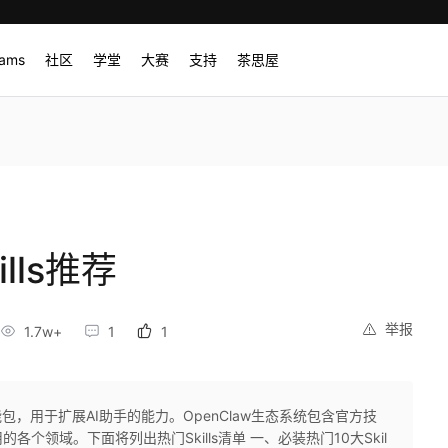
rams
社区
学堂
大赛
支持
茶思屋
ills推荐
举报
1.7w+
1
1
化的技能包，用于扩展AI助手的能力。OpenClaw生态系统包含官方技
个领域。下面将列出热门Skills清单 一、必装热门10大Skil