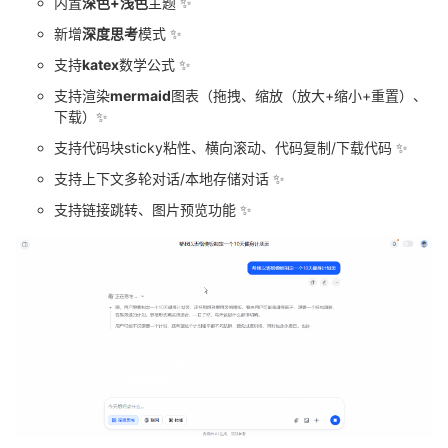
内置
深色+浅色
主题 ✨
我
注
的
开
新增
深度思考
模式 ✨
支持
katex
数学公式 ✨
的
Programs
发
支持渲染
mermaid
图表（拖拽、缩放（放大+缩小+重置）、
下载）✨
支
者
支持代码块sticky粘性、横向滚动、代码复制/下载代码 ✨
持
学
支持上下文多轮对话/本地存储对话 ✨
支持链接跳转、图片预览功能 ✨
我
堂
的
我
我
技
的
的
我
术
云
课
的
我
支
声
程
认
的
我