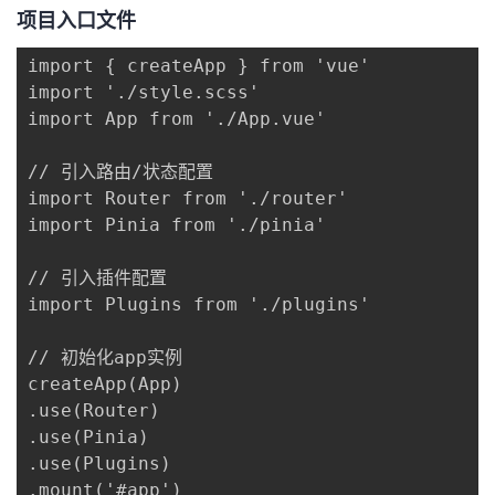
项目入口文件
import { createApp } from 'vue'

import './style.scss'

import App from './App.vue'

// 引入路由/状态配置

import Router from './router'

import Pinia from './pinia'

// 引入插件配置

import Plugins from './plugins'

// 初始化app实例

createApp(App)

.use(Router)

.use(Pinia)

.use(Plugins)

.mount('#app')