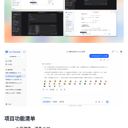
者
我
的
我
博
的
我
客
论
的
我
坛
圈
的
我
子
直
的
我
我
播
活
的
项目功能清单
我
动
关
的