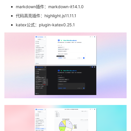
markdown插件：markdown-it14.1.0
代码高亮插件：highlight.js11.11.1
katex公式：plugin-katex0.25.1