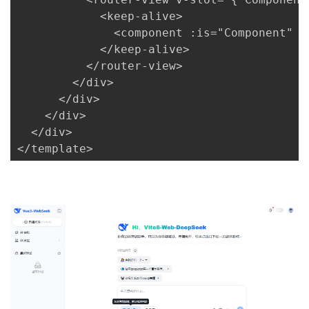
            <keep-alive>

              <component :is="Component" :
            </keep-alive>

          </router-view>

        </div>

      </div>

    </div>

  </div>

</template>