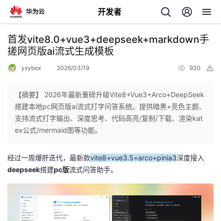
开发者
返
首发vite8.0+vue3+deepseek+markdown手
回
搓网页版ai流式生成模板
yxybox
2026/03/19
930
举
报
【摘要】 2026年最新重磅升级Vite8+Vue3+Arco+DeepSeek
搭建本地pc网页版ai流式打字问答系统。提供暗黑+亮色主题、
个
支持流式打字输出、深度思考、代码高亮/复制/下载、渲染kat
ex公式/mermaid图等功能。
我
人
经过一周爆肝迭代，最新款
vite8+vue3.5+arco+pinia3
深度接入
的
主
deepseek
搭建
pc版
流式问答助手。
开
页
发