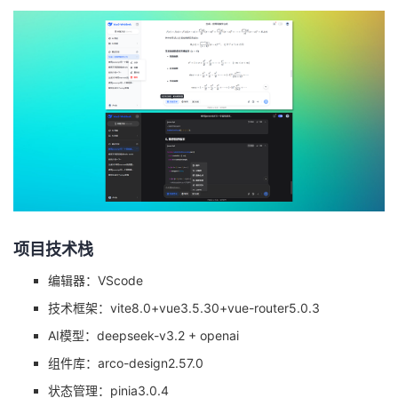
持
建
证
实
的
议
验
收
藏
项目技术栈
编辑器：VScode
技术框架：vite8.0+vue3.5.30+vue-router5.0.3
AI模型：deepseek-v3.2 + openai
组件库：arco-design2.57.0
状态管理：pinia3.0.4