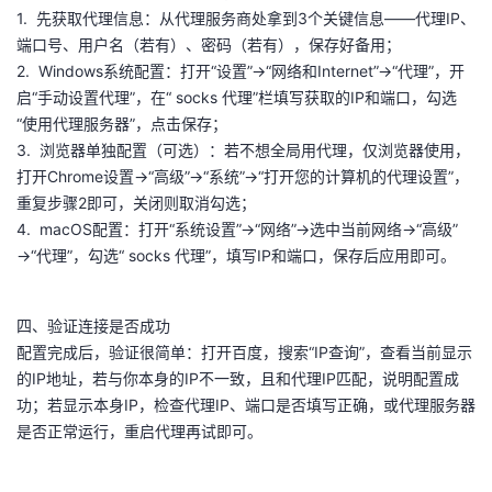
1. 先获取代理信息：从代理服务商处拿到3个关键信息——代理IP、
我
注
的
开
端口号、用户名（若有）、密码（若有），保存好备用；
2. Windows系统配置：打开“设置”→“网络和Internet”→“代理”，开
的
Programs
发
启“手动设置代理”，在“ socks 代理”栏填写获取的IP和端口，勾选
“使用代理服务器”，点击保存；
支
者
3. 浏览器单独配置（可选）：若不想全局用代理，仅浏览器使用，
打开Chrome设置→“高级”→“系统”→“打开您的计算机的代理设置”，
持
学
重复步骤2即可，关闭则取消勾选；
4. macOS配置：打开“系统设置”→“网络”→选中当前网络→“高级”
我
堂
→“代理”，勾选“ socks 代理”，填写IP和端口，保存后应用即可。
的
我
我
四、验证连接是否成功
技
的
的
我
配置完成后，验证很简单：打开百度，搜索“IP查询”，查看当前显示
的IP地址，若与你本身的IP不一致，且和代理IP匹配，说明配置成
术
云
课
的
我
功；若显示本身IP，检查代理IP、端口是否填写正确，或代理服务器
是否正常运行，重启代理再试即可。
支
声
程
认
的
我