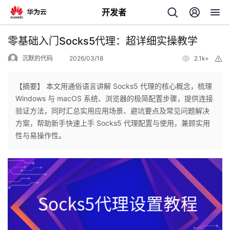
开发者
返
零基础入门Socks5代理：超详细实操教学
回
沉默的代码
2026/03/18
2.1k+
举
报
【摘要】 本文用通俗语言讲解 Socks5 代理的核心概念，梳理
Windows 与 macOS 系统、浏览器的极简配置步骤，提供连接
验证方法，同时汇总实用应用场景、避坑要点及常见问题解决
个
方案，帮助新手快速上手 Socks5 代理配置与使用，兼顾实用
性与易操作性。
我
人
的
主
开
页
发