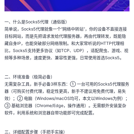
者
一、什么是Socks5代理（通俗版）
我
简单说，Socks5代理就像一个“网络中转站”，你的设备不直接连接
目标网站，而是先把请求发给代理服务器，再由代理转发，既能隐
的
我
藏自身IP，也能突破部分网络限制。和大家常听说的HTTP代理相
比，Socks5支持更多协议（如TCP、UDP），适配爬虫、游戏、视
博
的
我
频等多种场景，速度更快、兼容性更强，日常使用首选Socks5。
客
论
的
我
二、环境准备（极简必备）
坛
圈
的
我
无需复杂工具，新手必备3样东西：① 一台可用的Socks5代理服务
器（可购买付费代理，稳定性更高，新手不建议用免费代理，易失
子
直
的
我
效）；② 电脑（Windows/macOS均可，本文以Windows为例）；
③ 基础浏览器（Chrome/Edge，操作通用）。无需额外安装复杂
我
播
活
的
软件，利用系统和浏览器自带功能即可完成配置。
我
动
关
的
三、详细配置步骤（手把手实操）