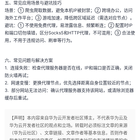
五、常见应用场景与避坑技巧
持
建
证
实
的
场景：① 爬虫爬取数据，避免本机IP被封禁；② 跨境办公，访问
海外工作平台；③ 游戏加速，降低跨区域延迟（需选对应节点）。
议
验
收
避坑：① 不使用免费代理，易泄露信息、频繁断连；② 配置时IP
和端口切勿填错，区分Socks5和HTTP代理，不可混用；③ 合法使
藏
用，不用于违规访问、刷单等行为。
六、常见问题与解决方案
1. 连接失败：检查代理服务器是否在线，IP和端口是否正确，关闭
防火墙再试；
2. 网速变慢：更换代理节点，优先选择距离自身位置较近的节点；
3. 部分网站无法访问：确认代理服务器支持该网站，或清除浏览器
缓存后重试。
【声明】本内容来自华为云开发者社区博主，不代表华为云及
华为云开发者社区的观点和立场。转载时必须标注文章的来源
（华为云社区）、文章链接、文章作者等基本信息，否则作者