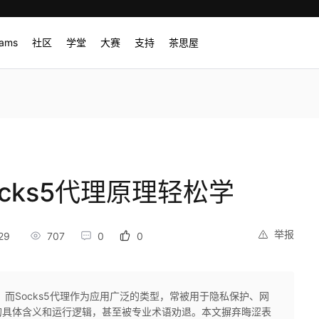
rams
社区
学堂
大赛
支持
茶思屋
cks5代理原理轻松学
举报
29
707
0
0
而Socks5代理作为应用广泛的类型，常被用于隐私保护、网
的具体含义和运行逻辑，甚至被专业术语劝退。本文摒弃晦涩表