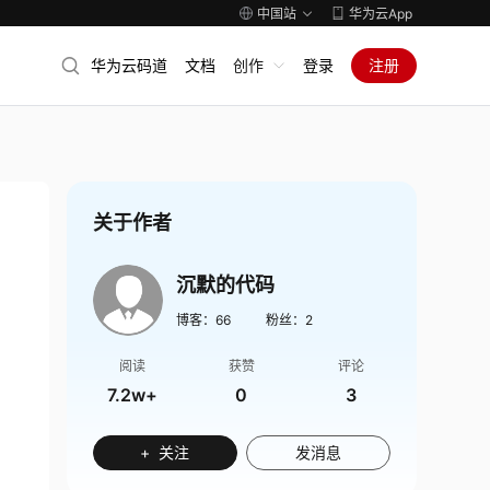
中国站
华为云App
华为云码道
文档
创作
登录
注册
关于作者
沉默的代码
博客：
66
粉丝：
2
阅读
获赞
评论
7.2w+
0
3
+ 关注
发消息