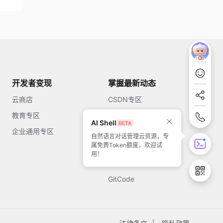
开发者变现
掌握最新动态
云商店
CSDN专区
教育专区
知乎
AI Shell
企业通用专区
开源中国
自然语言对话管理云资源，专
属免费Token额度，欢迎试
51CTO
用！
今日头条
GitCode