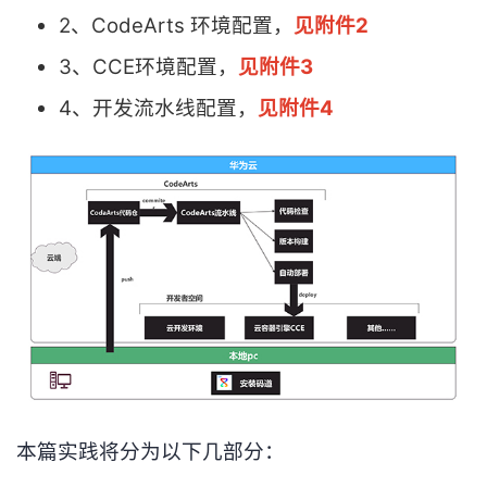
2、CodeArts 环境配置，
见附件2
者
3、CCE环境配置，
见附件3
我
4、开发流水线配置，
见附件4
的
我
博
的
我
客
论
的
我
坛
圈
的
我
子
直
的
我
我
播
活
的
本篇实践将分为以下几部分：
我
动
关
的