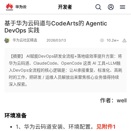
开发者
返
基于华为云码道与CodeArts的 Agentic
回
DevOps 实践
华为云社区精选
2026/03/13
10.2w+
举
报
【摘要】 AI赋能DevOps研发全流程+落地级效率提升方案：将
华为云码道、ClaudeCode、OpenCode 这类 AI 工具+LLM融
个
入DevOps全流程的核心逻辑是：让AI承接重复、标准化、高耗
时的工作，把研发 / 运维人员解放出来聚焦核心业务值得持续
我
人
深入探索。
的
主
作者：well
开
页
环境准备
1、华为云码道安装、环境配置。
见附件1
发