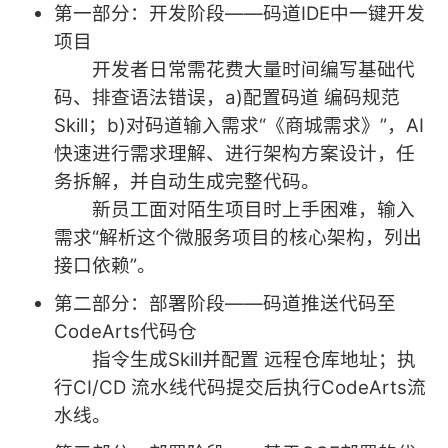
第一部分：开发阶段——码道IDE中一键开发
我
注
的
开
项目
开发者日常需花费大量时间编写基础代
的
Programs
发
码、排查语法错误，a)配置码道 编码规范
支
者
Skill；b)对码道输入需求“《商城需求》”，AI
快速进行需求理解、进行架构方案设计，任
持
学
务拆解，并自动生成完整代码。
新员工面对陌生项目时上手困难，输入
我
堂
需求“解析这个微服务项目的核心架构，列出
接口依赖”。
的
我
我
第二部分：部署阶段——码道推送代码至
技
的
的
我
CodeArts代码仓
指令生成Skill并配置 远程仓库地址；执
术
云
课
的
我
行CI/CD 流水线代码提交后执行CodeArts流
支
声
程
认
的
我
水线。