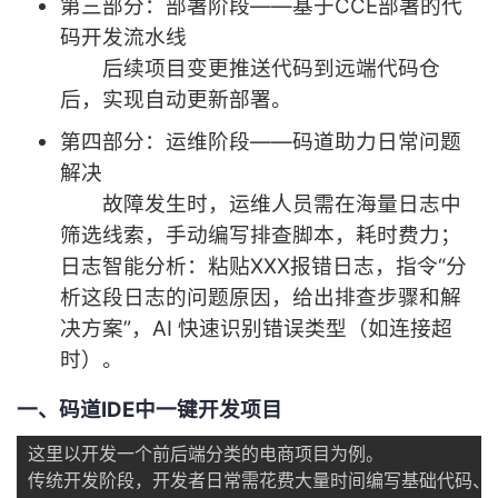
第三部分：部署阶段——基于CCE部署的代
持
建
证
实
的
码开发流水线
议
后续项目变更推送代码到远端代码仓
验
收
后，实现自动更新部署。
藏
第四部分：运维阶段——码道助力日常问题
解决
故障发生时，运维人员需在海量日志中
筛选线索，手动编写排查脚本，耗时费力；
日志智能分析：粘贴XXX报错日志，指令“分
析这段日志的问题原因，给出排查步骤和解
决方案”，AI 快速识别错误类型（如连接超
时）。
一、码道IDE中一键开发项目
这里以开发一个前后端分类的电商项目为例。

传统开发阶段，开发者日常需花费大量时间编写基础代码、排